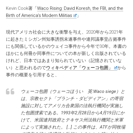
Kevin Cook著「
Waco Rising: David Koresh, the FBI, and the
Birth of America’s Modern Militias
」
現代アメリカ社会に大きな衝撃を与え、2020年から2021年
に起きたミシガン州知事誘拐未遂事件や連邦議事堂占拠事件
にも関係しているかのウェイコ事件から今年で30年。本書の
ほかにも何冊か同事件についての本が新しく出版されている
けれど、日本ではあまり知られていない（記憶されていな
い）と思われるので
ウィキペディア「ウェーコ包囲」
から
事件の概要を引用すると、
ウェーコ包囲（ウェーコほうい 英:Waco siege）と
は、宗教セクト「ブランチ・ダビディアン」の寄宿
施設に対してアメリカ合衆国の法執行機関が実施し
た包囲捜索である。1993年2月28日から4月19日にか
けて、米国連邦政府とテキサス州法執行機関と米軍
によって実施された。 […] この事件は、ATFが同牧場