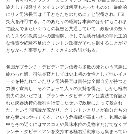
求。もちろんブランチ・ダビディアン側にもFBI側交渉人に
協力して投降するタイミングは何度もあったものの、最終的
にリノ司法長官は「子どもたちのために」と説得され、FBI
突入を許可する。このあたりの経緯は本書のほかにもこれま
で読んできたいくつもの報告と共通していて、政府側の数々
のミスや宗教集団への無理解、そして法執行組織の非民主的
な性質や経験不足のクリントン政権がそれを御することがで
きなかった事実など、たくさんの教訓がある。
包囲がブランチ・デビディアン信者ら多数の死という悲劇に
終わった際、司法長官としては史上初の女性として弱いイメ
ージを持たれていたリノ司法長官は責任は全部自分が持つと
力強く宣言し、それによって人々の支持を得た。しかし極右
勢力のあいだでは、ブランチ・ダビディアンは憲法で保証さ
れた銃器所持の権利を行使したせいで政府によって殺され
た、という同情論が広がり、クリントンとリノが自分たちの
銃を奪いにやってくる、という危機感が高まった。包囲の最
中もその近くにはマスコミや興味本位の見物者だけでなくブ
ランチ・ダビディアンを支持する極右活動家らも集まってい