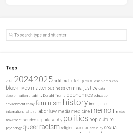
Tags
2024
2025
artificial intelligence
2023
asian american
black lives matter
criminal justice
business
data
economics
education
decolonization
Donald Trump
disability
history
feminism
environment
essay
immigration
memoir
law
labor
media
medicine
international affairs
metoo
politics
pop culture
philosophy
pandemic
movement
racism
queer
sexual
science
religion
psychology
sexuality