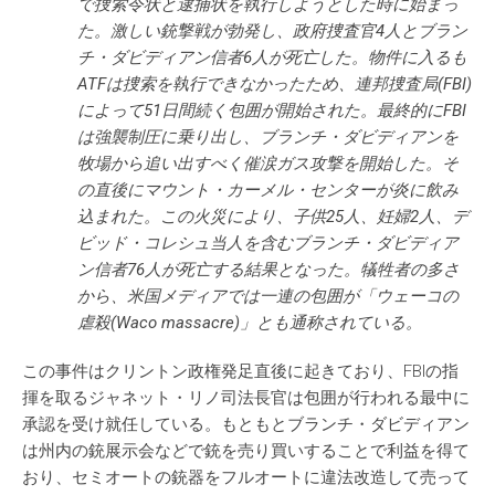
で捜索令状と逮捕状を執行しようとした時に始まっ
た。激しい銃撃戦が勃発し、政府捜査官4人とブラン
チ・ダビディアン信者6人が死亡した。物件に入るも
ATFは捜索を執行できなかったため、連邦捜査局(FBI)
によって51日間続く包囲が開始された。最終的にFBI
は強襲制圧に乗り出し、ブランチ・ダビディアンを
牧場から追い出すべく催涙ガス攻撃を開始した。そ
の直後にマウント・カーメル・センターが炎に飲み
込まれた。この火災により、子供25人、妊婦2人、デ
ビッド・コレシュ当人を含むブランチ・ダビディア
ン信者76人が死亡する結果となった。犠牲者の多さ
から、米国メディアでは一連の包囲が「ウェーコの
虐殺(Waco massacre)」とも通称されている。
この事件はクリントン政権発足直後に起きており、FBIの指
揮を取るジャネット・リノ司法長官は包囲が行われる最中に
承認を受け就任している。もともとブランチ・ダビディアン
は州内の銃展示会などで銃を売り買いすることで利益を得て
おり、セミオートの銃器をフルオートに違法改造して売って