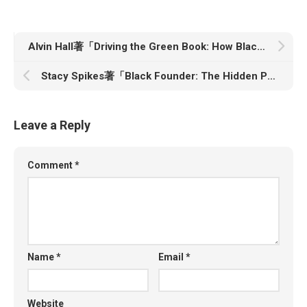
Alvin Hall著「Driving the Green Book: How Black Resistance Lit a Path Through Jim Crow and Beyond」
Stacy Spikes著「Black Founder: The Hidden Power of Being an Outsider」
Leave a Reply
Comment
*
Name
*
Email
*
Website