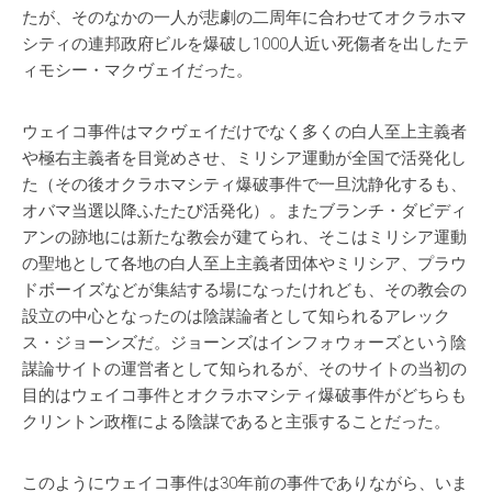
たが、そのなかの一人が悲劇の二周年に合わせてオクラホマ
シティの連邦政府ビルを爆破し1000人近い死傷者を出したテ
ィモシー・マクヴェイだった。
ウェイコ事件はマクヴェイだけでなく多くの白人至上主義者
や極右主義者を目覚めさせ、ミリシア運動が全国で活発化し
た（その後オクラホマシティ爆破事件で一旦沈静化するも、
オバマ当選以降ふたたび活発化）。またブランチ・ダビディ
アンの跡地には新たな教会が建てられ、そこはミリシア運動
の聖地として各地の白人至上主義者団体やミリシア、プラウ
ドボーイズなどが集結する場になったけれども、その教会の
設立の中心となったのは陰謀論者として知られるアレック
ス・ジョーンズだ。ジョーンズはインフォウォーズという陰
謀論サイトの運営者として知られるが、そのサイトの当初の
目的はウェイコ事件とオクラホマシティ爆破事件がどちらも
クリントン政権による陰謀であると主張することだった。
このようにウェイコ事件は30年前の事件でありながら、いま