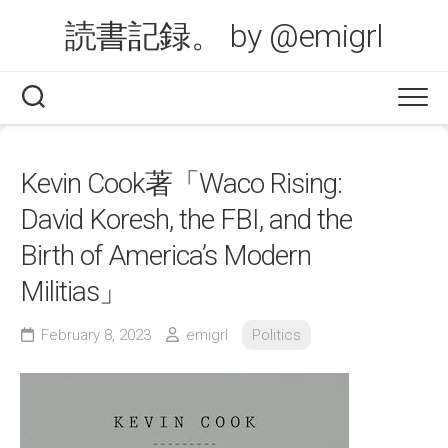
Skip
読書記録。 by @emigrl
to
content
Kevin Cook著「Waco Rising:
David Koresh, the FBI, and the
Birth of America’s Modern
Militias」
February 8, 2023
emigrl
Politics