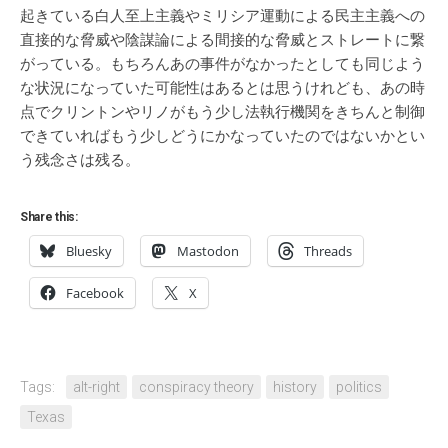
起きている白人至上主義やミリシア運動による民主主義への
直接的な脅威や陰謀論による間接的な脅威とストレートに繋
がっている。もちろんあの事件がなかったとしても同じよう
な状況になっていた可能性はあるとは思うけれども、あの時
点でクリントンやリノがもう少し法執行機関をきちんと制御
できていればもう少しどうにかなっていたのではないかとい
う残念さは残る。
Share this:
Bluesky
Mastodon
Threads
Facebook
X
Tags:
alt-right
conspiracy theory
history
politics
Texas