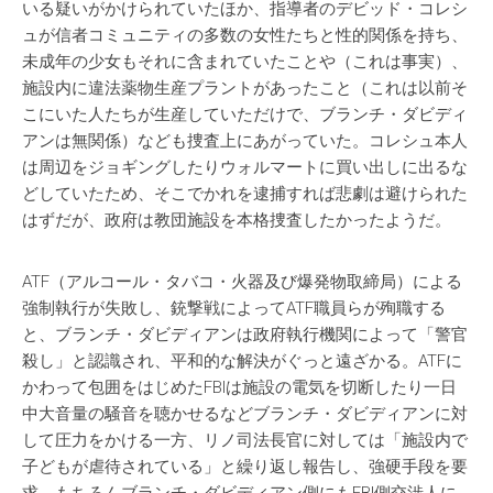
いる疑いがかけられていたほか、指導者のデビッド・コレシ
ュが信者コミュニティの多数の女性たちと性的関係を持ち、
未成年の少女もそれに含まれていたことや（これは事実）、
施設内に違法薬物生産プラントがあったこと（これは以前そ
こにいた人たちが生産していただけで、ブランチ・ダビディ
アンは無関係）なども捜査上にあがっていた。コレシュ本人
は周辺をジョギングしたりウォルマートに買い出しに出るな
どしていたため、そこでかれを逮捕すれば悲劇は避けられた
はずだが、政府は教団施設を本格捜査したかったようだ。
ATF（アルコール・タバコ・火器及び爆発物取締局）による
強制執行が失敗し、銃撃戦によってATF職員らが殉職する
と、ブランチ・ダビディアンは政府執行機関によって「警官
殺し」と認識され、平和的な解決がぐっと遠ざかる。ATFに
かわって包囲をはじめたFBIは施設の電気を切断したり一日
中大音量の騒音を聴かせるなどブランチ・ダビディアンに対
して圧力をかける一方、リノ司法長官に対しては「施設内で
子どもが虐待されている」と繰り返し報告し、強硬手段を要