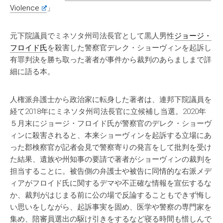
Violence
」
元下院議員でミネソタ州司法長官として黒人男性
ジョージ・
フロイド氏
を殺害した警察官デレク・ショーヴィンを起訴し
有罪判決を勝ち取った著者が事件から裁判のあらましまで詳
細に語る本。
人権派弁護士から政治家に転身した著者は、連邦下院議員を
経て2018年にミネソタ州司法長官に立候補し当選。2020年
５月末にジョージ・フロイド氏が警察官のデレク・ショーヴ
ィンに殺害されると、本来ショーヴィンを起訴する立場にあ
った郡検察官が記者会見で警察寄りの発言をして批判を受け
た結果、遺族や州知事の要請で著者がショーヴィンの裁判を
担当することに。被告側の弁護士や被告に同情的な右派メデ
ィアがフロイド氏に関するデマや不正確な情報を宣伝するな
か、裁判がはじまる前に公の場で反論することもできず悔し
い思いをしながら、起訴事実を固め、医学や警察の専門家を
集め、陪審員選出の駆け引きをするなど寝る時間も惜しんで