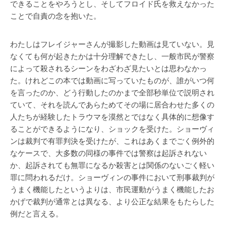
できることをやろうとし、そしてフロイド氏を救えなかった
ことで自責の念を抱いた。
わたしはフレイジャーさんが撮影した動画は見ていない。見
なくても何が起きたかは十分理解できたし、一般市民が警察
によって殺されるシーンをわざわざ見たいとは思わなかっ
た。けれどこの本では動画に写っていたものが、誰がいつ何
を言ったのか、どう行動したのかまで全部秒単位で説明され
ていて、それを読んであらためてその場に居合わせた多くの
人たちが経験したトラウマを漠然とではなく具体的に想像す
ることができるようになり、ショックを受けた。ショーヴィ
ンは裁判で有罪判決を受けたが、これはあくまでごく例外的
なケースで、大多数の同様の事件では警察は起訴されない
か、起訴されても無罪になるか殺害とは関係のないごく軽い
罪に問われるだけ。ショーヴィンの事件において刑事裁判が
うまく機能したというよりは、市民運動がうまく機能したお
かげで裁判が通常とは異なる、より公正な結果をもたらした
例だと言える。