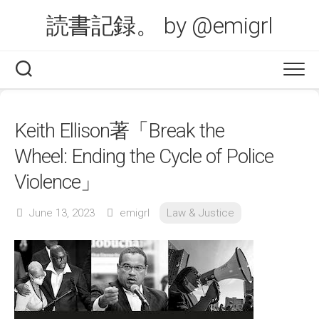
Skip
読書記録。 by @emigrl
to
content
Keith Ellison著「Break the
Wheel: Ending the Cycle of Police
Violence」
June 13, 2023
emigrl
Law & Justice