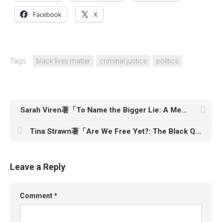
Facebook
X
Tags:
black lives matter
criminal justice
politics
Sarah Viren著「To Name the Bigger Lie: A Memoir in Two Stories」
Tina Strawn著「Are We Free Yet?: The Black Queer Guide to Divorcing America」
Leave a Reply
Comment
*