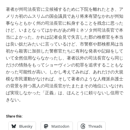
著者が州司法長官に立候補するために下院を離れたとき、ア
メリカ初のムスリムの国会議員であり将来有望なかれが州知
事ならともかく州の司法長官に転身することを残念に思った
けど、いまとなってはかれがあの時ミネソタ州司法長官で本
当によかった。かれは記者会見で失言した郡の検察官を本当
は良い奴だみたいに言っているけど、市警察や郡検察局は当
初から殺害に加担した警察官たちに有利な発表や記録をして
いて全然信用ならなかったし、著者以外の司法長官なら同じ
だけの情熱をもってショーヴィンの犯罪を追求することもな
かった可能性が高い。しかし考えてみれば、あれだけの大規
模な市民運動がなければ、そして著者のような人権派弁護士
の背景を持つ黒人の司法長官がたまたまその地位にいなけれ
ば実現しなかった「正義」は、ほんとうに頼りないし信用で
きない。
Share this:
Bluesky
Mastodon
Threads