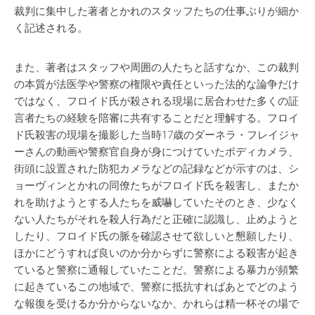
裁判に集中した著者とかれのスタッフたちの仕事ぶりが細か
く記述される。
また、著者はスタッフや周囲の人たちと話すなか、この裁判
の本質が法医学や警察の権限や責任といった法的な論争だけ
ではなく、フロイド氏が殺される現場に居合わせた多くの証
言者たちの経験を陪審に共有することだと理解する。フロイ
ド氏殺害の現場を撮影した当時17歳のダーネラ・フレイジャ
ーさんの動画や警察官自身が身につけていたボディカメラ、
街頭に設置された防犯カメラなどの記録などが示すのは、シ
ョーヴィンとかれの同僚たちがフロイド氏を殺害し、またか
れを助けようとする人たちを威嚇していたそのとき、少なく
ない人たちがそれを殺人行為だと正確に認識し、止めようと
したり、フロイド氏の脈を確認させて欲しいと懇願したり、
ほかにどうすれば良いのか分からずに警察による殺害が起き
ていると警察に通報していたことだ。警察による暴力が頻繁
に起きているこの地域で、警察に抵抗すればあとでどのよう
な報復を受けるか分からないなか、かれらは精一杯その場で