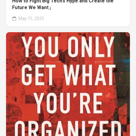
How to Fight Big Tech’s Hype and Create the
Future We Want」
May 15, 2025