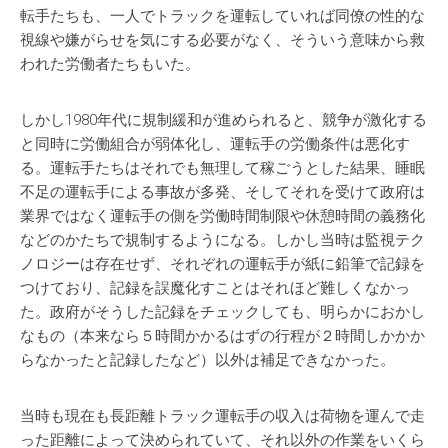
転手たちも、一人でトラックを運転していれば同僚の性的な
視線や嫌がらせを気にする必要がなく、そういう意味から救
われた労働者たちもいた。
しかし1980年代に規制緩和が進められると、競争が激化する
と同時に労働組合が弱体化し、運転手の労働条件は悪化す
る。運転手たちはそれでも無理して稼ごうとした結果、睡眠
不足の運転手による事故が多発、そしてそれを受けて政府は
業界ではなく運転手の側を労働時間制限や休憩時間の義務化
などのかたちで規制するようになる。しかし当時は監視テク
ノロジーは存在せず、それぞれの運転手が紙に鉛筆で記録を
つけており、記録を誤魔化すことはそれほど難しくなかっ
た。政府がそうした記録をチェックしても、明らかにおかし
なもの（本来なら５時間かかるはずの行程が２時間しかかか
らなかったと記録したなど）以外は補足できなかった。
当時も現在も長距離トラック運転手の収入は荷物を運んで走
った距離によって決められていて、それ以外の作業をいくら