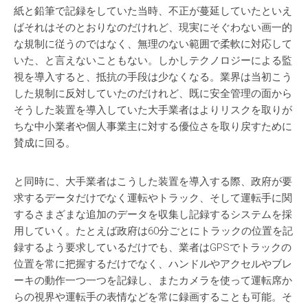
紙と鉛筆で記録をしていた当時、不正が蔓延していたといえ
ばそれはそのとおりなのだけれど、現実にそぐわない画一的
な規制に従うのではなく、無理のない範囲で柔軟に対応して
いた、と言えないこともない。しかしテクノロジーによる監
視を導入すると、抵抗の手段は少なくなる。業界は当初こう
した規制に反対していたのだけれど、既に安全管理の面から
そうした装置を導入していた大手業者はよりリスクを取りが
ちな中小業者や個人事業主に対する優位さを取り戻すために
賛成に回る。
と同時に、大手業者はこうした装置を導入する際、政府が要
求するデータだけでなく運転やトラック、そして運転手に関
するさまざまな追加のデータを収集し記録するシステムを採
用していく。たとえば政府は60分ごとにトラックの位置を記
録するよう要求しているだけでも、業者はGPSでトラックの
位置を常に把握するだけでなく、ハンドルやアクセルやブレ
ーキの動作一つ一つを記録し、またカメラを使って運転席か
らの視界や運転手の表情などを常に録画することも可能。そ