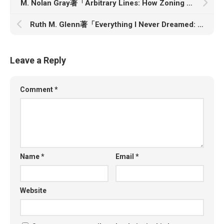
M. Nolan Gray著「Arbitrary Lines: How Zoning Broke the American City and How to Fix It」
Ruth M. Glenn著「Everything I Never Dreamed: My Life Surviving and Standing Up to Domestic Violence」
Leave a Reply
Comment
*
Name
*
Email
*
Website