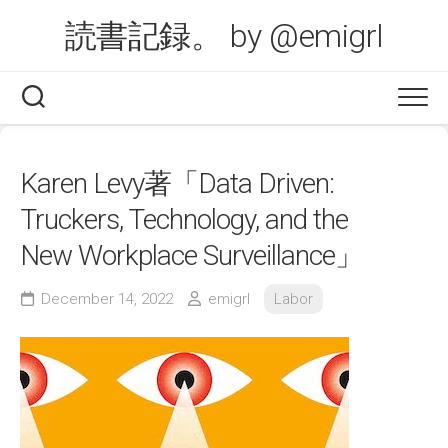
Skip
読書記録。 by @emigrl
to
content
Karen Levy著「Data Driven:
Truckers, Technology, and the
New Workplace Surveillance」
December 14, 2022
emigrl
Labor