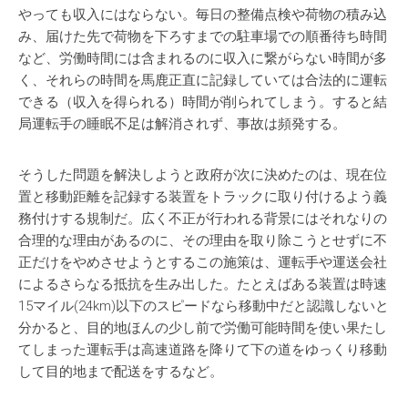
やっても収入にはならない。毎日の整備点検や荷物の積み込
み、届けた先で荷物を下ろすまでの駐車場での順番待ち時間
など、労働時間には含まれるのに収入に繋がらない時間が多
く、それらの時間を馬鹿正直に記録していては合法的に運転
できる（収入を得られる）時間が削られてしまう。すると結
局運転手の睡眠不足は解消されず、事故は頻発する。
そうした問題を解決しようと政府が次に決めたのは、現在位
置と移動距離を記録する装置をトラックに取り付けるよう義
務付けする規制だ。広く不正が行われる背景にはそれなりの
合理的な理由があるのに、その理由を取り除こうとせずに不
正だけをやめさせようとするこの施策は、運転手や運送会社
によるさらなる抵抗を生み出した。たとえばある装置は時速
15マイル(24km)以下のスピードなら移動中だと認識しないと
分かると、目的地ほんの少し前で労働可能時間を使い果たし
てしまった運転手は高速道路を降りて下の道をゆっくり移動
して目的地まで配送をするなど。