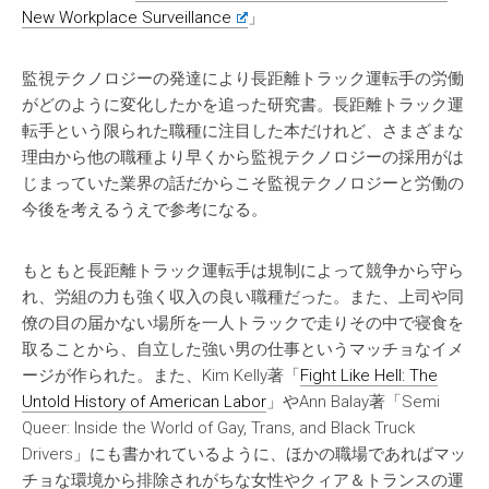
New Workplace Surveillance
」
監視テクノロジーの発達により長距離トラック運転手の労働
がどのように変化したかを追った研究書。長距離トラック運
転手という限られた職種に注目した本だけれど、さまざまな
理由から他の職種より早くから監視テクノロジーの採用がは
じまっていた業界の話だからこそ監視テクノロジーと労働の
今後を考えるうえで参考になる。
もともと長距離トラック運転手は規制によって競争から守ら
れ、労組の力も強く収入の良い職種だった。また、上司や同
僚の目の届かない場所を一人トラックで走りその中で寝食を
取ることから、自立した強い男の仕事というマッチョなイメ
ージが作られた。また、Kim Kelly著「
Fight Like Hell: The
Untold History of American Labor
」やAnn Balay著「Semi
Queer: Inside the World of Gay, Trans, and Black Truck
Drivers」にも書かれているように、ほかの職場であればマッ
チョな環境から排除されがちな女性やクィア＆トランスの運