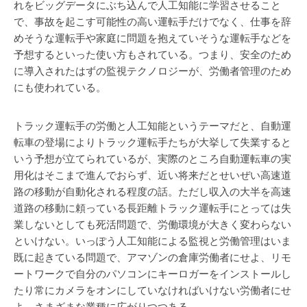
れをビッグデータにぶち込んで人工知能に学習させること
で、事故を起こす可能性の高い運転手だけでなく、仕事を辞
めそうな運転手や家庭に問題を抱えていそうな運転手などを
予想するといった使い方もされている。つまり、安全のため
に導入されたはずの監視テクノロジーが、労働者管理のため
にも使われている。
トラック運転手の労働と人工知能というテーマだと、自動運
転車の登場によりトラック運転手たちが大挙して失業すると
いう予想が立てられているが、実際のところ自動運転車の実
用化はそこまで進んでおらず、近い将来だとせいぜい高速道
路の移動が自動化される程度の話。ただし収入の大半を高速
道路の移動に頼っている長距離トラック運転手にとっては失
業しないとしても死活問題で、労働環境が大きく変わらない
といけない。いっぽう人工知能による監視と労働管理はいま
既に起きている問題で、アマゾンの倉庫労働者にせよ、リモ
ートワークで自分のパソコンにキーロガーをインストールし
たり常にカメラをオンにしていなければいけない労働者にせ