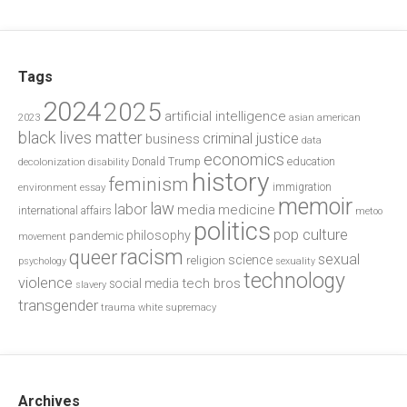
Tags
2024
2025
artificial intelligence
2023
asian american
black lives matter
criminal justice
business
data
economics
education
decolonization
Donald Trump
disability
history
feminism
environment
essay
immigration
memoir
law
labor
media
medicine
international affairs
metoo
politics
pop culture
philosophy
pandemic
movement
racism
queer
sexual
science
religion
psychology
sexuality
technology
violence
tech bros
social media
slavery
transgender
trauma
white supremacy
Archives