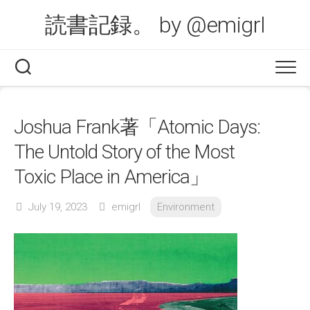
Skip
読書記録。 by @emigrl
to
content
Joshua Frank著「Atomic Days:
The Untold Story of the Most
Toxic Place in America」
July 19, 2023
emigrl
Environment