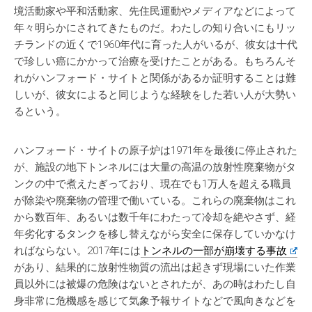
境活動家や平和活動家、先住民運動やメディアなどによって
年々明らかにされてきたものだ。わたしの知り合いにもリッ
チランドの近くで1960年代に育った人がいるが、彼女は十代
で珍しい癌にかかって治療を受けたことがある。もちろんそ
れがハンフォード・サイトと関係があるか証明することは難
しいが、彼女によると同じような経験をした若い人が大勢い
るという。
ハンフォード・サイトの原子炉は1971年を最後に停止された
が、施設の地下トンネルには大量の高温の放射性廃棄物がタ
ンクの中で煮えたぎっており、現在でも1万人を超える職員
が除染や廃棄物の管理で働いている。これらの廃棄物はこれ
から数百年、あるいは数千年にわたって冷却を絶やさず、経
年劣化するタンクを移し替えながら安全に保存していかなけ
ればならない。2017年には
トンネルの一部が崩壊する事故
があり、結果的に放射性物質の流出は起きず現場にいた作業
員以外には被爆の危険はないとされたが、あの時はわたし自
身非常に危機感を感じて気象予報サイトなどで風向きなどを