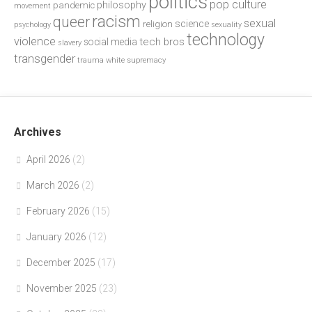
politics
pop culture
philosophy
pandemic
movement
racism
queer
sexual
science
religion
psychology
sexuality
technology
violence
tech bros
social media
slavery
transgender
trauma
white supremacy
Archives
April 2026
(2)
March 2026
(2)
February 2026
(15)
January 2026
(12)
December 2025
(17)
November 2025
(23)