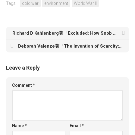
Tags:
cold war
environment
World War II
Richard D Kahlenberg著「Excluded: How Snob Zoning, NIMBYism, and Class Bias Build the Walls We Don’t See」
Deborah Valenze著「The Invention of Scarcity: Malthus and the Margins of History」
Leave a Reply
Comment
*
Name
*
Email
*