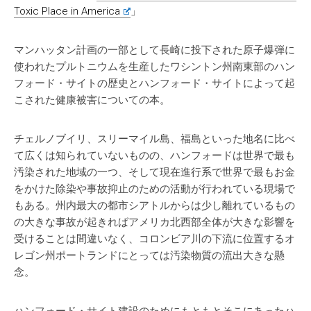
Toxic Place in America
」
マンハッタン計画の一部として長崎に投下された原子爆弾に
使われたプルトニウムを生産したワシントン州南東部のハン
フォード・サイトの歴史とハンフォード・サイトによって起
こされた健康被害についての本。
チェルノブイリ、スリーマイル島、福島といった地名に比べ
て広くは知られていないものの、ハンフォードは世界で最も
汚染された地域の一つ、そして現在進行系で世界で最もお金
をかけた除染や事故抑止のための活動が行われている現場で
もある。州内最大の都市シアトルからは少し離れているもの
の大きな事故が起きればアメリカ北西部全体が大きな影響を
受けることは間違いなく、コロンビア川の下流に位置するオ
レゴン州ポートランドにとっては汚染物質の流出大きな懸
念。