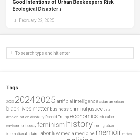
Good Intentions of Urban Beekeepers Risk
Ecological Disaster」
February 22, 2025
Tags
2024
2025
artificial intelligence
2023
asian american
black lives matter
criminal justice
business
data
economics
education
decolonization
Donald Trump
disability
history
feminism
environment
essay
immigration
memoir
law
labor
media
medicine
international affairs
metoo