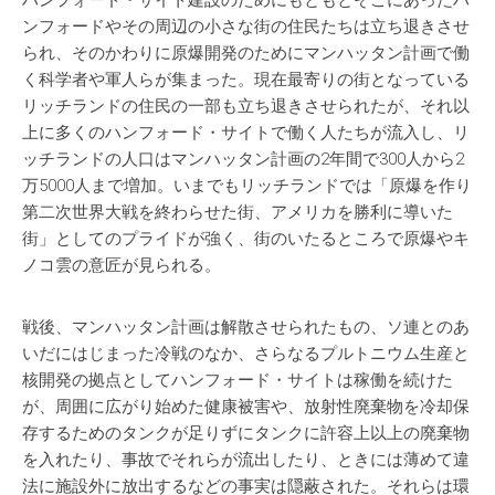
ハンフォード・サイト建設のためにもともとそこにあったハ
ンフォードやその周辺の小さな街の住民たちは立ち退きさせ
られ、そのかわりに原爆開発のためにマンハッタン計画で働
く科学者や軍人らが集まった。現在最寄りの街となっている
リッチランドの住民の一部も立ち退きさせられたが、それ以
上に多くのハンフォード・サイトで働く人たちが流入し、リ
ッチランドの人口はマンハッタン計画の2年間で300人から2
万5000人まで増加。いまでもリッチランドでは「原爆を作り
第二次世界大戦を終わらせた街、アメリカを勝利に導いた
街」としてのプライドが強く、街のいたるところで原爆やキ
ノコ雲の意匠が見られる。
戦後、マンハッタン計画は解散させられたもの、ソ連とのあ
いだにはじまった冷戦のなか、さらなるプルトニウム生産と
核開発の拠点としてハンフォード・サイトは稼働を続けた
が、周囲に広がり始めた健康被害や、放射性廃棄物を冷却保
存するためのタンクが足りずにタンクに許容上以上の廃棄物
を入れたり、事故でそれらが流出したり、ときには薄めて違
法に施設外に放出するなどの事実は隠蔽された。それらは環