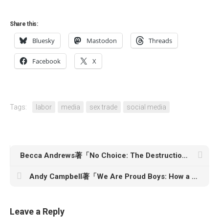
Share this:
Bluesky
Mastodon
Threads
Facebook
X
Tags:
labor
media
sex trade
social media
Becca Andrews著「No Choice: The Destruction of Roe v. Wade and the Fight to Protect a Fundamental American Right」
Andy Campbell著「We Are Proud Boys: How a Right-Wing Street Gang Ushered in a New Era of American Extremism」
Leave a Reply