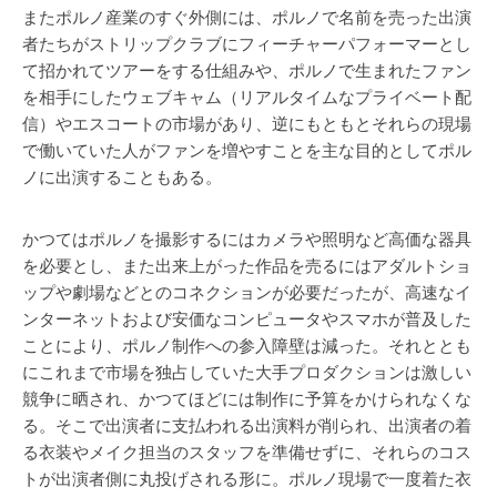
またポルノ産業のすぐ外側には、ポルノで名前を売った出演
者たちがストリップクラブにフィーチャーパフォーマーとし
て招かれてツアーをする仕組みや、ポルノで生まれたファン
を相手にしたウェブキャム（リアルタイムなプライベート配
信）やエスコートの市場があり、逆にもともとそれらの現場
で働いていた人がファンを増やすことを主な目的としてポル
ノに出演することもある。
かつてはポルノを撮影するにはカメラや照明など高価な器具
を必要とし、また出来上がった作品を売るにはアダルトショ
ップや劇場などとのコネクションが必要だったが、高速なイ
ンターネットおよび安価なコンピュータやスマホが普及した
ことにより、ポルノ制作への参入障壁は減った。それととも
にこれまで市場を独占していた大手プロダクションは激しい
競争に晒され、かつてほどには制作に予算をかけられなくな
る。そこで出演者に支払われる出演料が削られ、出演者の着
る衣装やメイク担当のスタッフを準備せずに、それらのコス
トが出演者側に丸投げされる形に。ポルノ現場で一度着た衣