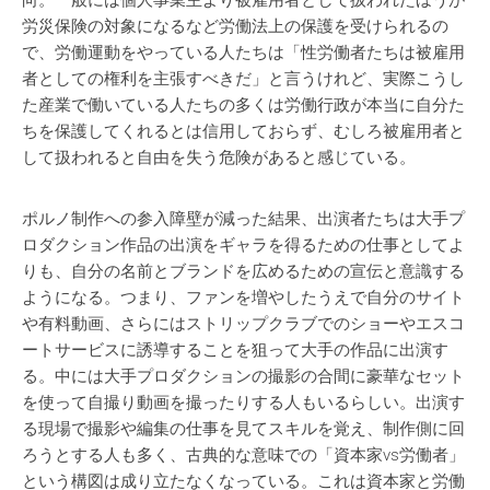
向。一般には個人事業主より被雇用者として扱われたほうが
労災保険の対象になるなど労働法上の保護を受けられるの
で、労働運動をやっている人たちは「性労働者たちは被雇用
者としての権利を主張すべきだ」と言うけれど、実際こうし
た産業で働いている人たちの多くは労働行政が本当に自分た
ちを保護してくれるとは信用しておらず、むしろ被雇用者と
して扱われると自由を失う危険があると感じている。
ポルノ制作への参入障壁が減った結果、出演者たちは大手プ
ロダクション作品の出演をギャラを得るための仕事としてよ
りも、自分の名前とブランドを広めるための宣伝と意識する
ようになる。つまり、ファンを増やしたうえで自分のサイト
や有料動画、さらにはストリップクラブでのショーやエスコ
ートサービスに誘導することを狙って大手の作品に出演す
る。中には大手プロダクションの撮影の合間に豪華なセット
を使って自撮り動画を撮ったりする人もいるらしい。出演す
る現場で撮影や編集の仕事を見てスキルを覚え、制作側に回
ろうとする人も多く、古典的な意味での「資本家vs労働者」
という構図は成り立たなくなっている。これは資本家と労働