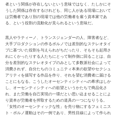
者という関係が存在しないという意味ではなく、たしかにそ
うした関係は存在するけれども、同じ人がある現場において
は労働者であり別の現場では他の労働者を雇う資本家であ
る、という役割の流動化が見られるという意味だ。
黒人やラティーノ、トランスジェンダーの人、障害者など、
大手プロダクションの作るポルノでは差別的なステレオタイ
プに基づいた役割を与えられがちだったり、そもそも起用さ
れにくかったりする人たちにとって制作側に回ることは、自
分を差別的なステレオタイプのみとして多数派社会によって
消費されず、自分たちのコミュニティ本来の欲望やセクシュ
アリティを描写する作品を作り、それを望む消費者に届ける
ことにもなる。こうしたオーセンティシティへの希求はしか
し、オーセンティシティへの欲望というかたちで商品化さ
れ、また労働を自己実現の一環だとい思い込ませることによ
り資本が労働者を搾取するための道具の一つになりうる。
「女性のオーセンティックな性」を売り物にするフェミニス
ト・ポルノ運動はその一例であり、男性目線によって作られ