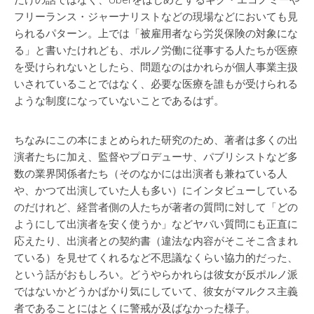
だけの話ではなく、Uberをはじめとするギグ・エコノミーや
フリーランス・ジャーナリストなどの現場などにおいても見
られるパターン。上では「被雇用者なら労災保険の対象にな
る」と書いたけれども、ポルノ労働に従事する人たちが医療
を受けられないとしたら、問題なのはかれらが個人事業主扱
いされていることではなく、必要な医療を誰もが受けられる
ような制度になっていないことであるはず。
ちなみにこの本にまとめられた研究のため、著者は多くの出
演者たちに加え、監督やプロデューサ、パブリシストなど多
数の業界関係者たち（そのなかには出演者も兼ねている人
や、かつて出演していた人も多い）にインタビューしている
のだけれど、経営者側の人たちが著者の質問に対して「どの
ようにして出演者を安く使うか」などヤバい質問にも正直に
応えたり、出演者との契約書（違法な内容がそこそこ含まれ
ている）を見せてくれるなど不思議なくらい協力的だった、
という話がおもしろい。どうやらかれらは彼女が反ポルノ派
ではないかどうかばかり気にしていて、彼女がマルクス主義
者であることにはとくに警戒が及ばなかった様子。