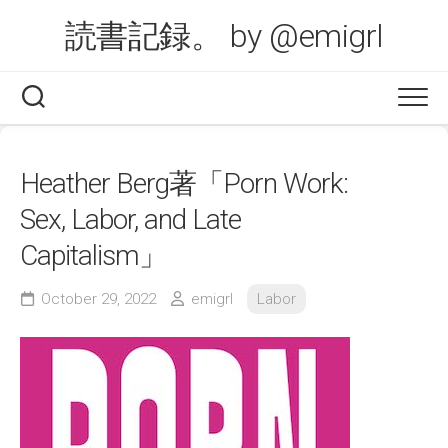
Skip
読書記録。 by @emigrl
to
content
Heather Berg著「Porn Work:
Sex, Labor, and Late
Capitalism」
October 29, 2022
emigrl
Labor