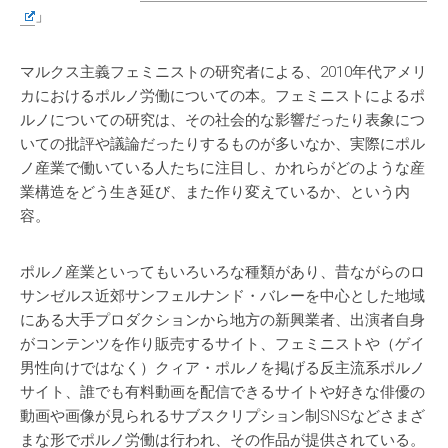
」
マルクス主義フェミニストの研究者による、2010年代アメリ
カにおけるポルノ労働についての本。フェミニストによるポ
ルノについての研究は、その社会的な影響だったり表象につ
いての批評や議論だったりするものが多いなか、実際にポル
ノ産業で働いている人たちに注目し、かれらがどのような産
業構造をどう生き延び、また作り変えているか、という内
容。
ポルノ産業といってもいろいろな種類があり、昔ながらのロ
サンゼルス近郊サンフェルナンド・バレーを中心とした地域
にある大手プロダクションから地方の新興業者、出演者自身
がコンテンツを作り販売するサイト、フェミニストや（ゲイ
男性向けではなく）クィア・ポルノを掲げる反主流系ポルノ
サイト、誰でも有料動画を配信できるサイトや好きな俳優の
動画や画像が見られるサブスクリプション制SNSなどさまざ
まな形でポルノ労働は行われ、その作品が提供されている。