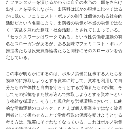
たファンタジーを演じるかわりに自分の本当の一部をさらけ
出すことを要求しながら、出演料はほかの現場に比べてはる
かに低い。フェミニスト・ポルノの制作は価値のある社会的
活動だという名目により、出演者の労働が本当の労働ではな
く「実益を兼ねた趣味・社会活動」とされてしまっている。
「セックスワークはワークである」という性労働者運動の有
名なスローガンがあるが、ある意味でフェミニスト・ポルノ
推進者たちは反売買春論者たちと同様にそのスローガンを否
定している。
この本が明らかにするのは、ポルノ労働に従事する人たちを
効率的に搾取しようとする資本に対して、資本を利用して自
分たちの主体性と自由を守ろうとする労働者たちの抵抗、そ
してその抵抗をまた飲み込んで搾取しようとする資本〜とい
う複雑な循環だ。そうした現代的な労働環境において、伝統
的な労働運動のロジック、たとえば個人事業主ではなく被雇
用者として扱わせることで労働行政の保護を受けようとする
考え方は、現実にそぐわなくなっている。これはポルノ労働