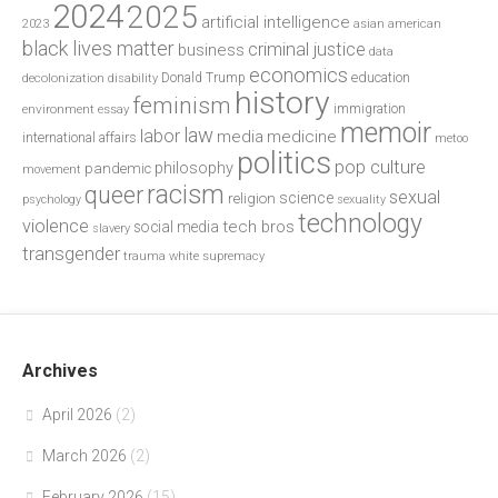
2024
2025
artificial intelligence
2023
asian american
black lives matter
criminal justice
business
data
economics
education
decolonization
Donald Trump
disability
history
feminism
environment
essay
immigration
memoir
law
labor
media
medicine
international affairs
metoo
politics
pop culture
philosophy
pandemic
movement
racism
queer
sexual
science
religion
psychology
sexuality
technology
violence
tech bros
social media
slavery
transgender
trauma
white supremacy
Archives
April 2026
(2)
March 2026
(2)
February 2026
(15)