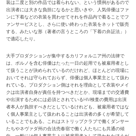
装は二度と別の作品では着られない、という慣例があるので
出演者には大きな負担になるかと思いきや、人気俳優はファ
ンに下着などの衣装を買わせてそれを作品内で着ることでフ
ァンサービスとし、さらに使い終わった衣装をネットで販売
する、みたいな形（著者の言うところの「下着の弁証法」）
で適応したり。
大手プロダクションが集中するカリフォルニア州の法律で
は、ポルノを含む俳優はたった一日の起用でも被雇用者とし
て扱うことが決められているのだけれど、ほとんどの現場に
おいてそれは守られておらず、俳優は個人事業主として扱わ
れている。プロダクション側はそれを理由として衣装やメイ
クは出演者自身が責任を持つべきだとか、現場までの交通費
や出演するためには必須とされているHIV検査の費用は出演
者本人が負担すべきだとしているけれども、被雇用者ではな
く個人事業主として扱われることは出演者の多くが希望して
いることでもある。これはストリップクラブで働くダンサー
たちやネヴァダ州の合法売春宿で働く人たちにも共通の傾