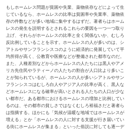
もしホームレス問題が貧困や失業、薬物依存などによって生
じているなら、ホームレスの比率は貧困率や失業率、薬物依
存の件数などが多い地域に集中するはずだ。著者らはホーム
レスの発生を説明するとされるこれらの要因を一つ一つ取り
上げ、それらがホームレスの比率と全く関係ないか、むしろ
反比例していることを示す。ホームレスの人が多いのは、シ
アトルやサンフランシスコのように経済的に発展していて平
均所得が高く、公教育や医療などが整備された都市なのだ。
また、人種差別などからホームレスの人たちには黒人やアメ
リカ先住民やラティーノの人たちの割合が人口比より多いこ
とが知られているが、ホームレスの人が多いシアトルやサン
フランシスコはむしろ白人やアジア人の比率が高く、黒人な
どホームレスになる確率が高いとされる人たちの人口が少な
い都市だ。ある都市におけるホームレスの増加と比例してい
るのは、その都市の貧しさではなくむしろ裕福さだと著者ら
は指摘する。ほかにも「気候が温暖な地域ではホームレスが
増える」とか「ホームレスの人に対する支援が行き届いてい
る街にホームレスが集まる」といった俗説に対しても逐一デ