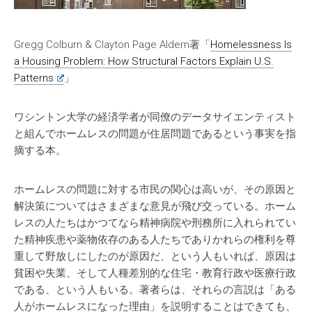
Gregg Colburn & Clayton Page Aldern著「
Homelessness Is
a Housing Problem: How Structural Factors Explain U.S.
Patterns
」
ワシントン大学の経済学者が同僚のデータサイエンティスト
と組んでホームレスの問題が住居問題であるという事実を指
摘する本。
ホームレスの問題に対する市民の関心は高いが、その原因と
解決策についてはさまざまな意見が飛び交っている。ホーム
レスの人たちはかつてなら精神病院や刑務所に入れられてい
た精神疾患や薬物依存のある人たちでありかれらの権利を尊
重して野放しにしたのが原因だ、という人もいれば、原因は
貧困や失業、そして人種差別的な住宅・教育行政や医療行政
である、という人もいる。著者らは、それらの言説は「ある
人がホームレスになった理由」を説明することはできても、