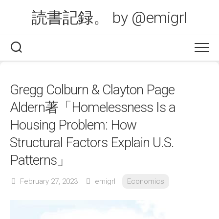
Skip
読書記録。 by @emigrl
to
content
Gregg Colburn & Clayton Page
Aldern著「Homelessness Is a
Housing Problem: How
Structural Factors Explain U.S.
Patterns」
February 27, 2023
emigrl
Economics