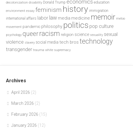
economics
education
decolonization
Donald Trump
disability
history
feminism
environment
essay
immigration
memoir
law
labor
media
medicine
international affairs
metoo
politics
pop culture
philosophy
pandemic
movement
racism
queer
sexual
science
religion
psychology
sexuality
technology
violence
tech bros
social media
slavery
transgender
trauma
white supremacy
Archives
April 2026
(2)
March 2026
(2)
February 2026
(15)
January 2026
(12)