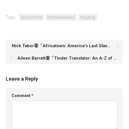
Tags:
economics
homelessness
housing
Nick Tabor著「Africatown: America’s Last Slave Ship and the Community It Created」
Aileen Barratt著「Tinder Translator: An A-Z of Modern Misogyny」
Leave a Reply
Comment
*