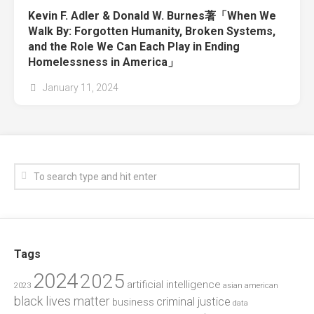
Kevin F. Adler & Donald W. Burnes著「When We
Walk By: Forgotten Humanity, Broken Systems,
and the Role We Can Each Play in Ending
Homelessness in America」
January 11, 2024
Tags
2024
2025
artificial intelligence
2023
asian american
black lives matter
criminal justice
business
data