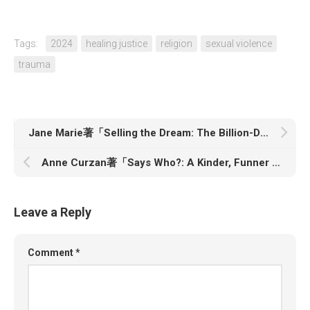
Tags:
2024
healing justice
religion
sexual violence
trauma
Jane Marie著「Selling the Dream: The Billion-Dollar Industry Bankrupting Americans」
Anne Curzan著「Says Who?: A Kinder, Funner Usage Guide for Everyone Who Cares About Words」
Leave a Reply
Comment
*