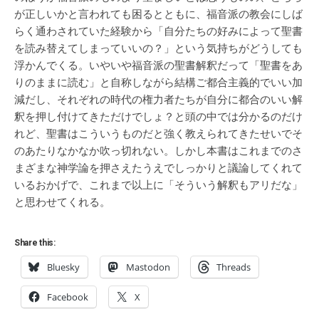
が正しいかと言われても困るとともに、福音派の教会にしば
らく通わされていた経験から「自分たちの好みによって聖書
を読み替えてしまっていいの？」という気持ちがどうしても
浮かんでくる。いやいや福音派の聖書解釈だって「聖書をあ
りのままに読む」と自称しながら結構ご都合主義的でいい加
減だし、それぞれの時代の権力者たちが自分に都合のいい解
釈を押し付けてきただけでしょ？と頭の中では分かるのだけ
れど、聖書はこういうものだと強く教えられてきたせいでそ
のあたりなかなか吹っ切れない。しかし本書はこれまでのさ
まざまな神学論を押さえたうえでしっかりと議論してくれて
いるおかげで、これまで以上に「そういう解釈もアリだな」
と思わせてくれる。
Share this:
Bluesky
Mastodon
Threads
Facebook
X