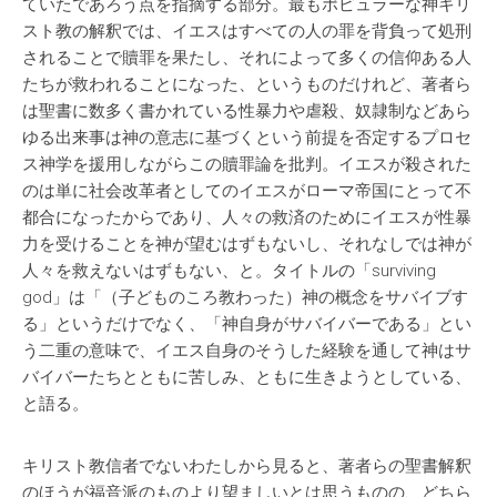
ていたであろう点を指摘する部分。最もポピュラーな神キリ
スト教の解釈では、イエスはすべての人の罪を背負って処刑
されることで贖罪を果たし、それによって多くの信仰ある人
たちが救われることになった、というものだけれど、著者ら
は聖書に数多く書かれている性暴力や虐殺、奴隷制などあら
ゆる出来事は神の意志に基づくという前提を否定するプロセ
ス神学を援用しながらこの贖罪論を批判。イエスが殺された
のは単に社会改革者としてのイエスがローマ帝国にとって不
都合になったからであり、人々の救済のためにイエスが性暴
力を受けることを神が望むはずもないし、それなしでは神が
人々を救えないはずもない、と。タイトルの「surviving
god」は「（子どものころ教わった）神の概念をサバイブす
る」というだけでなく、「神自身がサバイバーである」とい
う二重の意味で、イエス自身のそうした経験を通して神はサ
バイバーたちとともに苦しみ、ともに生きようとしている、
と語る。
キリスト教信者でないわたしから見ると、著者らの聖書解釈
のほうが福音派のものより望ましいとは思うものの、どちら