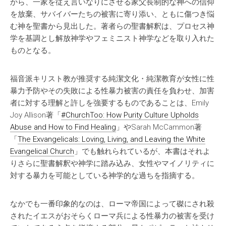
から、一家を従え言いなりにさせる家父長制的な神への信仰
を放棄、サバイバーたちの被害に寄り添い、ともに傷つき悩
む神を聖書から見出した。著者らの聖書解釈は、プロセス神
学を基調とし解放神学やフェミニスト神学などを取り入れた
ものとなる。
福音派キリスト教が推奨する純潔文化・純潔教育が女性に性
暴力予防やその失敗による性暴力被害の責任を負わせ、加害
者に対する理解と許しを強要するものであることは、Emily
Joy Allison著「
#ChurchToo: How Purity Culture Upholds
Abuse and How to Find Healing
」やSarah McCammon著
「
The Exvangelicals: Loving, Living, and Leaving the White
Evangelical Church
」でも触れられているが、本書はそれよ
りさらに聖書解釈や神学に踏み込み、女性やマイノリティに
対する暴力を可能としている神学的な過ちを指摘する。
なかでも一番印象的なのは、ローマ帝国によって磔にされ殺
されたイエスがおそらくローマ兵による性暴力の被害を受け