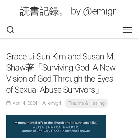
Skip
読書記録。 by @emigrl
to
content
Grace Ji-Sun Kim and Susan M.
Shaw著「Surviving God: A New
Vision of God Through the Eyes
of Sexual Abuse Survivors」
April 4, 2024
emigrl
Trauma & Healing