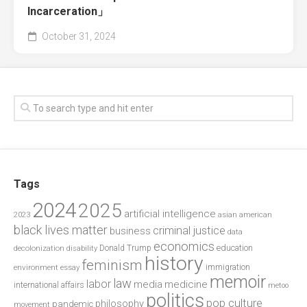
Incarceration」
October 31, 2024
Tags
2024
2025
artificial intelligence
2023
asian american
black lives matter
criminal justice
business
data
economics
education
decolonization
Donald Trump
disability
history
feminism
environment
essay
immigration
memoir
law
labor
media
medicine
international affairs
metoo
politics
pop culture
philosophy
pandemic
movement