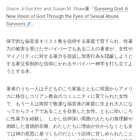
Grace Ji-Sun Kim and Susan M. Shaw著「
Surviving God: A
New Vision of God Through the Eyes of Sexual Abuse
Survivors
」
保守的な福音派キリスト教を信仰する家庭で育てられ、性暴
力の被害を受けたサバイバーでもある二人の著者が、女性や
マイノリティに対する暴力を容認し加害行為を隠蔽しようと
する家父長制的な信仰にかわるサバイバー神学を打ち立てよ
うとする本。
著者のうち一人は子どものころ家族とともに韓国からアメリ
カに移住しコリアン教会のコミュニティに育てられた女性
で、もう一人は南部で敬虔な福音派の家庭に生まれ大人にな
ってからクィアであることを自覚した女性。ともに幼いころ
に性暴力を経験し、しかし信仰深い周囲の人たちの無理解や
倒錯した道徳的非難、わたしたちに理由が分からなくとも全
ては神の意思に基づくものだという説得に苦しめられたこと