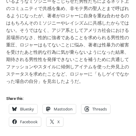
いるようなミソジニーをこじらせた男性たちによるネット上
のコミュニティで共感を集め、非モテ男の聖人とまで呼ばれ
るようになったが、著者がロジャーに自身を重ね合わせるの
はもちろんそのミソジニーやレイシズムに共感したからでは
ない。そうではなく、アジア系としてアメリカ社会における
居場所のなさ、性的に強者であることを求められる男性性の
重圧、ロジャーはもてないことに悩み、著者は性暴力の被害
を受けたあと性的な行為に気が乗らないようになった結果、
期待される男性性を発揮できないことを補うために共通して
ファッションやスタイルに傾倒しアイテムを使った外見上の
ステータスを求めたことなど、ロジャーに「もしゲイでなか
った場合の自分」を見出したようだ。
Share this:
Bluesky
Mastodon
Threads
Facebook
X