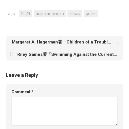
Tags:
2024
asian american
essay
queer
Margaret A. Hagerman著「Children of a Troubled Time: Growing Up with Racism in Trump’s America」
Riley Gaines著「Swimming Against the Current: Fighting for Common Sense in a World That’s Lost its Mind」
Leave a Reply
Comment
*