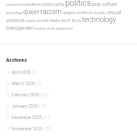
politics
pop culture
philosophy
pandemic
movement
racism
queer
sexual
science
religion
psychology
sexuality
technology
violence
tech bros
social media
slavery
transgender
trauma
white supremacy
Archives
April 2026
(2)
March 2026
(2)
February 2026
(15)
January 2026
(12)
December 2025
(17)
November 2025
(23)