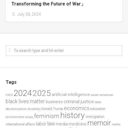
Transforming the Future of War」
July 28, 2024
Tags
2024
2025
artificial intelligence
2023
asian american
black lives matter
criminal justice
business
data
economics
education
decolonization
Donald Trump
disability
history
feminism
environment
essay
immigration
memoir
law
labor
media
medicine
international affairs
metoo