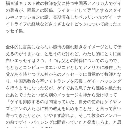
福音派キリスト教の牧師を父に持つ中国系アメリカ人でゲイ
の著者が、両親との関係、ライターとして専門とするスタイ
ルやファッションの話、長期滞在したベルリンでのゲイ・ナ
イトライフの経験などさまざまなトピックについて綴ったエ
ッセイ集。
全体的に言葉にならない感情の揺れ動きをイメージとして伝
えるのがうまいな、と思うのだけれど、わたし的にとくに面
白いエッセイは２つ。１つは父との関係についてのもので、
もともとコンピュータエンジニアとしてアメリカに移住した
父がある時とつぜん神からのメッセージに目覚めて牧師とな
り、中国系教会を率いてトランプを応援しゲイ・バッシング
を行うようになった父が、ゲイである息子から連絡を絶たれ
たあとでまたとつぜん別のメッセージを神から受け取って
「ゲイを排除するのは間違っていた、自分の使命はゲイやレ
ズビアンの人たちに神の教えを広めることだ」と言って言い
寄ってきたりとか、いやまず謝れよ、そして教会のメンバー
の前でゲイ・バッシングは間違っていたと発表しろよ、と思