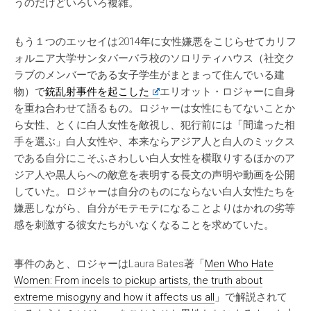
うのだけどいろいろ複雑。
もう１つのエッセイは2014年に女性嫌悪をこじらせてカリフ
ォルニア大学サンタバーバラ校のソロリティハウス（社交ク
ラブのメンバーである女子学生がまとまって住んでいる建
物）で
銃乱射事件を起こした
エリオット・ロジャーに自身
を重ね合わせて語るもの。ロジャーは女性にもてないことか
ら女性、とくに白人女性を敵視し、犯行前には「間違った相
手を選ぶ」白人女性や、本来ならアジア人と白人のミックス
である自分にこそふさわしい白人女性を横取りするほかのア
ジア人や黒人らへの敵意を表明する長文の声明や動画を公開
していた。ロジャーは自分のものにならない白人女性たちを
嫌悪しながら、自分がモテモテになることよりはかれの劣等
感を刺激する彼女たちがいなくなることを求めていた。
事件のあと、ロジャーはLaura Bates著「
Men Who Hate
Women: From incels to pickup artists, the truth about
extreme misogyny and how it affects us all
」で解説されて