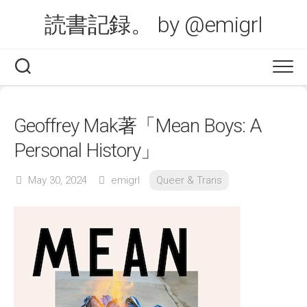
Skip
読書記録。 by @emigrl
to
content
Geoffrey Mak著「Mean Boys: A
Personal History」
May 30, 2024
emigrl
Queer & Trans