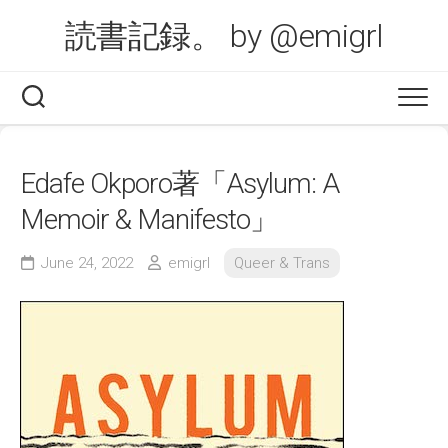
Skip
読書記録。 by @emigrl
to
content
Edafe Okporo著「Asylum: A
Memoir & Manifesto」
June 24, 2022
emigrl
Queer & Trans