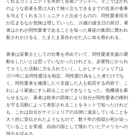
くれるコミュニティを求めて首都アブジャへ。そこではかれ
のような若者を受け入れて独り立ちできるまでの住居や食事
を与えてくれるコミュニティと出会うものの、同性愛者排斥
が広まるなか危険は増していった。26歳の誕生日の前日、著
者はかれが同性愛者であることを知った暴徒の集団に襲われ
殺されかけるも、たまたま居合わせた人に命を救われる。
著者は栄養士としての仕事を求めていて、同性愛者支援の運
動をしたいとは思っていなかったけれども、必要性にかられ
てそうした活動に力を入れていく。しかしナイジェリアは
2014年に反同性愛法を制定、同性愛行為をした者だけでな
く、同性愛者を擁護したり支援した人も処罰する内容で、こ
れにより家族にすら頼ることができなくなった。危機感を募
らせるなか、著者は欧米の団体により自分が同性愛者の権利
を守る活動によって表彰されることをネットで知ったけれど
も、これは自分がナイジェリアの法律に違反していることを
大々的に宣伝されたようなもので、数十年の投獄か死が迫っ
ていることを実感、自由の国として憧れていたアメリカへの
脱出を試みる。