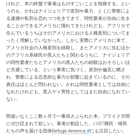
けれど、本の終盤で著者はものすごいことを指摘する。とい
うのも、かれはナイジェリアで差別や暴力、とくに警察によ
る逮捕や私刑を恐れつつ生きてきて、同性愛者が自由に生き
ることができるアメリカに憧れてきたけれども、アフリカで
住んでいるうちはそのアメリカにおける人種差別についてま
ったく理解していなかった。しかし実際にアメリカに来て、
アメリカ社会の人種差別を経験し、またアメリカに住むほか
のアフリカ系移民や黒人たちと関わるうちに、ナイジェリア
の同性愛者たちとアメリカの黒人たちの経験はおそろしいほ
ど共通している、という事実に気づく。差別や偏見に晒さ
れ、警察による恣意的な暴力が頻繁に起きているのに、その
責任はほとんど問われない。かれは同性愛者としては自由に
なれたけれども、黒人ゲイ男性としてはまだ自由になれてい
ない。
間違いなくここ数ヶ月で一番揺さぶられた本。プライド月間
にぜひ読まれて欲しい。著者が創設した、LGBT難民・移民
たちの声を届ける団体
Refuge America
にも注目したい。