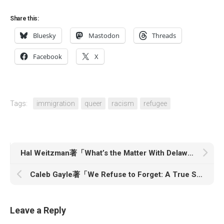
Share this:
Bluesky
Mastodon
Threads
Facebook
X
Tags:
immigration
queer
racism
refugee
Hal Weitzman著「What’s the Matter With Delaware?: How the First State Has Favored the Rich, Powerful, and Criminal—and How It Costs Us All」
Caleb Gayle著「We Refuse to Forget: A True Story of Black Creeks, American Identity, and Power」
Leave a Reply