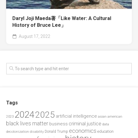
Daryl Joji Maeda著「Like Water: A Cultural
History of Bruce Lee」
August 17, 2022
Tags
2024
2025
artificial intelligence
2023
asian american
black lives matter
criminal justice
business
data
economics
education
decolonization
Donald Trump
disability