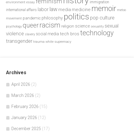
history
feminism
environment
essay
immigration
memoir
law
labor
media
medicine
international affairs
metoo
politics
pop culture
philosophy
pandemic
movement
racism
queer
sexual
science
religion
psychology
sexuality
technology
violence
tech bros
social media
slavery
transgender
trauma
white supremacy
Archives
April 2026
(2)
March 2026
(2)
February 2026
(15)
January 2026
(12)
December 2025
(17)