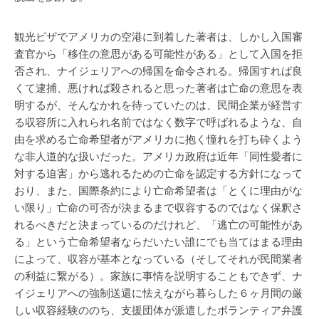
観光ビザでアメリカの空港に到着した著者は、しかし入国審
査官から「移住の意思がある可能性がある」として入国を拒
否され、ナイジェリアへの帰国を命令される。帰国すれば良
くて逮捕、悪ければ殺されると思った著者は亡命の意思を表
明するが、そんなかれを待っていたのは、民間企業が経営す
る収容所に入れられ名前ではなく数字で呼ばれるような、自
由を求める亡命希望者がアメリカに抱く憧れを打ち砕くよう
な非人道的な扱いだった。アメリカ政府は近年「同性愛者に
対する迫害」から逃れるための亡命を認定する方針になって
おり、また、国際条約により亡命希望者は「とくに理由がな
い限り」亡命の可否が決まるまで収容するのではなく保釈さ
れるべきだと決まっているのだけれど、「逃亡の可能性があ
る」という亡命希望者ならだいたい誰にでも当てはまる理由
によって、収容が基本となっている（そしてそれが民間業者
の利益に繋がる）。家族に事情を説明することもできず、ナ
イジェリアへの強制送還に怯えながら暮らした６ヶ月間の厳
しい収容経験ののち、支援団体が派遣したボランティア弁護