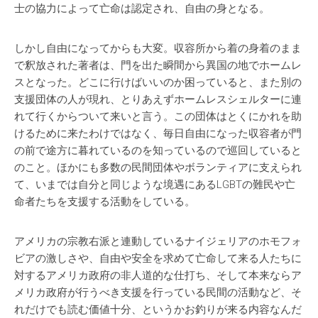
士の協力によって亡命は認定され、自由の身となる。
しかし自由になってからも大変。収容所から着の身着のまま
で釈放された著者は、門を出た瞬間から異国の地でホームレ
スとなった。どこに行けばいいのか困っていると、また別の
支援団体の人が現れ、とりあえずホームレスシェルターに連
れて行くからついて来いと言う。この団体はとくにかれを助
けるために来たわけではなく、毎日自由になった収容者が門
の前で途方に暮れているのを知っているので巡回していると
のこと。ほかにも多数の民間団体やボランティアに支えられ
て、いまでは自分と同じような境遇にあるLGBTの難民や亡
命者たちを支援する活動をしている。
アメリカの宗教右派と連動しているナイジェリアのホモフォ
ビアの激しさや、自由や安全を求めて亡命して来る人たちに
対するアメリカ政府の非人道的な仕打ち、そして本来ならア
メリカ政府が行うべき支援を行っている民間の活動など、そ
れだけでも読む価値十分、というかお釣りが来る内容なんだ