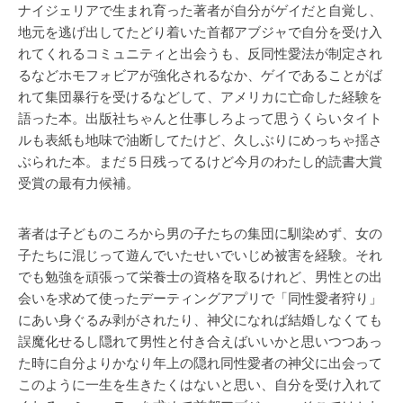
ナイジェリアで生まれ育った著者が自分がゲイだと自覚し、
地元を逃げ出してたどり着いた首都アブジャで自分を受け入
れてくれるコミュニティと出会うも、反同性愛法が制定され
るなどホモフォビアが強化されるなか、ゲイであることがば
れて集団暴行を受けるなどして、アメリカに亡命した経験を
語った本。出版社ちゃんと仕事しろよって思うくらいタイト
ルも表紙も地味で油断してたけど、久しぶりにめっちゃ揺さ
ぶられた本。まだ５日残ってるけど今月のわたし的読書大賞
受賞の最有力候補。
著者は子どものころから男の子たちの集団に馴染めず、女の
子たちに混じって遊んでいたせいでいじめ被害を経験。それ
でも勉強を頑張って栄養士の資格を取るけれど、男性との出
会いを求めて使ったデーティングアプリで「同性愛者狩り」
にあい身ぐるみ剥がされたり、神父になれば結婚しなくても
誤魔化せるし隠れて男性と付き合えばいいかと思いつつあっ
た時に自分よりかなり年上の隠れ同性愛者の神父に出会って
このように一生を生きたくはないと思い、自分を受け入れて