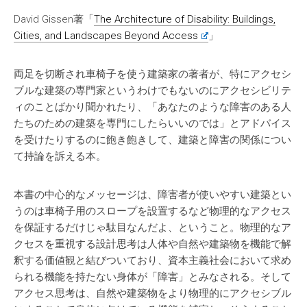
David Gissen著「
The Architecture of Disability: Buildings,
Cities, and Landscapes Beyond Access
」
両足を切断され車椅子を使う建築家の著者が、特にアクセシ
ブルな建築の専門家というわけでもないのにアクセシビリテ
ィのことばかり聞かれたり、「あなたのような障害のある人
たちのための建築を専門にしたらいいのでは」とアドバイス
を受けたりするのに飽き飽きして、建築と障害の関係につい
て持論を訴える本。
本書の中心的なメッセージは、障害者が使いやすい建築とい
うのは車椅子用のスロープを設置するなど物理的なアクセス
を保証するだけじゃ駄目なんだよ、ということ。物理的なア
クセスを重視する設計思考は人体や自然や建築物を機能で解
釈する価値観と結びついており、資本主義社会において求め
られる機能を持たない身体が「障害」とみなされる。そして
アクセス思考は、自然や建築物をより物理的にアクセシブル