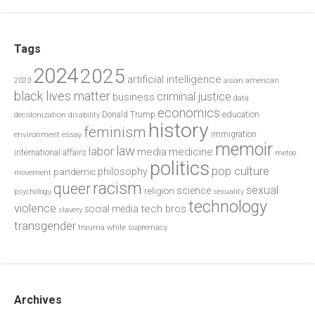
Tags
2024
2025
artificial intelligence
2023
asian american
black lives matter
criminal justice
business
data
economics
education
decolonization
Donald Trump
disability
history
feminism
environment
essay
immigration
memoir
law
labor
media
medicine
international affairs
metoo
politics
pop culture
philosophy
pandemic
movement
racism
queer
sexual
science
religion
psychology
sexuality
technology
violence
tech bros
social media
slavery
transgender
trauma
white supremacy
Archives