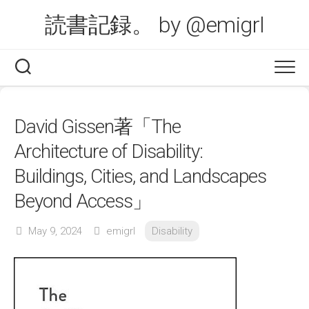
Skip
読書記録。 by @emigrl
to
content
David Gissen著「The
Architecture of Disability:
Buildings, Cities, and Landscapes
Beyond Access」
May 9, 2024
emigrl
Disability