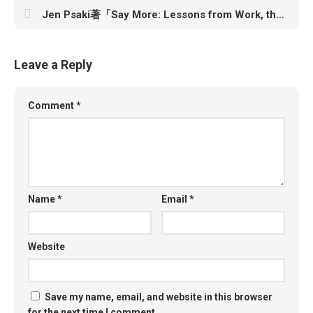
Jen Psaki著「Say More: Lessons from Work, the White House, and the World」
Leave a Reply
Comment
*
Name
*
Email
*
Website
Save my name, email, and website in this browser
for the next time I comment.