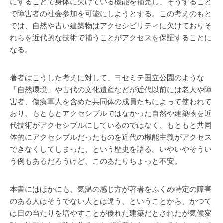
にすることで身体に欠けている機能を補完し、そうすること
で障害者の社会参加を可能にしようとする。この考えのもと
では、自然や古い建築物はアクセシビリティに欠けておりそ
れらを近代的な技術で補うことがアクセスを保証することに
なる。
著者はこうした考えに対して、ヨセミテ国立公園のような
「自然環境」や古代の文化遺産などが近代以前には老人や障
害者、傷痍軍人を含めた共同体の成員たちによって使われて
おり、もともとアクセシブルではなかった自然や建築物を近
代技術がアクセシブルにしているのではなく、もともと共同
体的にアクセシブルだったものを近代の機能主義がアクセス
できなくしてしまった、という歴史を語る。いやいやそうい
う例もあるだろうけど、このあたりちょっと不安。
本書にはほかにも、気温の感じ方が著者をふくめ特定の障害
のある人はそうでない人とは違う、ということから、かつて
は日の当たりを増やすことが優れた建築だとされたが気候変