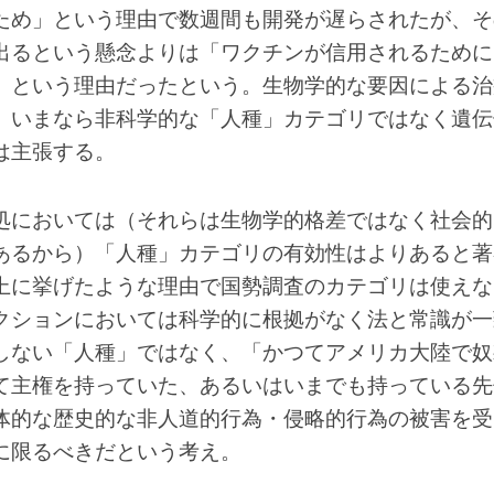
ため」という理由で数週間も開発が遅らされたが、そ
出るという懸念よりは「ワクチンが信用されるために
、という理由だったという。生物学的な要因による治
、いまなら非科学的な「人種」カテゴリではなく遺伝
は主張する。
処においては（それらは生物学的格差ではなく社会的
あるから）「人種」カテゴリの有効性はよりあると著
上に挙げたような理由で国勢調査のカテゴリは使えな
クションにおいては科学的に根拠がなく法と常識が一
しない「人種」ではなく、「かつてアメリカ大陸で奴
て主権を持っていた、あるいはいまでも持っている先
体的な歴史的な非人道的行為・侵略的行為の被害を受
に限るべきだという考え。