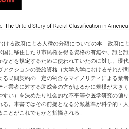
ed: The Untold Story of Racial Classification in America
における政府による人種の分類についての本。政府に
米国に移住したり市民権を得る資格の有無や、誰と誰
かなどを規定するために使われていたのに対し、現代
ヴアクションの受給資格（大学入学におけるそれが問
よる民間契約の一定の割合をマイノリティによる業者
ティ業者に対する助成金の方がはるかに規模が大きく
やすい）を決めたり社会的な不平等や医学研究の偏り
れる。本書ではその前提となる分類基準が科学的・人
ることがこれでもかと指摘される。