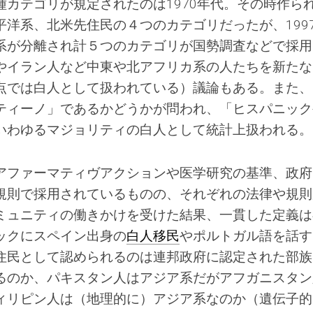
カテゴリが規定されたのは1970年代。その時作ら
洋系、北米先住民の４つのカテゴリだったが、199
系が分離され計５つのカテゴリが国勢調査などで採用
やイラン人など中東や北アフリカ系の人たちを新たな
点では白人として扱われている）議論もある。また、
ティーノ」であるかどうかが問われ、「ヒスパニック
いわゆるマジョリティの白人として統計上扱われる。
アファーマティヴアクションや医学研究の基準、政府
規則で採用されているものの、それぞれの法律や規則
ミュニティの働きかけを受けた結果、一貫した定義は
ックにスペイン出身の
白人移民
やポルトガル語を話す
住民として認められるのは連邦政府に認定された部族
るのか、パキスタン人はアジア系だがアフガニスタン
ィリピン人は（地理的に）アジア系なのか（遺伝子的