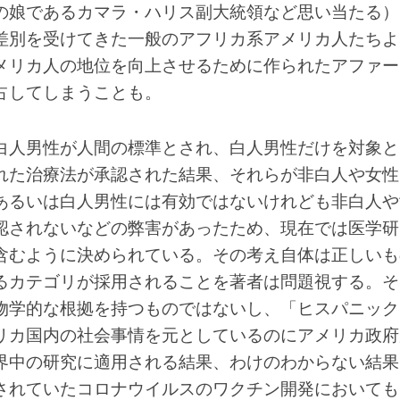
の娘であるカマラ・ハリス副大統領など思い当たる）
差別を受けてきた一般のアフリカ系アメリカ人たちよ
メリカ人の地位を向上させるために作られたアファー
占してしまうことも。
白人男性が人間の標準とされ、白人男性だけを対象と
れた治療法が承認された結果、それらが非白人や女性
あるいは白人男性には有効ではないけれども非白人や
認されないなどの弊害があったため、現在では医学研
含むように決められている。その考え自体は正しいも
るカテゴリが採用されることを著者は問題視する。そ
物学的な根拠を持つものではないし、「ヒスパニック
リカ国内の社会事情を元としているのにアメリカ政府
界中の研究に適用される結果、わけのわからない結果
されていたコロナウイルスのワクチン開発においても