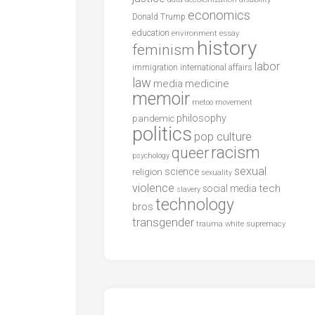
economics
Donald Trump
education
environment
essay
history
feminism
labor
international affairs
immigration
law
media
medicine
memoir
metoo
movement
philosophy
pandemic
politics
pop culture
racism
queer
psychology
sexual
science
religion
sexuality
violence
tech
social media
slavery
technology
bros
transgender
trauma
white supremacy