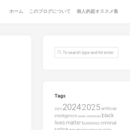
ホーム
このブログについて
個人的超オススメ集
Tags
2024
2025
artificial
2023
black
intelligence
asian american
lives matter
criminal
business
justice
data
decolonization
disability