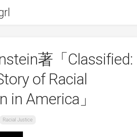
rl
rnstein著「Classified:
tory of Racial
ion in America」
Racial Justice