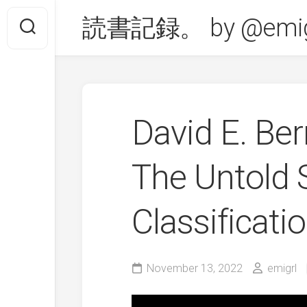
Skip
読書記録。 by @emig
to
content
David E. Be
The Untold S
Classificat
November 13, 2022
emigrl