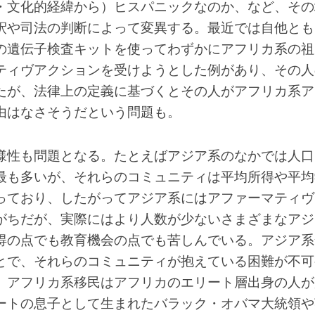
・文化的経緯から）ヒスパニックなのか、など、その
釈や司法の判断によって変異する。最近では自他とも
の遺伝子検査キットを使ってわずかにアフリカ系の祖
ティヴアクションを受けようとした例があり、その人
たが、法律上の定義に基づくとその人がアフリカ系ア
由はなさそうだという問題も。
様性も問題となる。たとえばアジア系のなかでは人口
最も多いが、それらのコミュニティは平均所得や平均
っており、したがってアジア系にはアファーマティヴ
がちだが、実際にはより人数が少ないさまざまなアジ
得の点でも教育機会の点でも苦しんでいる。アジア系
とで、それらのコミュニティが抱えている困難が不可
、アフリカ系移民はアフリカのエリート層出身の人が
ートの息子として生まれたバラック・オバマ大統領や