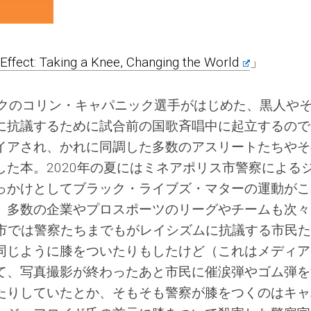
Effect: Taking a Knee, Changing the World
」
バックのコリン・キャパニック選手がはじめた、黒人や
に抗議するために試合前の国歌斉唱中に起立するので
イアされ、かれに同調した多数のアスリートたちやそ
た本。2020年の夏にはミネアポリス市警察による
っかけとしてブラック・ライブズ・マターの運動がこ
、多数の企業やプロスポーツのリーグやチームも次々
都市では警察たちまでもがレイシズムに抗議する市民
同じように膝をついたりもしたけど（これはメディア
て、写真撮影が終わったあと市民に催涙弾やゴム弾を
たりしていたとか、そもそも警察が膝をつくのはキャ