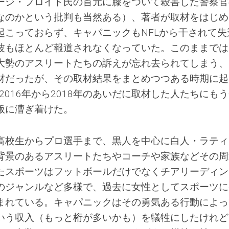
ージ・フロイド氏の首元に膝をついて殺害した警察官
なのかという批判も当然ある）、著者が取材をはじめ
起こっておらず、キャパニックもNFLから干されて失
波もほとんど報道されなくなっていた。このままでは
大勢のアスリートたちの訴えが忘れ去られてしまう、
材だったが、その取材結果をまとめつつある時期に起
、2016年から2018年のあいだに取材した人たちにも
版に漕ぎ着けた。
高校生からプロ選手まで、黒人を中心に白人・ラティ
背景のあるアスリートたちやコーチや家族などその周
たスポーツはフットボールだけでなくチアリーディン
のジャンルなど多様で、過去に女性としてスポーツに
まれている。キャパニックはその勇気ある行動によっ
いう収入（もっと桁が多いかも）を犠牲にしたけれど