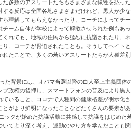
した多数のアスリートたちもさまざまな犠牲を払った
対する反応は全国各地さまざまだけれど、黒人が少な
すら理解してもらえなかったり、コーチによってチー
はチーム自体が学校によって解散させられた例もあっ
てくれても、地域の住民から猛烈に抗議されたり、ネ
たり、コーチが脅迫されたことも。そうしてヘイトと
かれたことで、多くの若いアスリートたちが人種差別
上がった背景には、オバマ当選以降の白人至上主義団体
ンプ政権の後押し、スマートフォンの普及により黒人
れていること、コロナで人種間の健康格差が明示化さ
ことがより鮮明になったことなどたくさんの要素があ
パニックが始めた抗議活動に共感して抗議をはじめた
ついてより深く考え、運動のやり方を学んだことも関