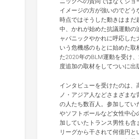
ニックへの賛同ではなくジョ
イメージの方が強いのでどう
時点ではそうした動きはまだ
中、かれが始めた抗議運動の
ャパニックやかれに呼応した
いう危機感のもとに始めた取
た2020年のBLM運動を受け
度追加の取材をしてついに出
インタビューを受けたのは、
ノ・アジア人などさまざまな
の人たち数百人。参加してい
やソフトボールなど女性中心
加していたトランス男性も含
リーグから干されて何億円と