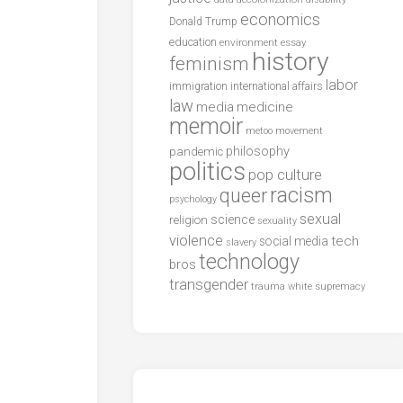
economics
Donald Trump
education
environment
essay
history
feminism
labor
international affairs
immigration
law
media
medicine
memoir
metoo
movement
philosophy
pandemic
politics
pop culture
racism
queer
psychology
sexual
science
religion
sexuality
violence
tech
social media
slavery
technology
bros
transgender
trauma
white supremacy