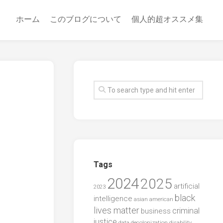
ホーム
このブログについて
個人的超オススメ集
Tags
2024
2025
artificial
2023
black
intelligence
asian american
lives matter
criminal
business
justice
data
decolonization
disability