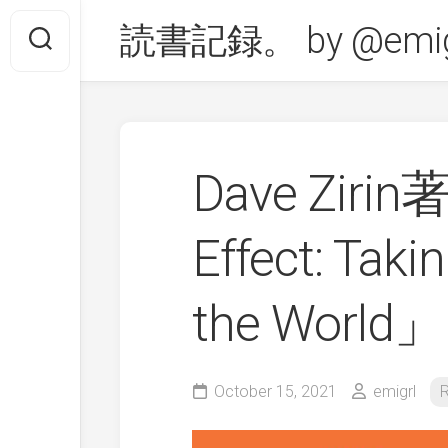
Skip
読書記録。 by @emig
to
content
Dave Zirin
Effect: Taki
the World」
October 15, 2021
emigrl
R