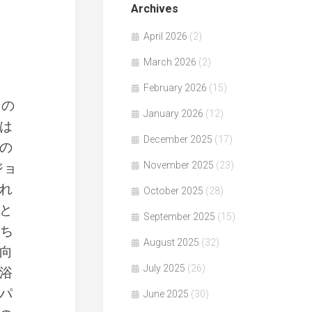
Archives
April 2026
(2)
March 2026
(2)
February 2026
(15)
その
January 2026
(12)
は
December 2025
(17)
の
November 2025
(23)
ジョ
れ
October 2025
(28)
と
September 2025
(15)
たち
August 2025
(32)
向
July 2025
(26)
浴
パ
June 2025
(30)