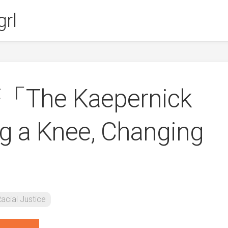
rl
著「The Kaepernick
ng a Knee, Changing
acial Justice