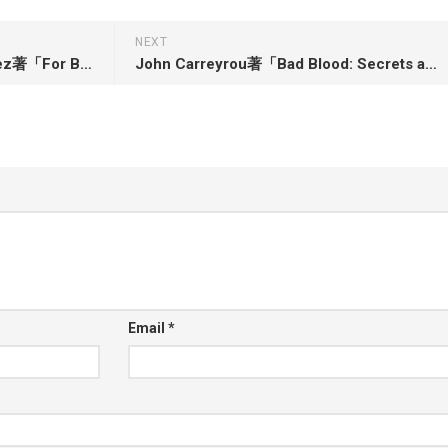
NEXT
Prisca Dorcas Mojica Rodríguez著「For Brown Girls with Sharp Edges and Tender Hearts: A Love Letter to Women of Color」
John Carreyrou著「Bad Blood: Secrets and Lies in a Silicon Valley Startup」
Email
*