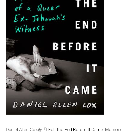
Daniel Allen Cox著「
I Felt the End Before It Came: Memoirs