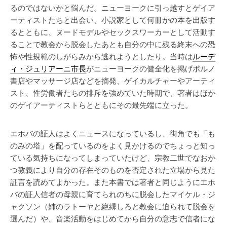
るのではないかと悩んだ。ニューヨークに引っ越すとゲイア
ーティストたちと出会い、小説家として何冊かの本を出版す
るとともに、ヌードモデルやセックスワーカーとして活動す
ることで教会から脱会したあとも自分の中に残る終末への恐
怖や性規範のしがらみから逃れようとしたり。当時は
ルーデ
ィ・ジュリアーニ市長
がニューヨークの健全化を掲げポルノ
書店やマッサージ店などを摘発、ゲイカルチャーやアーティ
スト、性労働者たちの排斥を強めていた時期で、著者はほか
のゲイアーティストらとともにその最先端に立った。
エホバの証人はよくニュースになっているし、街角でも「も
のみの塔」を配っているのをよく見かけるのでちょっと知っ
ている気持ちになってしまっていたけど、宗教二世でなおか
つ教義により自分の存在そのものを否定された立場から見た
証言を読めてよかった。また本書では著者と同じようにエホ
バの証人信者の母親に育てられのちに脱会したマイケル・ジ
ャクソン（姉のラトーヤと絶縁しろと教会に迫られて脱会を
選んだ）や、音楽活動をはじめてから自分の意志で信者にな