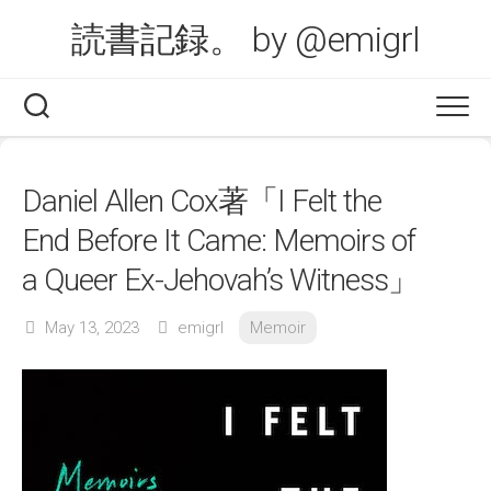
Skip
読書記録。 by @emigrl
to
content
Daniel Allen Cox著「I Felt the
End Before It Came: Memoirs of
a Queer Ex-Jehovah’s Witness」
May 13, 2023
emigrl
Memoir