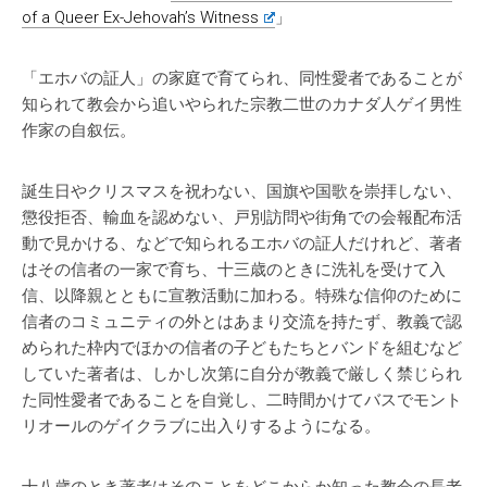
of a Queer Ex-Jehovah’s Witness
」
「エホバの証人」の家庭で育てられ、同性愛者であることが
知られて教会から追いやられた宗教二世のカナダ人ゲイ男性
作家の自叙伝。
誕生日やクリスマスを祝わない、国旗や国歌を崇拝しない、
懲役拒否、輸血を認めない、戸別訪問や街角での会報配布活
動で見かける、などで知られるエホバの証人だけれど、著者
はその信者の一家で育ち、十三歳のときに洗礼を受けて入
信、以降親とともに宣教活動に加わる。特殊な信仰のために
信者のコミュニティの外とはあまり交流を持たず、教義で認
められた枠内でほかの信者の子どもたちとバンドを組むなど
していた著者は、しかし次第に自分が教義で厳しく禁じられ
た同性愛者であることを自覚し、二時間かけてバスでモント
リオールのゲイクラブに出入りするようになる。