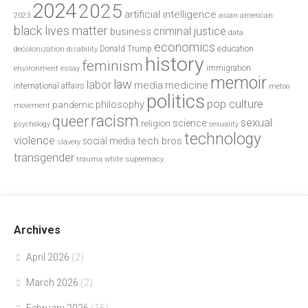
2024
2025
artificial intelligence
2023
asian american
black lives matter
criminal justice
business
data
economics
education
decolonization
Donald Trump
disability
history
feminism
environment
essay
immigration
memoir
law
labor
media
medicine
international affairs
metoo
politics
pop culture
philosophy
pandemic
movement
racism
queer
sexual
science
religion
psychology
sexuality
technology
violence
tech bros
social media
slavery
transgender
trauma
white supremacy
Archives
April 2026
(2)
March 2026
(2)
February 2026
(15)