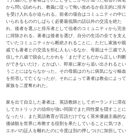
十八歳のとき著者はそのことをどこからか知った教会の長老
から問い詰められ、教義に従って悔い改めるか自主的に排斥
を受け入れるか迫られる。前者の場合はコミュニティの中に
いられるもののしばらく必要最低限の話以外の交流を絶た
れ、後者を選ぶと排斥者として信者のコミュニティから完全
に排除される。著者は後者を選び、自分の生活の全てを支え
ていたコミュニティから断絶されることに。ただし家族や親
戚でも著者との交流を拒む人もいるなか、母親は十三歳で入
信し十八歳で脱会したかれを「まだ子どもだから正しい判断
ができないだけ」とかばい、即座に家から追い出されるとい
うことにはならなかった。その母親はのちに病気になり輸血
を拒否して亡くなったが、それによって著者は教会によって
家族を二度奪われた。
家を出て自立した著者は、英語教師としてポーランドに滞在
してカトリックの信仰が強い同国でまた同性愛を隠すことに
なったり、また英語教育が言語だけでなく英米優越主義的な
価値観を世界に布教する役割を果たしていることに気づき、
エホバの証人を離れたのに今度は別の押しつけに加担してい