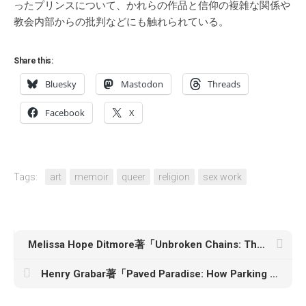
ったプリンスについて、かれらの作品と信仰の複雑な関係や
教会内部からの批判などにも触れられている。
Share this:
Bluesky
Mastodon
Threads
Facebook
X
Tags:
art
memoir
queer
religion
sex work
Melissa Hope Ditmore著「Unbroken Chains: The Hidden Role of Human Trafficking in the American Economy」
Henry Grabar著「Paved Paradise: How Parking Explains the World」