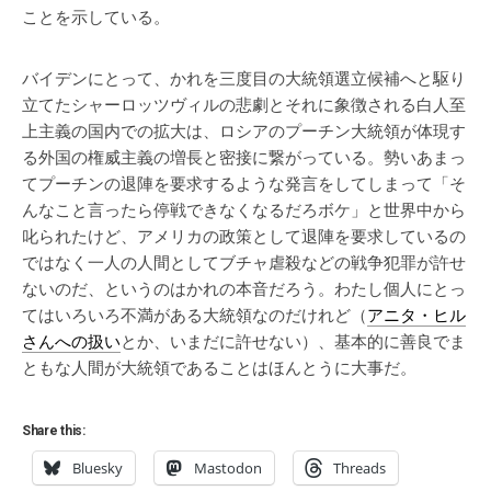
ことを示している。
バイデンにとって、かれを三度目の大統領選立候補へと駆り
立てたシャーロッツヴィルの悲劇とそれに象徴される白人至
上主義の国内での拡大は、ロシアのプーチン大統領が体現す
る外国の権威主義の増長と密接に繋がっている。勢いあまっ
てプーチンの退陣を要求するような発言をしてしまって「そ
んなこと言ったら停戦できなくなるだろボケ」と世界中から
叱られたけど、アメリカの政策として退陣を要求しているの
ではなく一人の人間としてブチャ虐殺などの戦争犯罪が許せ
ないのだ、というのはかれの本音だろう。わたし個人にとっ
てはいろいろ不満がある大統領なのだけれど（
アニタ・ヒル
さんへの扱い
とか、いまだに許せない）、基本的に善良でま
ともな人間が大統領であることはほんとうに大事だ。
Share this:
Bluesky
Mastodon
Threads