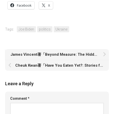
Facebook
X
Tags:
Joe Biden
politics
Ukraine
James Vincent著「Beyond Measure: The Hidden History of Measurement from Cubits to Quantum Constants」
Cheuk Kwan著「Have You Eaten Yet?: Stories from Chinese Restaurants Around the World」
Leave a Reply
Comment
*