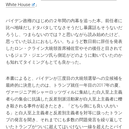
White House
」
バイデン政権のはじめの２年間の内幕を追った本。前任者に
比べ地味だしドタバタしてなさそうだし暴露話もそうないだ
ろうし、つまらないのでは？と思いながら読み始めたけど、
思っていた以上におもしろい。ちょうど数日前に辞任を発表
したロン・クライン大統領首席補佐官やその後任と目されて
いるジェフ・ジエンツ氏ら側近がどのように動いていたのか
も知れてタイミングもとても良かった。
本書によると、バイデンが三度目の大統領選挙への立候補を
最終的に決意したのは、トランプ就任一年目の2017年の夏、
ヴァージニア州シャーロッツヴィルに集結した白人至上主義
者らの集会に抗議した反差別派活動家が白人至上主義者に轢
き殺される事件が起きたとき。「どちら側にも良い人がい
る」と白人至上主義者と反差別主義者を対等に扱ったトラン
プの発言を聞き、それまでにも多数の問題発言を繰り返して
いたトランプがついに超えてはいけない一線を超えたとバイ