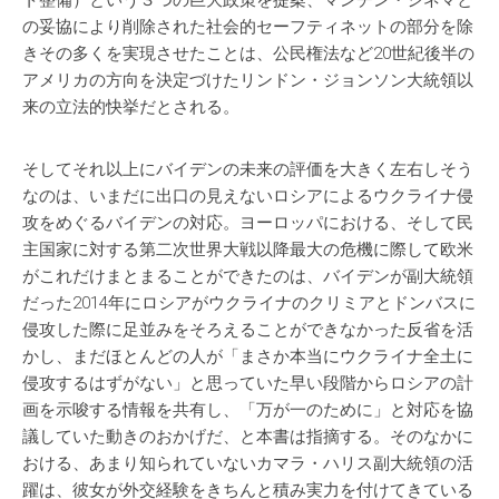
ト整備）という３つの巨大政策を提案、マンチン・シネマと
の妥協により削除された社会的セーフティネットの部分を除
きその多くを実現させたことは、公民権法など20世紀後半の
アメリカの方向を決定づけたリンドン・ジョンソン大統領以
来の立法的快挙だとされる。
そしてそれ以上にバイデンの未来の評価を大きく左右しそう
なのは、いまだに出口の見えないロシアによるウクライナ侵
攻をめぐるバイデンの対応。ヨーロッパにおける、そして民
主国家に対する第二次世界大戦以降最大の危機に際して欧米
がこれだけまとまることができたのは、バイデンが副大統領
だった2014年にロシアがウクライナのクリミアとドンバスに
侵攻した際に足並みをそろえることができなかった反省を活
かし、まだほとんどの人が「まさか本当にウクライナ全土に
侵攻するはずがない」と思っていた早い段階からロシアの計
画を示唆する情報を共有し、「万が一のために」と対応を協
議していた動きのおかげだ、と本書は指摘する。そのなかに
おける、あまり知られていないカマラ・ハリス副大統領の活
躍は、彼女が外交経験をきちんと積み実力を付けてきている