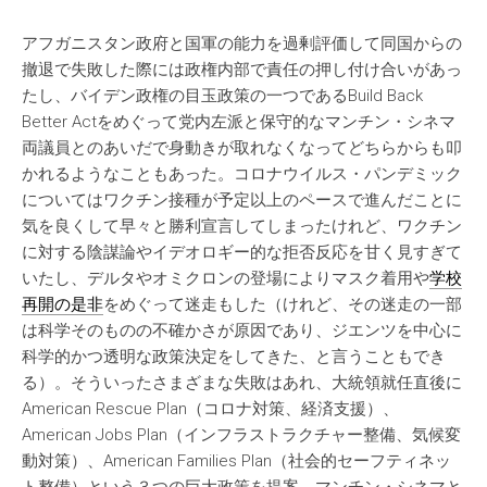
アフガニスタン政府と国軍の能力を過剰評価して同国からの
撤退で失敗した際には政権内部で責任の押し付け合いがあっ
たし、バイデン政権の目玉政策の一つであるBuild Back
Better Actをめぐって党内左派と保守的なマンチン・シネマ
両議員とのあいだで身動きが取れなくなってどちらからも叩
かれるようなこともあった。コロナウイルス・パンデミック
についてはワクチン接種が予定以上のペースで進んだことに
気を良くして早々と勝利宣言してしまったけれど、ワクチン
に対する陰謀論やイデオロギー的な拒否反応を甘く見すぎて
いたし、デルタやオミクロンの登場によりマスク着用や
学校
再開の是非
をめぐって迷走もした（けれど、その迷走の一部
は科学そのものの不確かさが原因であり、ジエンツを中心に
科学的かつ透明な政策決定をしてきた、と言うこともでき
る）。そういったさまざまな失敗はあれ、大統領就任直後に
American Rescue Plan（コロナ対策、経済支援）、
American Jobs Plan（インフラストラクチャー整備、気候変
動対策）、American Families Plan（社会的セーフティネッ