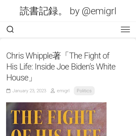
Skip
読書記録。 by @emigrl
to
content
Chris Whipple著「The Fight of
His Life: Inside Joe Biden’s White
House」
January 23, 2023
emigrl
Politics