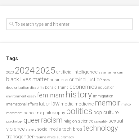
Tags
2024
2025
artificial intelligence
2023
asian american
black lives matter
criminal justice
business
data
economics
education
decolonization
Donald Trump
disability
history
feminism
environment
essay
immigration
memoir
law
labor
media
medicine
international affairs
metoo
politics
pop culture
philosophy
pandemic
movement
racism
queer
sexual
science
religion
psychology
sexuality
technology
violence
tech bros
social media
slavery
transgender
trauma
white supremacy