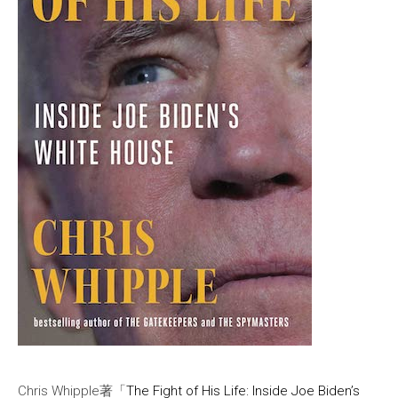
Chris Whipple著「
The Fight of His Life: Inside Joe Biden’s