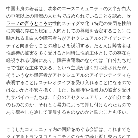
中国出身の著者は、欧米のエースコミュニティの大半が白人
の中流以上の階層の人たちで占められていることを認め、
セ
ラーノの言うところの
性的スティグマ化（特定の集団を性的
に異端な存在と規定し人間としての尊厳を否定すること）に
晒される非白人や障害者らがアセクシュアルのアイデンティ
ティと向き合うことの難しさを説明する。たとえば障害者は
性虐待の被害を多く受けると同時に性的主体としての存在を
軽視される傾向にあり、障害者運動のなかでは「自分たちだ
って性的な主体である」という主張が強く打ち出されたが、
そういうなか障害者がアセクシュアルのアイデンティティを
表明することはステレオタイプを受け入れることになるので
はないかと不安を抱く。また、性虐待や性暴力の被害を受け
たサバイバーたちは、自分のアセクシュアリティが自分本来
のものなのか、それとも暴力によって押し付けられたもので
あり癒やしを通して克服するものなのかと悩むことも多い。
こうしたコミュニティ内の困難をめぐる会話は、これまでも
クィア＆トランスコミュニティのなかで繰り返し交わされて