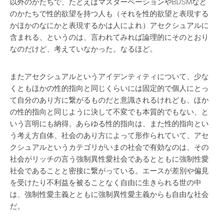
以外のかたちで、たとえばマスターベーションやBDSMなど
のかたちで性的欲望を持つ人も（それを性的欲望と表現する
かほかのなにかと表現するかは人によれ）アセクシュアルに
含まれる、というのは、言われてみれば論理的にそのとおり
なのだけど、考えていなかった。なるほど。
またアセクシュアルというアイデンティティについて、少な
くともほかの性的指向と同じくらいには固定的で個人にとっ
て自分のあり方に繋がるものだと意識されるけれども、ほか
の性的指向と同じように決して不変でも本質的でもない、と
いう言明にも納得。あらゆる性的指向は、また性的指向とい
う考え方自体、社会のあり方によって形作られていて、アセ
クシュアルというカテゴリがいまの社会で有効なのは、その
社会がリッチの言う強制異性愛社会であるとともに強制性愛
社会であることと密接に繋がっている。エースが差別や偏見
を受けたり不利益を被ることなく自由に生きられる世の中
は、強制性愛主義とともに強制異性愛主義からも自由な社会
だ。