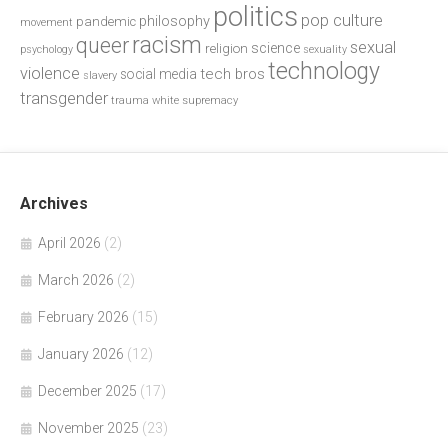
politics
pop culture
philosophy
pandemic
movement
racism
queer
sexual
science
religion
psychology
sexuality
technology
violence
tech bros
social media
slavery
transgender
trauma
white supremacy
Archives
April 2026
(2)
March 2026
(2)
February 2026
(15)
January 2026
(12)
December 2025
(17)
November 2025
(23)