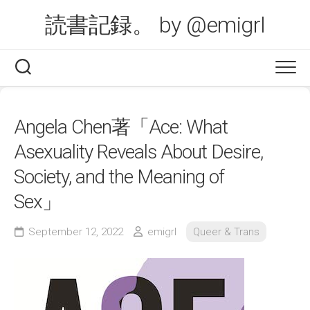
Skip
読書記録。 by @emigrl
to
content
Angela Chen著「Ace: What
Asexuality Reveals About Desire,
Society, and the Meaning of
Sex」
September 12, 2022
emigrl
Queer & Trans