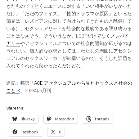
きたもので（とくにエースに対する「いい相手がいなかった
だけ」「ただのフェイズ」「性的トラウマが原因」といった
偏見は、レズビアンに対して向けられてきたものと酷似して
いる）、セクシュアリティが社会的な規範である限り終わる
ことはなさそう。そういうなか、LGBTだけでなく
ノンバイ
ナリー
やアセクシュアルについての社会的認知が広がるのは
うれしい。個人的な欲求としては、わたしの周囲にアセクシ
ュアルのセックスワーカーが結構いるので、そうした話題も
入れてくれたら良かったんだけどな。
追記：邦訳「
ACE アセクシュアルから見たセックスと社会の
こと
」2023年5月刊
Share this:
Bluesky
Mastodon
Threads
Facebook
X