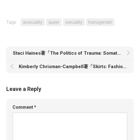
Tags:
asexuality
queer
sexuality
transgender
Staci Haines著「The Politics of Trauma: Somatics, Healing, and Social Justice」
Kimberly Chrisman-Campbell著「Skirts: Fashioning Modern Femininity in the Twentieth Century」
Leave a Reply
Comment
*