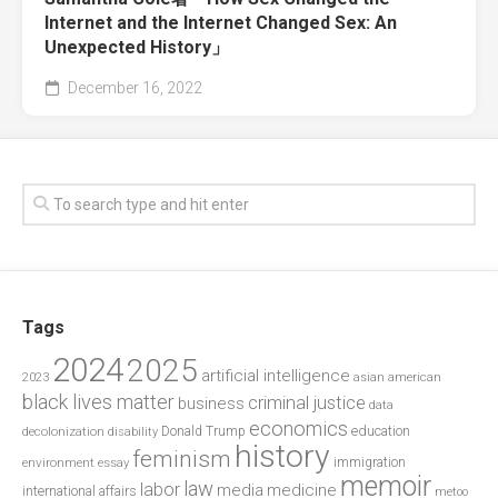
Internet and the Internet Changed Sex: An
Unexpected History」
December 16, 2022
Tags
2024
2025
artificial intelligence
2023
asian american
black lives matter
criminal justice
business
data
economics
education
decolonization
Donald Trump
disability
history
feminism
environment
essay
immigration
memoir
law
labor
media
medicine
international affairs
metoo