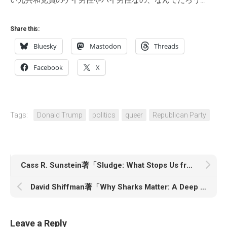
い元共和党員のゲイ男性やバイ男性なの、なんでだろう…
Share this:
Bluesky
Mastodon
Threads
Facebook
X
Tags:
Donald Trump
politics
queer
Republican Party
Cass R. Sunstein著「Sludge: What Stops Us from Getting Things Done and What to Do about It」
David Shiffman著「Why Sharks Matter: A Deep Dive with the World’s Most Misunderstood Predator」
Leave a Reply