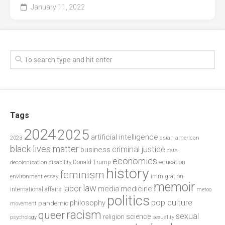
January 11, 2022
Tags
2024
2025
artificial intelligence
2023
asian american
black lives matter
criminal justice
business
data
economics
education
decolonization
Donald Trump
disability
history
feminism
environment
essay
immigration
memoir
law
labor
media
medicine
international affairs
metoo
politics
pop culture
philosophy
pandemic
movement
racism
queer
sexual
science
religion
psychology
sexuality