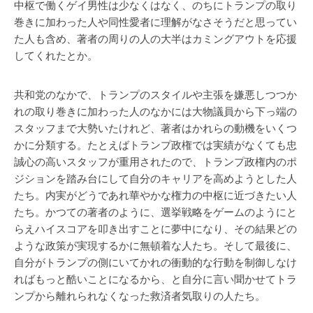
中枢で働くゲイ男性は少なくはなく、のちにトランプの取り
巻きに加わった人や同性愛者に理解がなさそうだと思ってい
た人も含め、著者の周りの人の大半はカミングアウトを応援
してくれたとか。
共和党のなかで、トランプのスタイルや主張を嫌悪しつつか
れの取り巻きに加わった人のなかには大物議員から下っ端の
スタッフまで大勢いたけれど、著者はかれらの動機をいくつ
かに分類する。たとえばトランプ政権では実績がなくても忠
誠心の高いスタッフが重用されたので、トランプ政権内のポ
ジションを踏み台にして自分のキャリアを高めようとした人
たち。内実がどうであれ華やかな権力の中枢に近づきたい人
たち。かつての著者のように、選挙戦略をゲームのようにと
らえハイスコアを叩き出すことに夢中になり、その結果どの
ような政策が実現するかに無頓着な人たち。そして最後に、
自分がトランプの側にいてかれの衝動的な行動を制御しなけ
ればもっと酷いことになるから、と自分に言い聞かせてトラ
ンプから離れられなくなった救済者気取りの人たち。