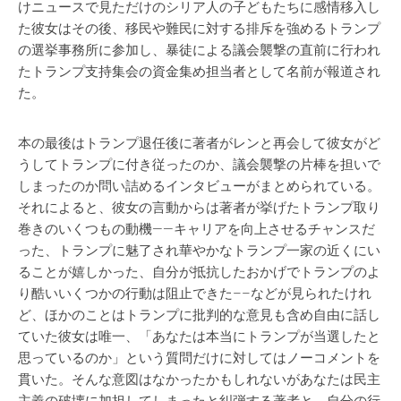
けニュースで見ただけのシリア人の子どもたちに感情移入し
た彼女はその後、移民や難民に対する排斥を強めるトランプ
の選挙事務所に参加し、暴徒による議会襲撃の直前に行われ
たトランプ支持集会の資金集め担当者として名前が報道され
た。
本の最後はトランプ退任後に著者がレンと再会して彼女がど
うしてトランプに付き従ったのか、議会襲撃の片棒を担いで
しまったのか問い詰めるインタビューがまとめられている。
それによると、彼女の言動からは著者が挙げたトランプ取り
巻きのいくつもの動機——キャリアを向上させるチャンスだ
った、トランプに魅了され華やかなトランプ一家の近くにい
ることが嬉しかった、自分が抵抗したおかげでトランプのよ
り酷いいくつかの行動は阻止できた––などが見られたけれ
ど、ほかのことはトランプに批判的な意見も含め自由に話し
ていた彼女は唯一、「あなたは本当にトランプが当選したと
思っているのか」という質問だけに対してはノーコメントを
貫いた。そんな意図はなかったかもしれないがあなたは民主