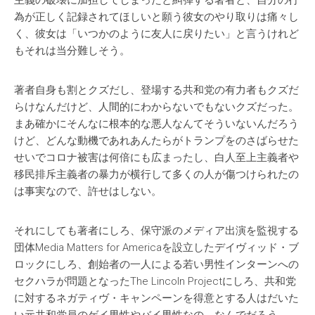
主義の破壊に加担してしまったと糾弾する著者と、自分の行
為が正しく記録されてほしいと願う彼女のやり取りは痛々し
く、彼女は「いつかのように友人に戻りたい」と言うけれど
もそれは当分難しそう。
著者自身も割とクズだし、登場する共和党の有力者もクズだ
らけなんだけど、人間的にわからないでもないクズだった。
まあ確かにそんなに根本的な悪人なんてそういないんだろう
けど、どんな動機であれあんたらがトランプをのさばらせた
せいでコロナ被害は何倍にも広まったし、白人至上主義者や
移民排斥主義者の暴力が横行して多くの人が傷つけられたの
は事実なので、許せはしない。
それにしても著者にしろ、保守派のメディア出演を監視する
団体Media Matters for Americaを設立したデイヴィッド・ブ
ロックにしろ、創始者の一人による若い男性インターンへの
セクハラが問題となったThe Lincoln Projectにしろ、共和党
に対するネガティヴ・キャンペーンを得意とする人はだいた