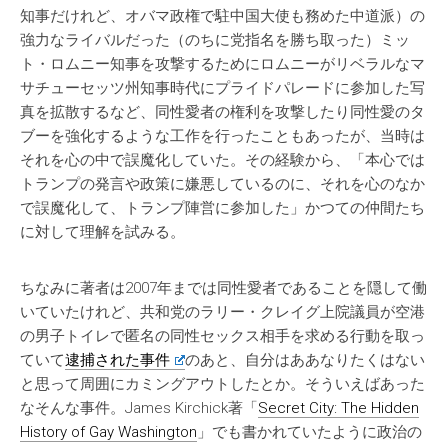
知事だけれど、オバマ政権で駐中国大使も務めた中道派）の
強力なライバルだった（のちに党指名を勝ち取った）ミッ
ト・ロムニー知事を攻撃するためにロムニーがリベラルなマ
サチューセッツ州知事時代にプライドパレードに参加した写
真を拡散するなど、同性愛者の権利を攻撃したり同性愛のタ
ブーを強化するような工作を行ったこともあったが、当時は
それを心の中で誤魔化していた。その経験から、「本心では
トランプの発言や政策に嫌悪しているのに、それを心のなか
で誤魔化して、トランプ陣営に参加した」かつての仲間たち
に対して理解を試みる。
ちなみに著者は2007年までは同性愛者であることを隠して働
いていたけれど、共和党のラリー・クレイグ上院議員が空港
の男子トイレで匿名の同性セックス相手を求める行動を取っ
ていて
逮捕された事件
のあと、自分はああなりたくはない
と思って周囲にカミングアウトしたとか。そういえばあった
なそんな事件。James Kirchick著「
Secret City: The Hidden
History of Gay Washington
」でも書かれていたように政治の