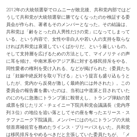
2012年の大統領選挙でロムニーが敗北後、共和党内部ではど
うして共和党が大統領選挙に勝てなくなったのか検証する委
員会が作られ、著者もそのメンバーとなった。その結論は、
共和党は「齢をとった白人男性だけの党」になってしまって
いる、という内容で、女性や非白人や若い人の支持を取らな
ければ共和党は衰退していくばかりだ、という厳しいもの。
そして支持層を広げるための方法として、マイノリティの声
に耳を傾け、中南米系やアジア系に対する移民排斥をやる、
同性愛者の権利を受け入れる、などが掲げられた（委員たち
は「妊娠中絶反対を取り下げる」という提言も盛り込もうと
したが、党内から反発が激しく最終的には外された）。この
委員会の報告書を書いたのは、当初は中道派と目されていた
のにのちに急激にトランプ派に鞍替えし、トランプ弾劾の賛
成票を投じたリズ・チェイニー下院共和党会議議長（党内序
列３位）の地位を追い落としてその座を奪ったエリース・ス
テファニーク下院議員。メンバーにはのちにトランプの大統
領首席補佐官を務めたラインス・プリーバスもいた。共和党
は移民排斥をやめるべきだと主張していた委員たちが、「メ