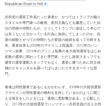
Republican Road to Hell
」
共和党の選挙工作員だった著者が、かつてはトランプの煽り
スタイルや専門家への敵視、差別主義などを嫌悪していた自
分の同僚や仲間たちが、どうしてトランプに追従して本心で
は良くないと分かっている行為に加担してしまったのか、自
身の経験とかつての仲間たちの変節の経緯を追って分析する
本。著者自身も2008年のマケイン上院議員、2012年のハン
ツマン知事、2016年のブッシュ知事の各大統領選挙をはじめ
多数の選挙に関わってきた専門家。ただし政策スタッフでも
通常の選挙運動スタッフでもなく、選挙に勝つために対立候
補のスキャンダルを調べてばらまいたりするダーティな部
門。
著者は同性愛者であるにもかかわらず、2008年の大統領選挙
でマケインが同性愛者の権利を支持しているかのように聞こ
える発言をしたときには「選挙に悪影響がある」と心配した
り、2012年の大統領選挙でハンツマン（共和党員の元ユタ州