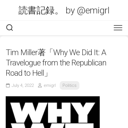
Skip
読書記録。 by @emigrl
to
content
Tim Miller著「Why We Did It: A
Travelogue from the Republican
Road to Hell」
July 4, 2022
emigrl
Politics