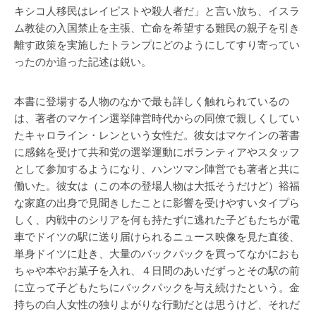
キシコ人移民はレイピストや殺人者だ」と言い放ち、イスラ
ム教徒の入国禁止を主張、亡命を希望する難民の親子を引き
離す政策を実施したトランプにどのようにしてすり寄ってい
ったのか追った記述は鋭い。
本書に登場する人物のなかで最も詳しく触れられているの
は、著者のマケイン選挙陣営時代からの同僚で親しくしてい
たキャロライン・レンという女性だ。彼女はマケインの著書
に感銘を受けて共和党の選挙運動にボランティアやスタッフ
として参加するようになり、ハンツマン陣営でも著者と共に
働いた。彼女は（この本の登場人物は大抵そうだけど）裕福
な家庭の出身で見聞きしたことに影響を受けやすいタイプら
しく、内戦中のシリアを何も持たずに逃れた子どもたちが電
車でドイツの駅に送り届けられるニュース映像を見た直後、
単身ドイツに赴き、大量のバックパックを買ってなかにおも
ちゃや本やお菓子を入れ、４日間のあいだずっとその駅の前
に立って子どもたちにバックパックを与え続けたという。金
持ちの白人女性の独りよがりな行動だとは思うけど、それだ