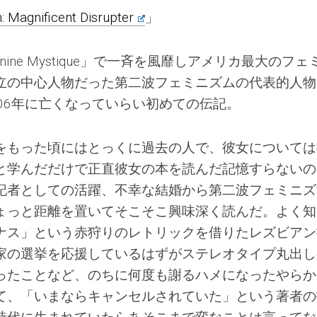
: Magnificent Disrupter
」
minine Mystique」で一斉を風靡しアメリカ最大のフェ
立の中心人物だった第二波フェミニズムの代表的人物
06年に亡くなっていらい初めての伝記。
をもった頃にはとっくに過去の人で、彼女については
と学んだだけで正直彼女の本を読んだ記憶すらないの
記者としての活躍、不幸な結婚から第二波フェミニズ
ょっと距離を置いてそこそこ興味深く読んだ。よく知
ナス」という赤狩りのレトリックを借りたレズビアン
家の選挙を応援しているはずがステレオタイプ丸出し
ったことなど、のちに何度も謝るハメになったやらか
て、「いまならキャンセルされていた」という著者の