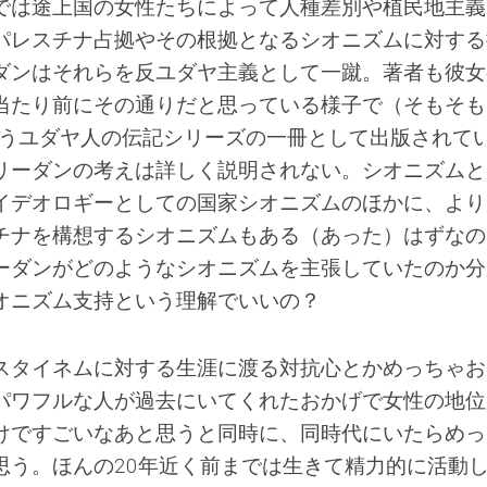
では途上国の女性たちによって人種差別や植民地主義
パレスチナ占拠やその根拠となるシオニズムに対する
ダンはそれらを反ユダヤ主義として一蹴。著者も彼女
当たり前にその通りだと思っている様子で（そもそも
うユダヤ人の伝記シリーズの一冊として出版されて
リーダンの考えは詳しく説明されない。シオニズムと
イデオロギーとしての国家シオニズムのほかに、より
チナを構想するシオニズムもある（あった）はずなの
ーダンがどのようなシオニズムを主張していたのか分
オニズム支持という理解でいいの？
スタイネムに対する生涯に渡る対抗心とかめっちゃお
パワフルな人が過去にいてくれたおかげで女性の地位
けですごいなあと思うと同時に、同時代にいたらめっ
思う。ほんの20年近く前までは生きて精力的に活動