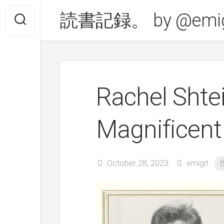
Skip
読書記録。 by @emig
to
content
Rachel Shte
Magnificent
October 28, 2023
emigrl
B