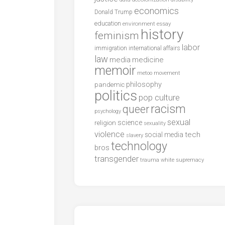
economics
Donald Trump
education
environment
essay
history
feminism
labor
international affairs
immigration
law
media
medicine
memoir
metoo
movement
philosophy
pandemic
politics
pop culture
racism
queer
psychology
sexual
science
religion
sexuality
violence
tech
social media
slavery
technology
bros
transgender
trauma
white supremacy