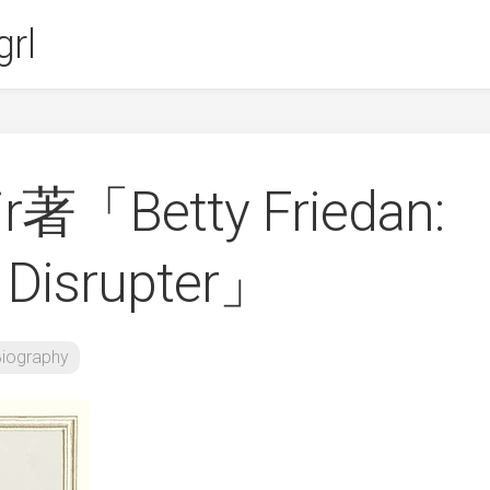
rl
ir著「Betty Friedan:
 Disrupter」
iography