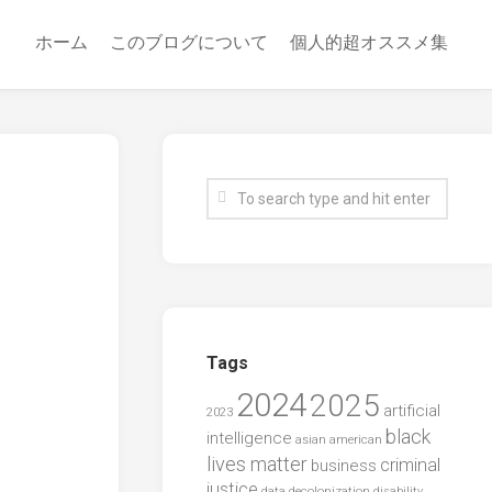
ホーム
このブログについて
個人的超オススメ集
Tags
2024
2025
artificial
2023
black
intelligence
asian american
lives matter
criminal
business
justice
data
decolonization
disability