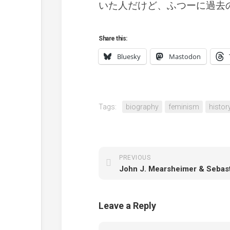
いた人だけど、ふつーに過去
Share this:
Bluesky
Mastodon
Tags:
biography
feminism
histor
PREVIOUS
Leave a Reply