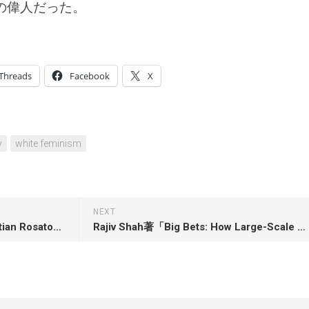
の偉人だった。
Threads
Facebook
X
y
white feminism
NEXT
John J. Mearsheimer & Sebastian Rosato著「How States Think: The Rationality of Foreign Policy」
Rajiv Shah著「Big Bets: How Large-Scale Change Really Happens」