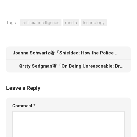
Tags:
artificial intelligence
media
technology
Joanna Schwartz著「Shielded: How the Police Became Untouchable」
Kirsty Sedgman著「On Being Unreasonable: Breaking the Rules and Making Things Better」
Leave a Reply
Comment
*