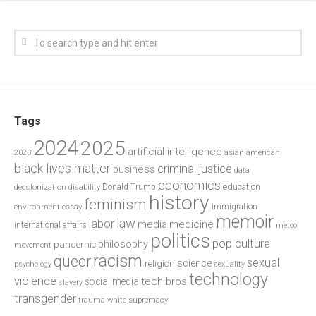
Tags
2024
2025
artificial intelligence
2023
asian american
black lives matter
criminal justice
business
data
economics
education
decolonization
Donald Trump
disability
history
feminism
environment
essay
immigration
memoir
law
labor
media
medicine
international affairs
metoo
politics
pop culture
philosophy
pandemic
movement
racism
queer
sexual
science
religion
psychology
sexuality
technology
violence
tech bros
social media
slavery
transgender
trauma
white supremacy