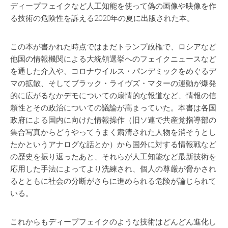
ディープフェイクなど人工知能を使って偽の画像や映像を作
る技術の危険性を訴える2020年の夏に出版された本。
この本が書かれた時点ではまだトランプ政権で、ロシアなど
他国の情報機関による大統領選挙へのフェイクニュースなど
を通した介入や、コロナウイルス・パンデミックをめぐるデ
マの拡散、そしてブラック・ライヴズ・マターの運動が爆発
的に広がるなかデモについての扇情的な報道など、情報の信
頼性とその政治についての議論が高まっていた。本書は各国
政府による国内に向けた情報操作（旧ソ連で共産党指導部の
集合写真からどうやってうまく粛清された人物を消そうとし
たかというアナログな話とか）から国外に対する情報戦など
の歴史を振り返ったあと、それらが人工知能など最新技術を
応用した手法によってより洗練され、個人の尊厳が脅かされ
るとともに社会の分断がさらに進められる危険が論じられて
いる。
これからもディープフェイクのような技術はどんどん進化し