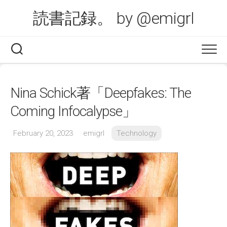
Skip
読書記録。 by @emigrl
to
content
Nina Schick著「Deepfakes: The
Coming Infocalypse」
February 20, 2023
emigrl
Technology