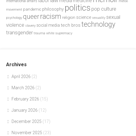
law
labor
media
medicine
international affairs
metoo
politics
pop culture
philosophy
pandemic
movement
racism
queer
sexual
science
religion
psychology
sexuality
technology
violence
tech bros
social media
slavery
transgender
trauma
white supremacy
Archives
April 2026
(2)
March 2026
(2)
February 2026
(15)
January 2026
(12)
December 2025
(17)
November 2025
(23)