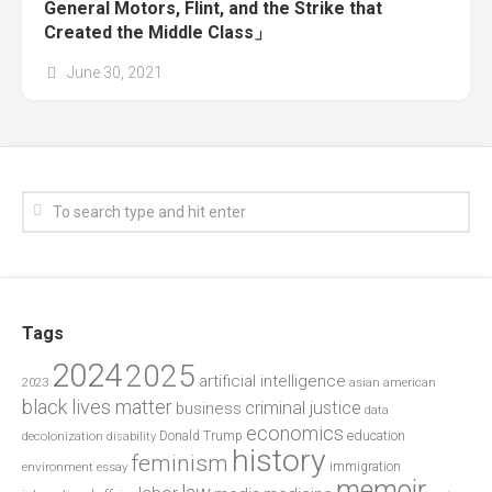
General Motors, Flint, and the Strike that
Created the Middle Class」
June 30, 2021
Tags
2024
2025
artificial intelligence
2023
asian american
black lives matter
criminal justice
business
data
economics
education
decolonization
Donald Trump
disability
history
feminism
environment
essay
immigration
memoir