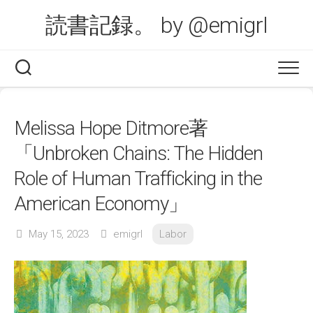
Skip
読書記録。 by @emigrl
to
content
Melissa Hope Ditmore著
「Unbroken Chains: The Hidden
Role of Human Trafficking in the
American Economy」
May 15, 2023
emigrl
Labor