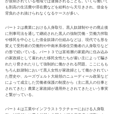
が規制されている地域では逮捕されることも。いくら働いて
も割高の生活費や滞在費などを給料から天引きされ、借金を
背負わされ抜けられなくなるケースが多い。
パート２は農業における人身取引。黒人奴隷制やその廃止後
に刑事司法を通して継続された黒人の強制労働・労働力搾取
や移民を中心とした借金奴隷の仕組みなどは、現代でも形を
変えて受刑者の労働刑や中南米系移住労働者の人身取引など
の形で続いている。パート３では富裕層の家庭内に住み込み
の家政婦として雇われた移民女性たちが雇い主によって騙さ
れたり脅されたりして強制的に働かされる問題。ここにもも
ちろん奴隷制において黒人女性が家政婦として働かされてい
た歴史や、ルーズヴェルト大統領のニューディール政策など
によって成立した労働者保護の制度から（主に黒人の仕事と
されてきた）農業と家政婦が適用外とされてきたという事実
と繋がっている。
パート４は工業やインフラストラクチャーにおける人身取