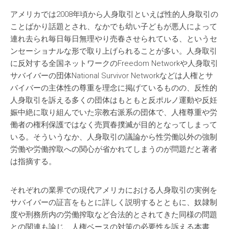
アメリカでは2008年頃から人身取引といえば性的人身取引の
ことばかり話題とされ、なかでも幼い子どもが悪人によって
連れ去られ毎日毎日無理やり売春させられている、というセ
ンセーショナルな形で取り上げられることが多い。人身取引
に反対する全国ネットワークのFreedom Networkや人身取引
サバイバーの団体National Survivor Networkなどは人権とサ
バイバーの主体性の尊重を理念に掲げているものの、反性的
人身取引を訴える多くの団体はもともと反ポルノ運動や反妊
娠中絶に取り組んでいた宗教右派系の団体で、人権尊重や労
働者の権利保護ではなく売買春撲滅が目的となってしまって
いる。そういうなか、人身取引の議論から性労働以外の強制
労働や労働搾取への関心が省かれてしまうのが問題だと著者
は指摘する。
それぞれの業界での現代アメリカにおける人身取引の実例を
サバイバーの証言をもとに詳しく説明するとともに、奴隷制
度や刑務所内の労働搾取など合法的とされてきた同様の問題
との関連も論じ、人権ベースの対策の必要性を訴える本書