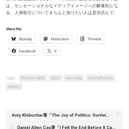
は、センセーショナルなメディアイメージへの解毒剤とな
る。人身取引についてきちんと知りたい人は是非読んで。
Share this:
Bluesky
Mastodon
Threads
Facebook
X
Tags:
human rights
labor
sex trade
sex trafficking
slavery
Amy Klobuchar著「The Joy of Politics: Surviving Cancer, a Campaign, a Pandemic, an Insurrection, and Life’s Other Unexpected Curveballs」
Daniel Allen Cox著「I Felt the End Before It Came: Memoirs of a Queer Ex-Jehovah’s Witness」