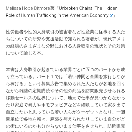
Melissa Hope Ditmore著「
Unbroken Chains: The Hidden
Role of Human Trafficking in the American Economy
」
性労働者や性的人身取引の被害者など性産業に従事する人た
ちについての研究や支援活動で知られる著者が、現代アメリ
カ経済のさまざまな分野における人身取引の現状とその対策
について論じる本。
本書は人身取引が起きている業界ごとに五つのパートから成
り立っている。パート１では「若い仲間と全国を旅行しなが
ら稼げる」という募集広告で集められた人たちが各地を回り
ながら雑誌の定期購読やその他の商品を訪問販売させられる
移動セールスの世界について。地元で仕事が見つからなかっ
たり家庭で暴力やホモフォビアなどを経験していて家を出て
自立したいと思っている若い人らがターゲットとなり、一週
間単位で各地を転々。麻薬を与えられたりしていま自分がど
の街にいるのかも分からないまま仕事をさせられ、訪問販売