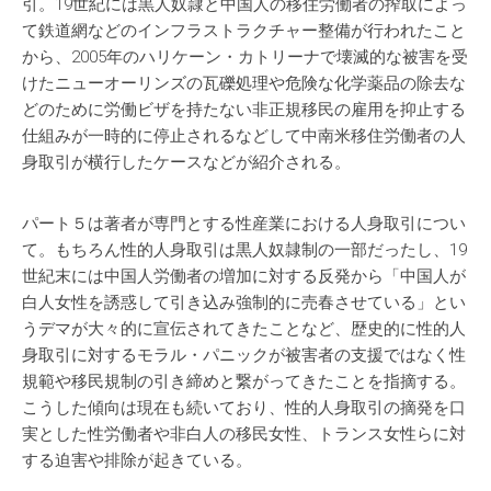
引。19世紀には黒人奴隷と中国人の移住労働者の搾取によっ
て鉄道網などのインフラストラクチャー整備が行われたこと
から、2005年のハリケーン・カトリーナで壊滅的な被害を受
けたニューオーリンズの瓦礫処理や危険な化学薬品の除去な
どのために労働ビザを持たない非正規移民の雇用を抑止する
仕組みが一時的に停止されるなどして中南米移住労働者の人
身取引が横行したケースなどが紹介される。
パート５は著者が専門とする性産業における人身取引につい
て。もちろん性的人身取引は黒人奴隷制の一部だったし、19
世紀末には中国人労働者の増加に対する反発から「中国人が
白人女性を誘惑して引き込み強制的に売春させている」とい
うデマが大々的に宣伝されてきたことなど、歴史的に性的人
身取引に対するモラル・パニックが被害者の支援ではなく性
規範や移民規制の引き締めと繋がってきたことを指摘する。
こうした傾向は現在も続いており、性的人身取引の摘発を口
実とした性労働者や非白人の移民女性、トランス女性らに対
する迫害や排除が起きている。