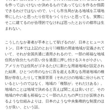
を作ってはいけないか決めるものであってなにを作るか指図
できるわけではないので、いくら市当局がある地域を工場地
帯にしたいと思ったり住宅をつくりたいと思っても、実際に
そこに建てるのが合理的でなければ思ったとおりの都市は生
まれない。
こうしたなか著者が手本として挙げるのが、日本とヒュース
トン。日本では上記のとおり13種類の用途地域が定義されて
いて、それが全国共通に適用されるので、一部の裕福な地域
住民が自分たちの言い分を過度に押し付けるスキが小さい。
アメリカでは住民がゴネるたびに新たな用途地域が設定され
た結果、ひとつの市のなかに百を超える異なる用途地域の種
類が存在したりして無茶苦茶（それだけの地域に分けられて
いるというのではなく、地域の「種類が」それだけある）。
地域のことは地域で決めると言えば聞こえは良いけど、その
地域の中の最も裕福なごく一部の人たちの声だけが反映され
るような仕組みよりは、日本のような中央集権的な制度のほ
うが良い、という話。