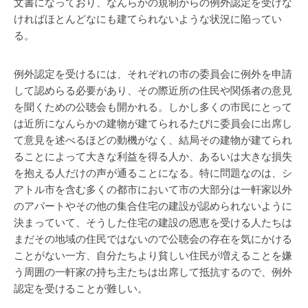
文書になっており、なんらかの規制からの例外認定を受けな
ければほとんどなにも建てられないような状況に陥ってい
る。
例外認定を受けるには、それぞれの市の委員会に例外を申請
して認めらる必要があり、その際近所の住民や関係者の意見
を聞くための公聴会も開かれる。しかし多くの市民にとって
は近所になんらかの建物が建てられるたびに委員会に出席し
て意見を述べるほどの動機がなく、結局その建物が建てられ
ることによって大きな利益を得る人か、あるいは大きな損失
を抱える人だけの声が通ることになる。特に問題なのは、シ
アトル市を含む多くの都市において市の大部分は一軒家以外
のアパートやその他の集合住宅の建設が認められないように
決まっていて、そうした住宅の建設の恩恵を受ける人たちは
まだその地域の住民ではないので公聴会の存在を気にかける
ことがない一方、自分たちより貧しい住民が増えることを嫌
う周囲の一軒家の持ち主たちは出席して抵抗するので、例外
認定を受けることが難しい。