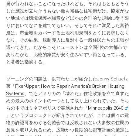
発が行われないことになったけれども、それはもともとそう
した施設が立ちそうもない最も裕福な住宅街だけ。協定がな
い地域では環境保護や騒音などほかの合理的な規制に従う限
りにおいてなにを建ててもいい。そしてそれに満足した富裕
層は、市全域をカバーする土地利用規制をとくに要求しなく
なり、その結果、規制導入に反対する一般住民たちの主張が
通ってきた。だからこそヒューストンは全国4位の大都市で
ありながら、比較的家賃が安く住みやすい街となっている、
と著者は指摘する。
ゾーニングの問題は、以前わたしが紹介したJenny Schuetz
著「
Fixer-Upper: How to Repair America’s Broken Housing
Systems
」でもアメリカの「壊れた」住宅政策を立て直すた
めの最大のポイントの一つとして取り上げられていた。そち
らの本ではミネアポリスで実施された「
Minneapolis 2040
」というプロジェクトが紹介されていたが、これは個々の建
物の許認可をめぐる公聴会では反映されない大多数の住民の
意見を取り入れるため、広範かつ長期的な都市計画の策定に