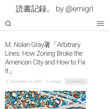
Skip
読書記録。 by @emigrl
to
content
M. Nolan Gray著「Arbitrary
Lines: How Zoning Broke the
American City and How to Fix
It」
December 16, 2022
emigrl
Economics