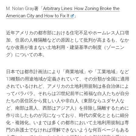
M. Nolan Gray著「
Arbitrary Lines: How Zoning Broke the
American City and How to Fix It
」
近年アメリカの都市部における住宅不足やホームレス人口増
加、住居の人種隔離などの原因として批判が高まるも、なか
なか改善が進まない土地利用・建築基準の制度（ゾーニン
グ）についての本。
日本では都市計画法により「商業地域」や「工業地域」など
13種類の用途地域が定義されていて、その分類が全国に適用
されているけれど、アメリカの土地利用規制は各自治体によ
ってバラバラ。それらは20世紀前半に裕福な白人たちが自分
たちの居住区から貧しい人や非白人（東部ならユダヤ人な
ど、南部は黒人、西部はアジア人）を排除し隔離するために
作り出したものが元になっており、時代の変化とともに細分
化・複雑化。いまでは多くの都市において土地利用規制は専
門の弁護士でなければ理解できないような何百ページもある