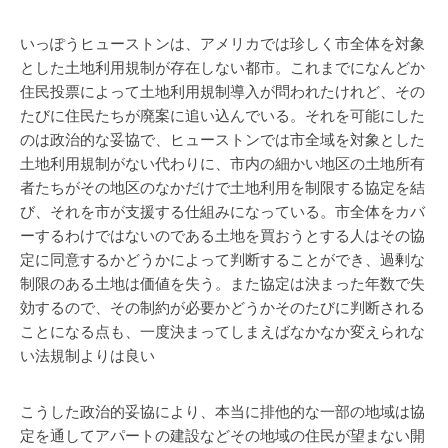
いっぽうヒューストンは、アメリカでは珍しく市全体を対象
とした土地利用規制が存在しない都市。これまでになんどか
住民投票によって土地利用規制導入が問われたけれど、その
たびに住民たちが廃案に追い込んでいる。それを可能にした
のは政治的な妥協で、ヒューストンでは市全域を対象とした
土地利用規制がない代わりに、市内の細かい地区の土地所有
者たちがその地区のなかだけで土地利用を制限する協定を結
び、それを市が支援する仕組みになっている。市全体をカバ
ーするわけではないのである土地を買おうとする人はその協
定に同意するかどうかによって判断することができ、過剰な
制限のある土地は価値を失う。また協定は決まった年数で失
効するので、その制約が必要かどうかそのたびに判断される
ことになる点も、一度決まってしまえばなかなか変えられな
い法規制よりは良い
こうした政治的妥協により、本当に排他的な一部の地域は協
定を通してアパートの建設などその地域の住民が望まない開