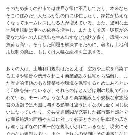
そのため多くの都市では住居が常に不足しており、本来なら
そこに住みたい人たちが別の街に移住したり、家賃が払えな
くなってホームレスになる人が増えている。また、過剰な土
地利用規制は車への依存を増やし、またより冷房・暖房が必
要な地域への人口流出を生み出すなど無駄が多く、環境への
負荷も高い。そうした問題を解決するために、著者は土地利
用規制の廃止、もしくは大幅な緩和を主張する。
多くの人は、土地利用規制はたとえば、空気や土壌を汚染す
る工場や騒音や渋滞を起こす商業施設を住宅から隔離し、ま
た歴史的価値のある建築物や環境を保護するためにあるとい
う印象を持っているが、それらのほとんどは別の規制で行わ
れている。モールのような大きな商業施設と小規模な家族経
営の店舗では周囲に与える影響は違うはずなのに全く同じ扱
いになっていたり、公共交通機関が充実した都市部と郊外で
は商業施設の面積や人口に対して必要とされる駐車場の広さ
は違うはずなのに画一的な規制がされているなど、現実にそ
ぐわない規制も多い。また、それらの規制はその地域になに