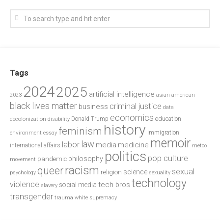
Tags
2024
2025
artificial intelligence
2023
asian american
black lives matter
criminal justice
business
data
economics
education
decolonization
Donald Trump
disability
history
feminism
environment
essay
immigration
memoir
law
labor
media
medicine
international affairs
metoo
politics
pop culture
philosophy
pandemic
movement
racism
queer
sexual
science
religion
psychology
sexuality
technology
violence
tech bros
social media
slavery
transgender
trauma
white supremacy