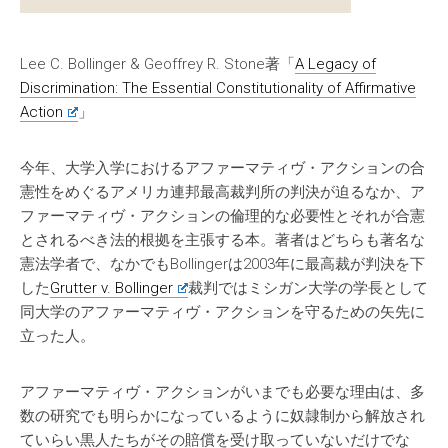
Lee C. Bollinger & Geoffrey R. Stone著「
A Legacy of
Discrimination: The Essential Constitutionality of Affirmative
Action
」
今年、大学入学におけるアファーマティヴ・アクションの合
憲性をめぐるアメリカ連邦最高裁判所の判決が迫るなか、ア
ファーマティヴ・アクションの倫理的な必要性とそれが合憲
とされるべき法的根拠を主張する本。著者はどちらも著名な
憲法学者で、なかでもBollingerは2003年に最高裁が判決を下
した
Grutter v. Bollinger
裁判ではミシガン大学の学長として
同大学のアファーマティヴ・アクションを守るための矢先に
立った人。
アファーマティヴ・アクションがいまでも必要な理由は、多
数の研究でも明らかになっているように奴隷制から解放され
ていらい黒人たちがその賠償を受け取っていないだけでな