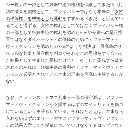
シー権」の一部として妊娠中絶の権利を保護してきたRoe判
決の破棄を契機として、プライバシーではなく本来の
「女性
の平等権」を根拠とした運動
をすすめるべきだ、と訴えてい
ることと通ずる。女性の権利としてではなくプライバシー権
の一部として妊娠中絶の権利を認めたRoeや差別への是正措
置ではなくダイバーシティの価値のためにアファーマティ
ヴ・アクションを認めたBakkeのような判決は、最高裁のリ
ベラルな判事と保守的な判事がそれぞれの思想をすり合わせ
た結果として生まれた妥協だけれど、そうした妥協すら破棄
されるのあれば、妊娠中絶の権利やアファーマティヴ・アク
ションが必要とされている本来の理由を声高に主張するしか
ない。
なお、クレランス・トマス判事ら一部の保守派は、アファー
マティヴ・アクションが支援するはずのマイノリティを傷つ
けているという主張もしている。それはたとえば、本来なら
入れないはずのエリート大学にアファーマティヴ・アクショ
ンの結果入学しても授業についていけなくてドロップアウト