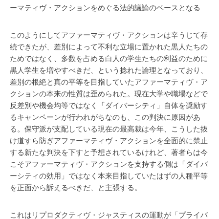
ーマティヴ・アクションをめぐる法的議論のベースとなる
このようにしてアファーマティヴ・アクションは辛うじて存
続できたが、差別によって不利な立場に置かれた黒人たちの
ためではなく、多数を占める白人の学生たちの利益のために
黒人学生を増やすべきだ、という捻れた論理となっており、
差別の根絶と真の平等を目指していたアファーマティヴ・ア
クションの本来の性質は歪められた。現在大学や職場などで
反差別や機会均等ではなく「ダイバーシティ」自体を奨励す
るキャンペーンが行われがちなのも、この判決に原因があ
る。保守派が支配している現在の最高裁は今年、こうした抜
け道すら防ぎアファーマティヴ・アクションを全面的に禁止
する新たな判決を下すと予想されているけれど、著者らは今
こそアファーマティヴ・アクションを支持する側は「ダイバ
ーシティの効用」ではなく本来目指していたはずの人種平等
を正面から訴えるべきだ、と主張する。
これはリプロダクティヴ・ジャスティスの運動が「プライバ