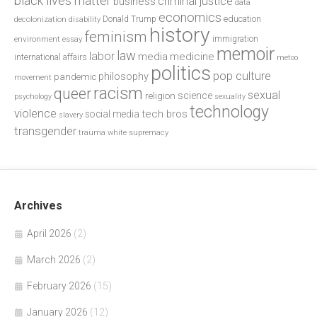
black lives matter
criminal justice
business
data
economics
education
decolonization
Donald Trump
disability
history
feminism
environment
essay
immigration
memoir
law
labor
media
medicine
international affairs
metoo
politics
pop culture
philosophy
pandemic
movement
racism
queer
sexual
science
religion
psychology
sexuality
technology
violence
tech bros
social media
slavery
transgender
trauma
white supremacy
Archives
April 2026
(2)
March 2026
(2)
February 2026
(15)
January 2026
(12)