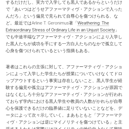
するだけだし、実力で入学しても黒人であるからというだけ
で「あいつはどうせアファーマティヴ・アクションで入った
んだろ」という偏見で見られて自尊心を傷つけられる、な
ど。最近ではArline T. Geronimus著「
Weathering: The
Extraordinary Stress of Ordinary Life in an Unjust Society
」
でも中途半端なアファーマティヴ・アクションにより入学し
た黒人たちが成功を手にする一方白人たちのなかで孤立して
心身を傷つけられているという指摘もある。
著者はこれらの主張に対して、アファーマティヴ・アクショ
ンによって入学した学生たちが授業についていけなくてドロ
ップアウトするという事実は存在しないこと、黒人学生が経
験する偏見や孤立はアファーマティヴ・アクションが原因で
はなくむしろ十分なアファーマティヴ・アクションが行われ
ておらず学内における黒人学生や教員の人数がかれらが自尊
心を保護できるだけの臨界値に足りていないことなどを、デ
ータによって次々示していく。まあもともと「アファーマテ
ィヴ・アクションは逆にマイノリティを傷つけている」と主