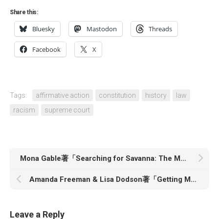
Share this:
Bluesky
Mastodon
Threads
Facebook
X
Tags:
affirmative action
constitution
history
law
racism
supreme court
Mona Gable著「Searching for Savanna: The Murder of One Native American Woman and the Violence Against the Many」
Amanda Freeman & Lisa Dodson著「Getting Me Cheap: How Low-Wage Work Traps Women and Girls in Poverty」
Leave a Reply