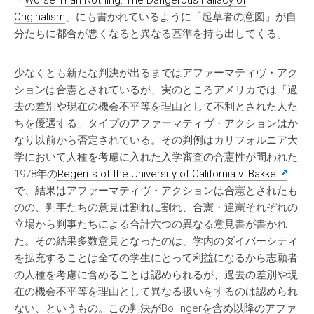
「
Worse Than Nothing: The Dangerous Fallacy of
Originalism
」にも書かれているように「起草者の意図」が自
分たちに都合が悪くなると異なる基準を持ち出してくる。
少なくとも新たな判決が出るまではアファーマティヴ・アク
ションは合憲とされているが、実のところアメリカでは「過
去の差別や現在の機会不平等を理由として不利とされた人た
ちを優遇する」タイプのアファーマティヴ・アクションはか
なり以前から否定されている。その判例はカリフォルニア大
学において人種を考慮に入れた入学審査の合憲性が問われた
1978年の
Regents of the University of California v. Bakke
で、結果はアファーマティヴ・アクションは合憲とされたも
のの、判事たちの意見は割れに割れ、合憲・違憲それぞれの
立場から判事たちによる合計六つの異なる意見書が書かれ
た。その結果多数意見となったのは、学内のダイバーシティ
を拡充することは全ての学生にとって利益になるから志願者
の人種を考慮に含めることは認められるが、過去の差別や現
在の機会不平等を理由として異なる扱いをするのは認められ
ない、というもの。この判決がBollingerを含め以降のアファ