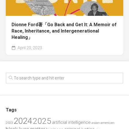
Dionne Ford著「Go Back and Get It: A Memoir of
Race, Inheritance, and Intergenerational
Healing」
April 20, 2023
Tags
2024
2025
artificial intelligence
2023
asian american