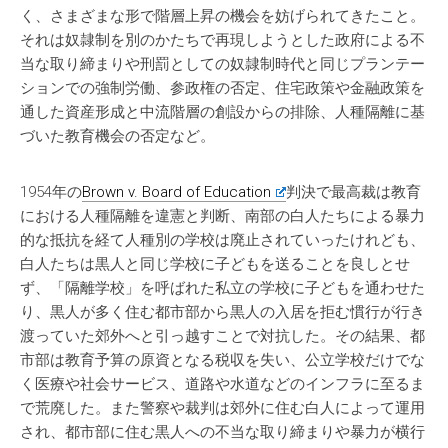
く、さまざまな形で階層上昇の機会を妨げられてきたこと。
それは奴隷制を別のかたちで再現しようとした政府による不
当な取り締まりや刑罰としての奴隷制時代と同じプランテー
ションでの強制労働、参政権の否定、住宅政策や金融政策を
通した資産形成と中流階層の創設からの排除、人種隔離に基
づいた教育機会の否定など。
1954年の
Brown v. Board of Education
判決で最高裁は教育
における人種隔離を違憲と判断、南部の白人たちによる暴力
的な抵抗を経て人種別の学校は廃止されていったけれども、
白人たちは黒人と同じ学校に子どもを送ることを良しとせ
ず、「隔離学校」を呼ばれた私立の学校に子どもを通わせた
り、黒人が多く住む都市部から黒人の入居を拒む慣行が行き
渡っていた郊外へと引っ越すことで対抗した。その結果、都
市部は教育予算の原資となる税収を失い、公立学校だけでな
く医療や社会サービス、道路や水道などのインフラに至るま
で荒廃した。また警察や裁判は郊外に住む白人によって運用
され、都市部に住む黒人への不当な取り締まりや暴力が横行