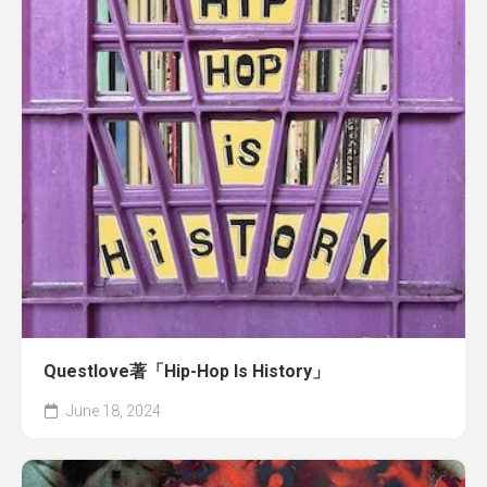
Questlove著「Hip-Hop Is History」
June 18, 2024