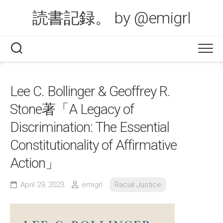
Skip
読書記録。 by @emigrl
to
content
Lee C. Bollinger & Geoffrey R.
Stone著「A Legacy of
Discrimination: The Essential
Constitutionality of Affirmative
Action」
April 29, 2023
emigrl
Racial Justice