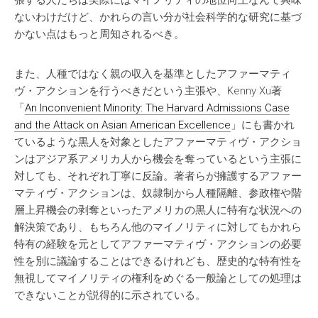
張する人たちは実際にはマイノリティの地位向上なんて興味
ないわけだけど、かれらの言い分が社会科学的な研究に基づ
かない点はもっと周知されるべき。
また、人種ではなく親の収入を基準としたアファーマティ
ヴ・アクションを行うべきだという主張や、Kenny Xu著
「
An Inconvenient Minority: The Harvard Admissions Case
and the Attack on Asian American Excellence
」にも書かれ
ているような黒人を対象としたアファーマティヴ・アクショ
ンはアジア系アメリカ人から機会を奪っているという主張に
対しても、それぞれ丁寧に反論。著者らが擁護するアファー
マティヴ・アクションは、奴隷制から人種隔離、参政権や階
層上昇機会の剥奪といったアメリカの黒人に特有な状況への
解決策であり、もちろん他のマイノリティに対してもかれら
特有の経験を元としてアファーマティヴ・アクションの必要
性を別に議論することはできるけれども、歴史的な特有性を
無視してマイノリティの権利をめぐる一般論としての処理は
できないことが説得的に示されている。