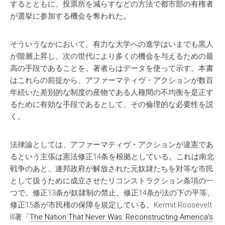
するとともに、投票所を減らすなどの方法で都市部の有権者
が選挙に参加する機会を奪われた。
そういうなかにおいて、有力な大学への進学はいまでも黒人
が階層上昇し、次の世代により多くの機会を与えるための最
高の手段であることを、著者らはデータを使って示す。本書
はこれらの前提から、アファーマティヴ・アクションが数百
年続いた差別的な制度の産物である人種間の不均衡を是正す
るために有効な手段であるとして、その倫理的な必要性を説
く。
法律論としては、アファーマティヴ・アクションが違憲であ
るという主張は憲法修正14条を根拠としている。これは南北
戦争のあと、連邦政府が解放された元奴隷たちを対等な市民
として扱うために成立させたリコンストラクション条項の一
つで、修正13条が奴隷制の禁止、修正14条が法の下の平等、
修正15条が市民権の保障を規定している。Kermit Roosevelt
III著「
The Nation That Never Was: Reconstructing America’s