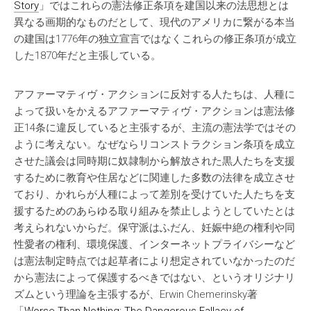
Story
」ではこれらの憲法修正条項を建国以来の法思想とは
異なる画期的なものだとして、現代のアメリカに繋がる本当
の建国は1776年の独立宣言ではなくこれらの修正条項が成立
した1870年だと主張している。
アファーマティヴ・アクションに反対する人たちは、人種に
よって扱いをかえるアファーマティヴ・アクションは憲法修
正14条に違反していると主張するが、主流の憲法学ではその
ように考えない。なぜならリコンストラクション条項を成立
させた議会は同時期に奴隷制から解放された黒人たちを支援
するために教育や住居などに関連した多数の法律を成立させ
ており、かれらが人種によって差別を受けていた人たちを支
援するためのあらゆる取り組みを禁止しようとしていたとは
考えられないからだ。保守派はふだん、妊娠中絶の権利や同
性愛者の権利、環境保護、インターネットプライバシーなど
は憲法制定時点では起草者により想定されていなかったのだ
から憲法によって保護するべきではない、というオリジナリ
ズムという理論を主張するが、Erwin Chemerinsky著