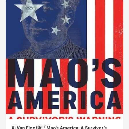
Xi Van Fleet著「Mao’s America: A Survivor’s