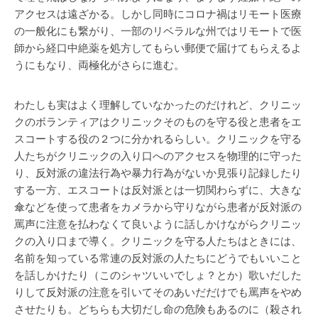
アクセスは遠ざかる。しかし同時にコロナ禍はリモート医療
の一般化にも繋がり、一部のリベラルな州ではリモートで医
師から経口中絶薬を処方してもらい郵便で届けてもらえるよ
うにもなり、両極化がさらに進む。
わたしも実はよく理解していなかったのだけれど、クリニッ
クのボランティアはクリニックそのものを守る役と患者をエ
スコートする役の２つに分かれるらしい。クリニックを守る
人たちがクリニックの入り口へのアクセスを物理的に守った
り、反対派の違法行為や暴力行為がないか見張り記録したり
する一方、エスコートは反対派とは一切関わらずに、大きな
傘などを使って患者をカメラから守りながら患者が反対派の
罵声に注意を払わなくて良いように話しかけながらクリニッ
クの入り口まで導く。クリニックを守る人たちはときには、
名前を知っている常連の反対派の人たちにどうでもいいこと
を話しかけたり（このシャツいいでしょ？とか）歌いだした
りして反対派の注意を引いてそのあいだだけでも罵声をやめ
させたりも。どちらも大切だし命の危険もあるのに（殺され