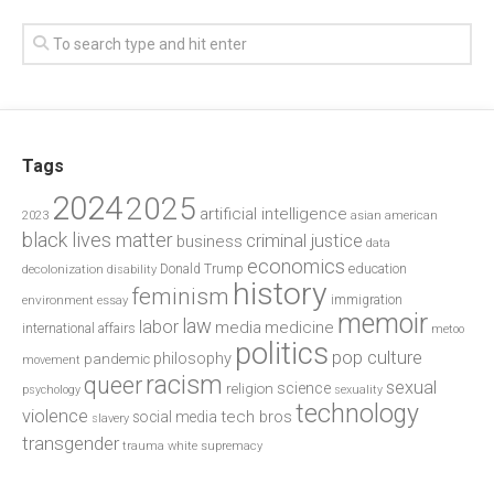
Tags
2024
2025
artificial intelligence
2023
asian american
black lives matter
criminal justice
business
data
economics
education
decolonization
Donald Trump
disability
history
feminism
environment
essay
immigration
memoir
law
labor
media
medicine
international affairs
metoo
politics
pop culture
philosophy
pandemic
movement
racism
queer
sexual
science
religion
psychology
sexuality
technology
violence
tech bros
social media
slavery
transgender
trauma
white supremacy