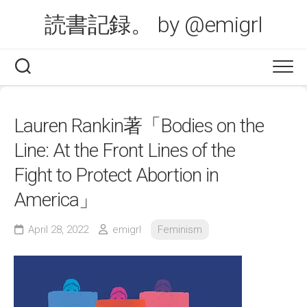
Skip
読書記録。 by @emigrl
to
content
Lauren Rankin著「Bodies on the
Line: At the Front Lines of the
Fight to Protect Abortion in
America」
April 28, 2022
emigrl
Feminism