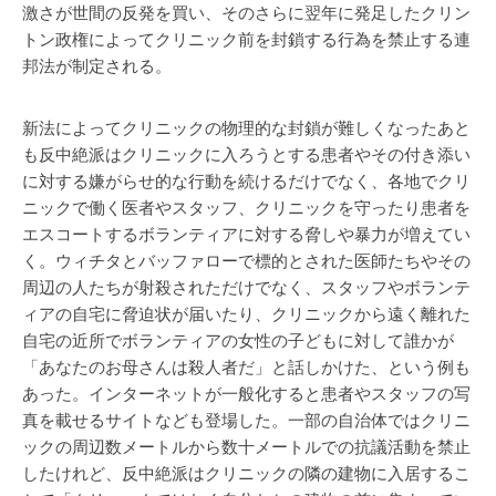
激さが世間の反発を買い、そのさらに翌年に発足したクリン
トン政権によってクリニック前を封鎖する行為を禁止する連
邦法が制定される。
新法によってクリニックの物理的な封鎖が難しくなったあと
も反中絶派はクリニックに入ろうとする患者やその付き添い
に対する嫌がらせ的な行動を続けるだけでなく、各地でクリ
ニックで働く医者やスタッフ、クリニックを守ったり患者を
エスコートするボランティアに対する脅しや暴力が増えてい
く。ウィチタとバッファローで標的とされた医師たちやその
周辺の人たちが射殺されただけでなく、スタッフやボランテ
ィアの自宅に脅迫状が届いたり、クリニックから遠く離れた
自宅の近所でボランティアの女性の子どもに対して誰かが
「あなたのお母さんは殺人者だ」と話しかけた、という例も
あった。インターネットが一般化すると患者やスタッフの写
真を載せるサイトなども登場した。一部の自治体ではクリニ
ックの周辺数メートルから数十メートルでの抗議活動を禁止
したけれど、反中絶派はクリニックの隣の建物に入居するこ