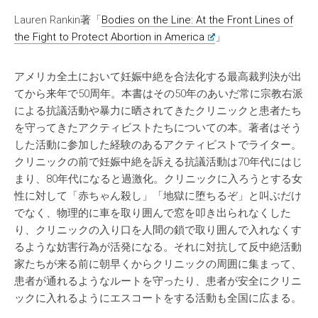
Lauren Rankin著「
Bodies on the Line: At the Front Lines of
the Fight to Protect Abortion in America
」
アメリカ全土において妊娠中絶を合法化する最高裁判決が出
てから来年で50周年。本書はその50年のあいだ常に宗教右派
による抗議活動や暴力に晒されてきたクリニックと患者たち
を守ってきたアクティビストたちについての本。著者はそう
した活動に参加した経験のあるアクティビストでライター。
クリニックの前で妊娠中絶を訴える抗議活動は70年代にはじ
まり、80年代になると過激化。クリニックに入ろうとする女
性に対して「赤ちゃん殺し」「地獄に堕ちるぞ」と叫ぶだけ
でなく、物理的に車を取り囲んで窓を叩き出られなくした
り、クリニックの入り口を人間の鎖で取り囲んで入れなくす
るような妨害行為が活発になる。それに対抗して反中絶活動
家たちが来る前に朝早くからクリニックの周囲に集まって、
患者が通れるようなルートを守ったり、患者が安全にクリニ
ックに入れるようにエスコートをする活動も全国に広まる。