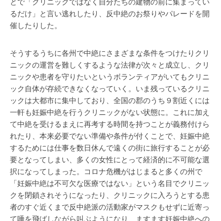
とで「クリニックではなく自分たちの建物の前に集まってい
るだけ」と言い逃れしたり、反中絶のお祭りやパレードを開
催したりした。
そうするうちに各州で中絶にさまざまな条件をつけたりクリ
ニックの運営を難しくするような法律が次々と成立し、クリ
ニックや患者を守りたいというボランティアがいてもクリニ
ック自体が存続できなくなっていく。いま残っているクリニ
ックは大都市に集中しており、全国の郡のうち９割近くには
一軒も妊娠中絶を行うクリニックがない状態に。これに加え
て中絶を受けるまえに再考する時間を持つことが義務付けら
れたり、本来必要でない準備や条件が付くことで、妊娠中絶
するためには仕事を数日休んで遠くの街に旅行することが必
要となってしまい、多くの女性にとって経済的に不可能な選
択になってしまった。コロナ危機がはじまると多くの州で
「妊娠中絶は不可欠な医療ではない」という名目でクリニッ
クを閉鎖されそうになったり、クリニックに入ろうとする患
者のすぐ近くまで反中絶派の活動家がマスクもせずに近寄っ
て唾を飛ばしながら叫ぶようになり、ますます妊娠中絶への