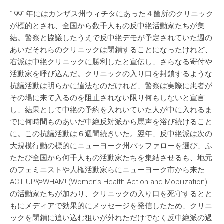
1991年にはカンザス州ウィチタにあった４箇所のクリニック
が標的とされ、全国から数千人もの反中絶活動家たちが集
結。警察と協議したうえで反中絶デモが予定されていた週の
あいだそれらのクリニックは閉鎖することになったけれど、
右派は中絶クリニックに勝利したと宣伝し、さらなる寄付や
活動家を呼び込んだ。クリニックの入り口を封鎖するような
抗議活動は明らかに違法なのだけれど、警察は実際に患者が
その場に来て入るのを阻止されない限り何もしないと宣言
し、結果として中絶の予約を入れいていた人が中に入れるま
でに何時間ものあいだ中絶反対派から罵声を浴び続けること
に。この抗議活動は６週間続きいた。翌年、反中絶派は次の
大規模行動の標的にニューヨーク州バッファローを選び、ふ
たたび全国から何千人もの活動家たちを集結させるも、地元
のフェミニストや人権活動家らにニューヨーク市から来た
ACT UPやWHAM! (Women’s Health Action and Mobilization)
の活動家たちが加わり、クリニックの入り口を死守するとと
もにメディアで効果的にメッセージを発信したため、クリニ
ックを閉鎖に追い込む狙いが外れただけでなく反中絶派の過