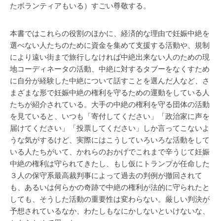
たボランティアもいる）すごい尊敬する。
本書ではこれらの役割のほかに、経済的な理由で妊娠中絶を
選べない人たちのために資金を集めて支援する活動や、規制
により遠い街まで旅行しなければ中絶出来ない人のための現
地コーディネータの活動、中絶に対するタブーをなくすため
に自分が経験した中絶について話すことを選んだ人など、さ
まざまな形で妊娠中絶の権利を守るための運動をしている人
たちが紹介されている。大手の中絶の権利を守る団体の活動
を見ていると、いつも「寄付してください」「政治家に声を
届けてください」「投票してください」しか言ってこないよ
うな気がするけど、実際にはこうしていろいろな活動をして
いる人たちがいて、かれらのおかげでこれまで辛うじて妊娠
中絶の権利は守られてきたし、もし仮にトランプが任命した
３人の保守系最高裁判事によって過去の判例が撤回されて
も、あるいは何らかの奇跡で中絶の権利が法的に守られたと
しても、そうした活動の重要性は変わらない。厳しい判決が
予想されているなか、わたしもなにかしないといけないな、