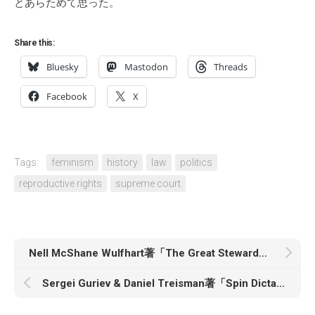
とあらためて思った。
Share this:
Bluesky
Mastodon
Threads
Facebook
X
Tags:
feminism
history
law
politics
reproductive rights
supreme court
Nell McShane Wulfhart著「The Great Stewardess Rebellion: How Women Launched a Workplace Revolution at 30,000 Feet」
Sergei Guriev & Daniel Treisman著「Spin Dictators: The Changing Face of Tyranny in the 21st Century」