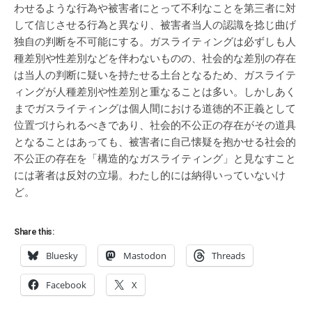
わせるような行為や被害者にとって不利なことを第三者に対
して信じさせる行為と異なり、被害者当人の認識を捻じ曲げ
独自の判断を不可能にする。ガスライティングは必ずしも人
種差別や性差別などを伴わないものの、社会的な差別の存在
は当人の判断に疑いを持たせる土台となるため、ガスライテ
ィングが人種差別や性差別と重なることは多い。しかしあく
までガスライティングは個人間における道徳的不正義として
位置づけられるべきであり、社会的不公正の存在がその道具
となることはあっても、被害者に自己懐疑を抱かせる社会的
不公正の存在を「構造的なガスライティング」と見なすこと
には著者は反対の立場。わたし的には納得いっていないけ
ど。
Share this:
Bluesky
Mastodon
Threads
Facebook
X