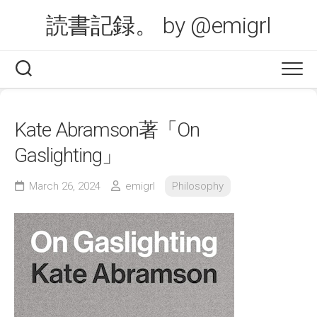
Skip
読書記録。 by @emigrl
to
content
Kate Abramson著「On
Gaslighting」
March 26, 2024
emigrl
Philosophy