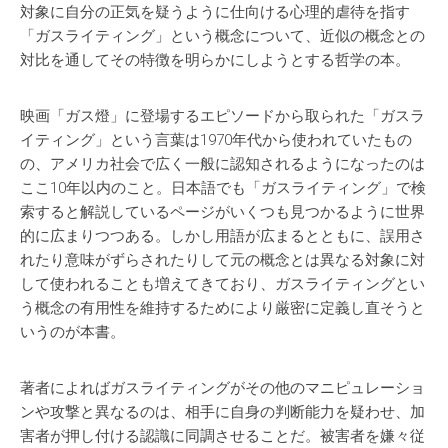
対象に自分の正気を疑うように仕向ける心理的虐待を指す
「ガスライティング」という概念について、近似の概念との
対比を通してその特徴を明らかにしようとする哲学の本。
映画「ガス燈」に登場するエピソードから取られた「ガスラ
イティング」という言葉は1970年代から使われていたもの
の、アメリカ社会で広く一般に認知されるようになったのは
ここ10年以内のこと。日本語でも「ガスライティング」で検
索すると解説しているページがいくつも見つかるように世界
的に広まりつつある。しかし用語が広まるとともに、誤用さ
れたり意味がずらされたりして元の概念とは異なる対象に対
して使われることも増えてきており、ガスライティングとい
う概念の有用性を維持するためにより厳密に定義し直そうと
いうのが本書。
著者によればガスライティングがその他のマニピュレーショ
ンや攻撃と異なるのは、相手に自身の判断能力を疑わせ、加
害者が押し付ける認識に同調させることだ。被害者を嫌々従