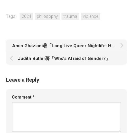
Tags:
2024
philosophy
trauma
violence
Amin Ghaziani著「Long Live Queer Nightlife: How the Closing of Gay Bars Sparked a Revolution」
Judith Butler著「Who’s Afraid of Gender?」
Leave a Reply
Comment
*