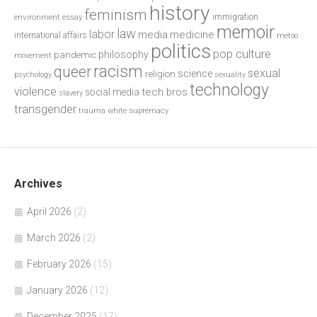
history
feminism
environment
essay
immigration
memoir
law
labor
media
medicine
international affairs
metoo
politics
pop culture
philosophy
pandemic
movement
racism
queer
sexual
science
religion
psychology
sexuality
technology
violence
tech bros
social media
slavery
transgender
trauma
white supremacy
Archives
April 2026
(2)
March 2026
(2)
February 2026
(15)
January 2026
(12)
December 2025
(17)