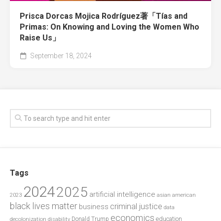
Prisca Dorcas Mojica Rodríguez著「Tías and
Primas: On Knowing and Loving the Women Who
Raise Us」
September 18, 2024
Tags
2024
2025
artificial intelligence
2023
asian american
black lives matter
criminal justice
business
data
economics
education
decolonization
Donald Trump
disability