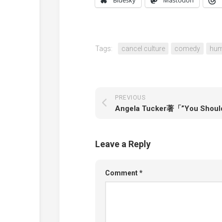
Bluesky
Mastodon
Tags:
cancel culture
comedy
hu
PREVIOUS
Leave a Reply
Comment
*