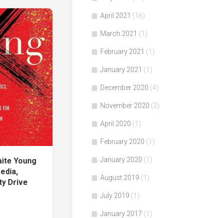
April 2021
(16)
March 2021
(1)
February 2021
(1)
January 2021
(1)
December 2020
(4)
November 2020
(2)
April 2020
(1)
February 2020
(1)
January 2020
(1)
aite Young
dia,
August 2019
(1)
ity Drive
July 2019
(1)
January 2017
(1)