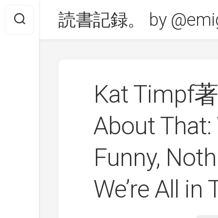
Skip
読書記録。 by @emig
to
content
Kat Timpf著
About That:
Funny, Noth
We’re All in