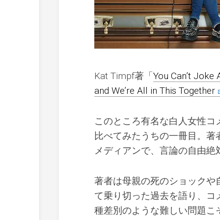
Kat Timpf著「
You Can’t Joke A
and We’re All in This Together
このところ有名な白人女性コ
比べてみたうちの一冊目。著者
メディアンで、言論の自由絶
著者は母親の死のショックや
て乗り切った過去を語り、コ
種差別のような難しい問題こ