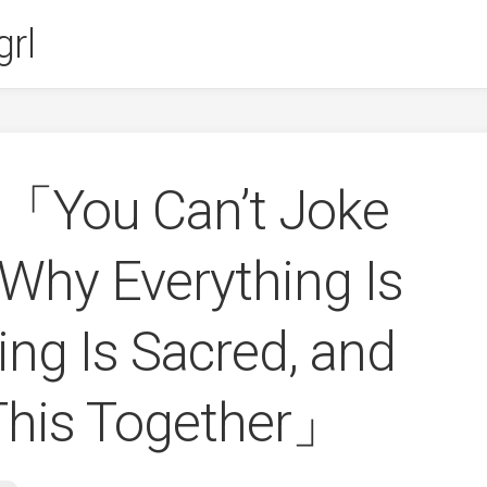
rl
「You Can’t Joke
 Why Everything Is
ing Is Sacred, and
 This Together」