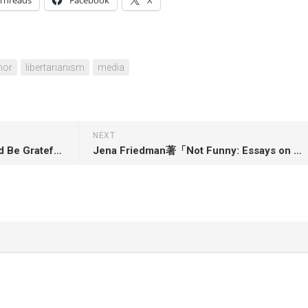
Threads
Facebook
X
mor
libertarianism
media
NEXT
Angela Tucker著「”You Should Be Grateful”: Stories of Race, Identity, and Transracial Adoption」
Jena Friedman著「Not Funny: Essays on Life, Comedy, Culture, Et Cetera」