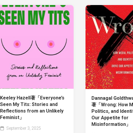
Keeley Hazell著「Everyone’s
Dannagal Goldthw
Seen My Tits: Stories and
著「Wrong: How Me
Reflections from an Unlikely
Politics, and Ident
Feminist」
Our Appetite for
Misinformation」
September 3, 2025