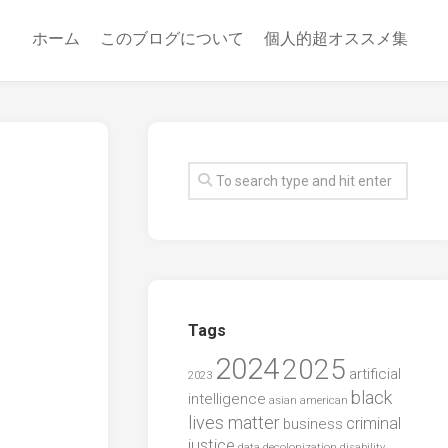
ホーム
このブログについて
個人的超オススメ集
Tags
2024
2025
artificial
2023
black
intelligence
asian american
lives matter
criminal
business
justice
data
decolonization
disability