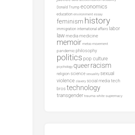
economics
Donald Trump
education
environment
essay
history
feminism
labor
international affairs
immigration
law
media
medicine
memoir
metoo
movement
philosophy
pandemic
politics
pop culture
racism
queer
psychology
sexual
science
religion
sexuality
violence
tech
social media
slavery
technology
bros
transgender
trauma
white supremacy