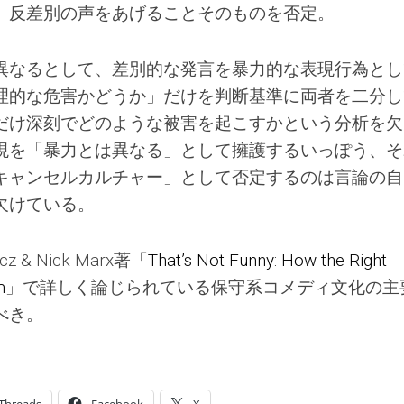
、反差別の声をあげることそのものを否定。
異なるとして、差別的な発言を暴力的な表現行為とし
理的な危害かどうか」だけを判断基準に両者を二分し
だけ深刻でどのような被害を起こすかという分析を欠
現を「暴力とは異なる」として擁護するいっぽう、そ
キャンセルカルチャー」として否定するのは言論の自
欠けている。
z & Nick Marx著「
That’s Not Funny: How the Right
m
」で詳しく論じられている保守系コメディ文化の主
べき。