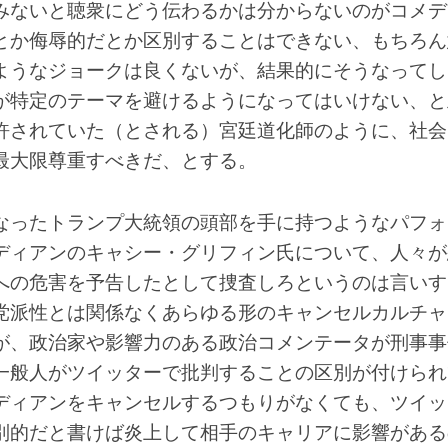
みないと聴衆にどう伝わるかは分からないのがコメデ
とか侮辱的だとか区別することはできない、もちろん
ようなジョークは良くないが、結果的にそうなってし
が特定のテーマを避けるようになってはいけない、と
許されていた（とされる）宮廷道化師のように、社会
最大限尊重すべきだ、とする。
なったトランプ大統領の頭部を手に持つようなパフォ
ディアンのキャシー・グリフィン氏について、人々が
への危害を予告したとして捜査しろというのは言いす
党派性とは関係なくあらゆる形のキャンセルカルチャ
が、政治家や影響力のある政治コメンテータが刑事事
一般人がツイッターで批判することの区別が付けられ
ディアンをキャンセルするつもりがなくても、ツイッ
別的だと書けば炎上して相手のキャリアに影響がある