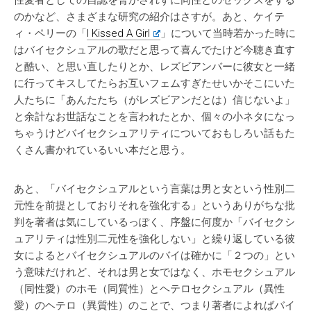
性愛者としての自認を脅かされずに同性とのセックスをする
のかなど、さまざまな研究の紹介はさすが。あと、ケイテ
ィ・ペリーの「
I Kissed A Girl
」について当時若かった時に
はバイセクシュアルの歌だと思って喜んでたけど今聴き直す
と酷い、と思い直したりとか、レズビアンバーに彼女と一緒
に行ってキスしてたらお互いフェムすぎたせいかそこにいた
人たちに「あんたたち（がレズビアンだとは）信じないよ」
と余計なお世話なことを言われたとか、個々の小ネタになっ
ちゃうけどバイセクシュアリティについておもしろい話もた
くさん書かれているいい本だと思う。
あと、「バイセクシュアルという言葉は男と女という性別二
元性を前提としておりそれを強化する」というありがちな批
判を著者は気にしているっぽく、序盤に何度か「バイセクシ
ュアリティは性別二元性を強化しない」と繰り返している彼
女によるとバイセクシュアルのバイは確かに「２つの」とい
う意味だけれど、それは男と女ではなく、ホモセクシュアル
（同性愛）のホモ（同質性）とヘテロセクシュアル（異性
愛）のヘテロ（異質性）のことで、つまり著者によればバイ