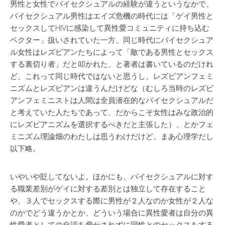
男性と女性でバイセクシュアルの経験が違うというなかで、
バイセクシュアル男性はエイズ危機の時代には「ゲイ男性と
セックスしてHIVに感染して異性愛コミュニティに持ち込む
ベクター」扱いされていた一方、同じ時代にバイセクシュア
ル女性はレズビアンたちによって「敵である男性とセックス
する裏切り者」だと叩かれた、と著者は書いているのだけれ
ど、これって同じ時代ではないと思うし、レズビアンフェミ
ニズムとレズビアンは違うんだけどな（むしろ当時のレズビ
アンフェミニストは人間は全員潜在的なバイセクシュアルだ
と考えていた人たちであって、だからこそ女性はみな政治的
にレズビアニズムを選択するべきだと主張した）、とかフェ
ミニズム理論畑のわたしは思うわけだけど、まあ心理学だし
以下略。
いやいや貶してないよ。ほかにも、バイセクシュアルに対す
る職業差別がゲイに対する差別とは独立して存在すること
や、３人でセックスする際に男性が２人なのか女性が２人な
のかでどう違うかとか、どういう場合に異性愛者は自分の異