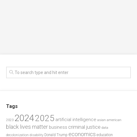
Tags
2024
2025
artificial intelligence
2023
asian american
black lives matter
criminal justice
business
data
economics
education
decolonization
Donald Trump
disability