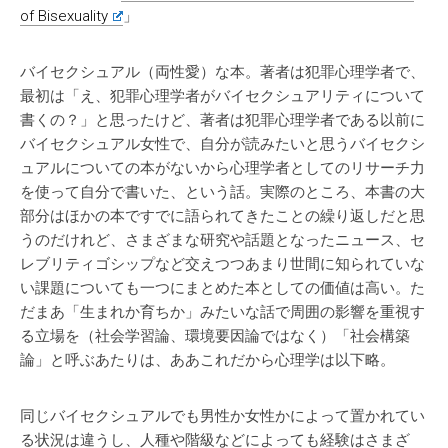
of Bisexuality
」
バイセクシュアル（両性愛）な本。著者は犯罪心理学者で、
最初は「え、犯罪心理学者がバイセクシュアリティについて
書くの？」と思ったけど、著者は犯罪心理学者である以前に
バイセクシュアル女性で、自分が読みたいと思うバイセクシ
ュアルについての本がないから心理学者としてのリサーチ力
を使って自分で書いた、という話。実際のところ、本書の大
部分はほかの本ですでに語られてきたことの繰り返しだと思
うのだけれど、さまざまな研究や話題となったニュース、セ
レブリティゴシップなど交えつつあまり世間に知られていな
い課題についても一つにまとめた本としての価値は高い。た
だまあ「生まれか育ちか」みたいな話で周囲の影響を重視す
る立場を（社会学習論、環境要因論ではなく）「社会構築
論」と呼ぶあたりは、ああこれだから心理学は以下略。
同じバイセクシュアルでも男性か女性かによって置かれてい
る状況は違うし、人種や階級などによっても経験はさまざ