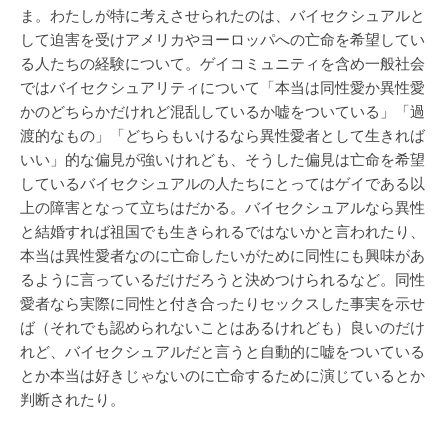
ま。わたしが特に考えさせられたのは、バイセクシュアルと
して迫害を受けアメリカやヨーロッパへの亡命を希望してい
る人たちの経験について。ゲイコミュニティを含め一般社会
ではバイセクシュアリティについて「本当は同性愛か異性愛
かのどちらかだけれど混乱しているか嘘をついている」「過
渡的なもの」「どちらもいけるなら異性愛者として生きれば
いい」的な偏見が強いけれども、そうした偏見は亡命を希望
しているバイセクシュアルの人たちにとってはゲイである以
上の障害となって立ちはだかる。バイセクシュアルなら異性
と結婚すれば祖国でも生きられるではないかと言われたり、
本当は異性愛者なのに亡命したいがために同性にも興味があ
るように言っているだけだろうと決めつけられるなど。同性
愛者なら実際に同性と付き合ったりセックスした事実を示せ
ば（それでも認められないことはあるけれども）良いのだけ
れど、バイセクシュアルだと言うと自動的に嘘をついている
とか本当は好きじゃないのに亡命するために演じているとか
判断されたり。