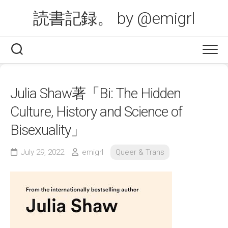
Skip
読書記録。 by @emigrl
to
content
Julia Shaw著「Bi: The Hidden
Culture, History and Science of
Bisexuality」
July 29, 2022
emigrl
Queer & Trans