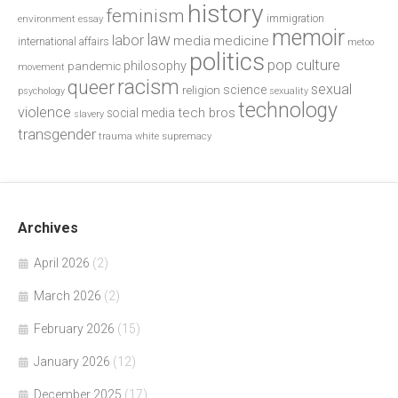
history
feminism
environment
essay
immigration
memoir
law
labor
media
medicine
international affairs
metoo
politics
pop culture
philosophy
pandemic
movement
racism
queer
sexual
science
religion
psychology
sexuality
technology
violence
tech bros
social media
slavery
transgender
trauma
white supremacy
Archives
April 2026
(2)
March 2026
(2)
February 2026
(15)
January 2026
(12)
December 2025
(17)