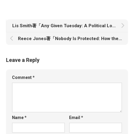
Lis Smith著「Any Given Tuesday: A Political Love Story」
Reece Jones著「Nobody Is Protected: How the Border Patrol Became the Most Dangerous Police Force in the United States」
Leave a Reply
Comment
*
Name
*
Email
*