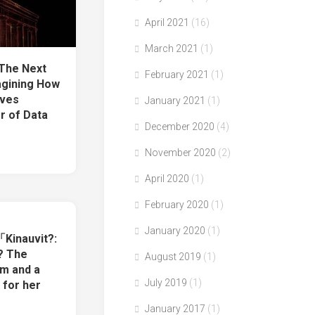
April 2021
(16)
March 2021
(1)
The Next
February 2021
(1)
gining How
lves
January 2021
(1)
r of Data
December 2020
(4)
November 2020
(2)
April 2020
(1)
February 2020
(1)
January 2020
(1)
Kinauvit?:
? The
August 2019
(1)
m and a
July 2019
(1)
 for her
January 2017
(1)