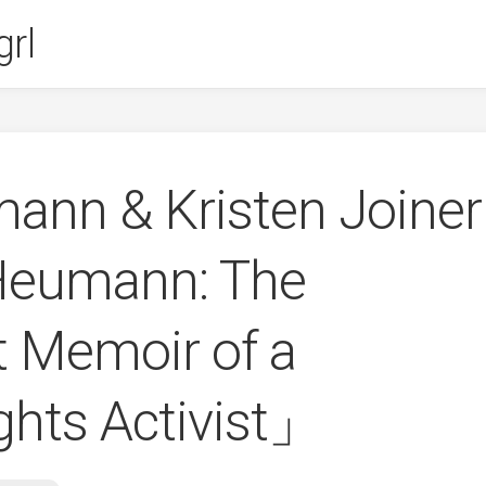
rl
ann & Kristen Joiner
eumann: The
 Memoir of a
ights Activist」