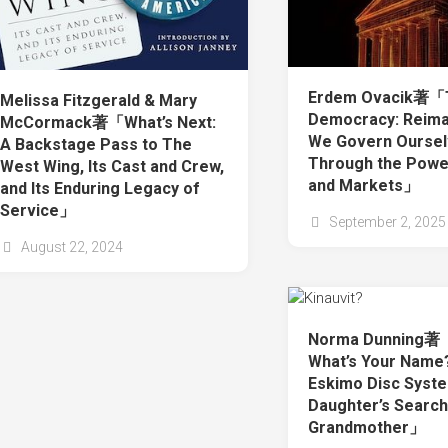
Erdem Ovacik著「
Melissa Fitzgerald & Mary
Democracy: Reima
McCormack著「What’s Next:
We Govern Ourse
A Backstage Pass to The
Through the Powe
West Wing, Its Cast and Crew,
and Markets」
and Its Enduring Legacy of
Service」
September 2, 2025
August 22, 2024
Norma Dunning著「
What’s Your Name
Eskimo Disc Syste
Daughter’s Search
Grandmother」