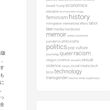
economics
Donald Trump
education
environment
essay
history
feminism
labor
international affairs
immigration
law
media
medicine
memoir
metoo
movement
philosophy
pandemic
politics
pop culture
racism
語版
queer
psychology
」。
sexual
science
religion
sexuality
violence
tech
social media
slavery
す
technology
bros
も
transgender
trauma
white supremacy
に
。
っ
全