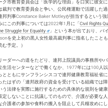
ーク市教育委員会は「医学的な理由」を口実に彼女に
は裁判で教育委員会と争い、公民権運動で活躍した過
Constance Baker Motleyが担当するという
にこの判事については2022年1月に「
Civil Rights Q
e Struggle for Equality
」という本が出ており、バ
n Jacksonを史上初の黒人女性最高裁判事に指名したこと
読む予定。）
リーダーへの道をたどり、連邦上院議員の事務所やバ
生活センターなどで働くなか、1977年には100人
らとともにサンフランシスコで連邦健康教育福祉省に
ったはずの「連邦政府の資金を受けている組織では障
いう法律を実際に施行するための具体的な規則を健康
策定しないことに抗議してのもので、介護が必要な人
な介護者の参加や食料の搬入を阻止して兵糧攻めにし