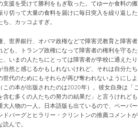
の支援を受けて勝利をもぎ取った。てゆーか食料の搬
振り切って大量の食料を届けに毎日突入を繰り返した
たち、カッコよすぎ。
権、世界銀行、オバマ政権などで障害児教育と障害者
れども、トランプ政権になって障害者の権利を守るた
た、いまの人たちにとっては障害者が学校に通えたり
が当然と感じるかもしれないけれど、それは自分たち
の世代のためにもそれらが再び奪われないようにしよ
この本が出版されたのは2020年）。彼女自身は「
を含む多くの人たちの努力の結果だ」と言うけれども
重大人物の一人。日本語版も出ているので、ペーパー
ンドバーグとヒラリー・クリントンの推薦コメントが
な読んで。