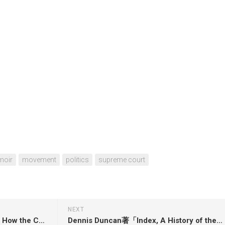
oir
movement
politics
supreme court
NEXT
Rupert Russell著「Price Wars: How the Commodities Markets Made Our Chaotic World」
Dennis Duncan著「Index, A History of the: A Bookish Adventure」