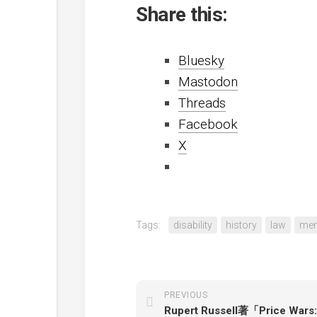
Share this:
Bluesky
Mastodon
Threads
Facebook
X
Tags:
disability
history
law
mem
PREVIOUS