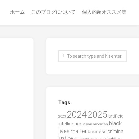
ホーム
このブログについて
個人的超オススメ集
Tags
2024
2025
artificial
2023
black
intelligence
asian american
lives matter
criminal
business
justice
data
decolonization
disability