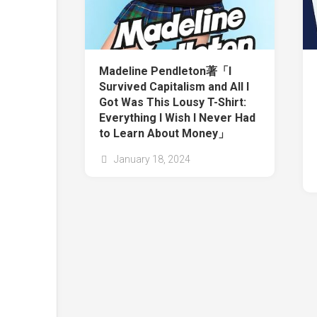
Madeline Pendleton著「I
Survived Capitalism and All I
Got Was This Lousy T-Shirt:
Everything I Wish I Never Had
to Learn About Money」
January 18, 2024