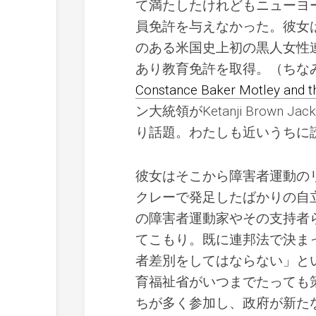
て満たしたけれどもニューヨ
員免許を与えなかった。彼女
のある米国史上初の黒人女性連邦判事
あり教育免許を取得。（ちなみ
Constance Baker Motley and th
ン大統領がKetanji Brow
り話題。わたしも近いうちに
彼女はそこから障害者運動の
クレーで発足したばかりの自立
の障害者運動家やその支持者
てこもり。既に連邦法で決ま
者差別をしてはならない」と
育福祉省がいつまでたっても
ちが多く参加し、政府が新た