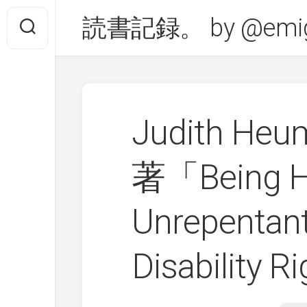
Skip
読書記録。 by @emig
to
content
Judith Heum
著「Being H
Unrepentant
Disability R