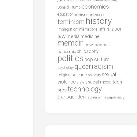
economics
Donald Trump
education
environment
essay
history
feminism
labor
international affairs
immigration
law
media
medicine
memoir
metoo
movement
philosophy
pandemic
politics
pop culture
racism
queer
psychology
sexual
science
religion
sexuality
violence
tech
social media
slavery
technology
bros
transgender
trauma
white supremacy