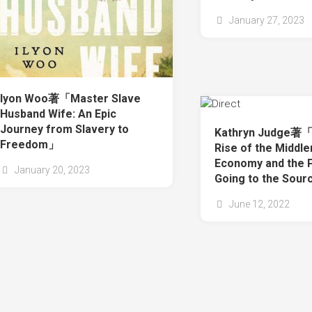
January 27, 2023
Iyon Woo著「Master Slave
Husband Wife: An Epic
Journey from Slavery to
Kathryn Judge著「D
Freedom」
Rise of the Middl
Economy and the 
January 20, 2023
Going to the Sou
June 12, 2022