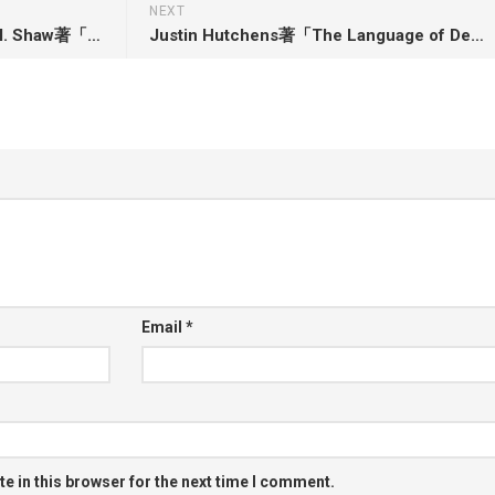
NEXT
Grace Ji-Sun Kim and Susan M. Shaw著「Surviving God: A New Vision of God Through the Eyes of Sexual Abuse Survivors」
Justin Hutchens著「The Language of Deception: Weaponizing Next Generation AI」
Email
*
e in this browser for the next time I comment.