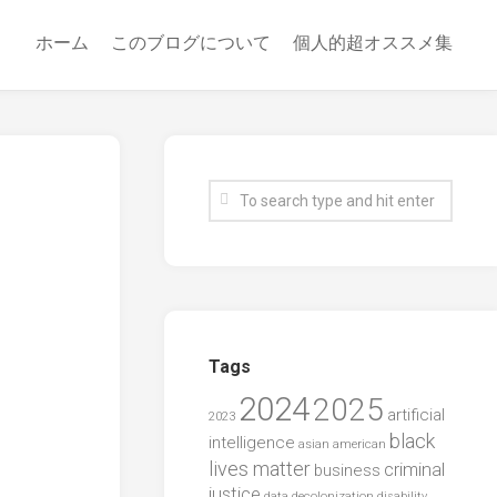
ホーム
このブログについて
個人的超オススメ集
Tags
2024
2025
artificial
2023
black
intelligence
asian american
lives matter
criminal
business
justice
data
decolonization
disability