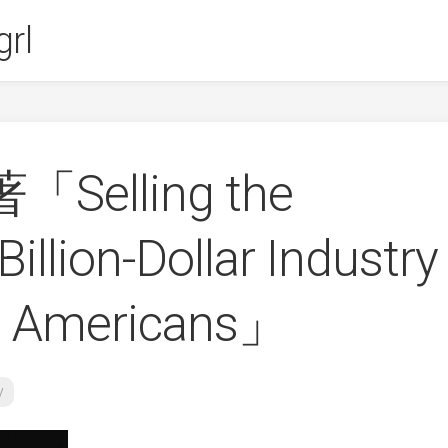
rl
著「Selling the
illion-Dollar Industry
g Americans」
y