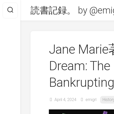
Skip
読書記録。 by @emig
to
content
Jane Marie
Dream: The B
Bankruptin
April 4, 2024
emigrl
Histor