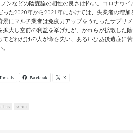
アノンなどの陰謀論の相性の良さは怖い。コロナウイ
った2020年から2021年にかけては、失業者の増加
背景にマルチ業者は免疫力アップをうたったサプリメ
を拡大し空前の利益を挙げたが、かれらが拡散した陰
ってどれだけの人が命を失い、あるいひあ後遺症に苦
い。
Threads
Facebook
X
litics
scam