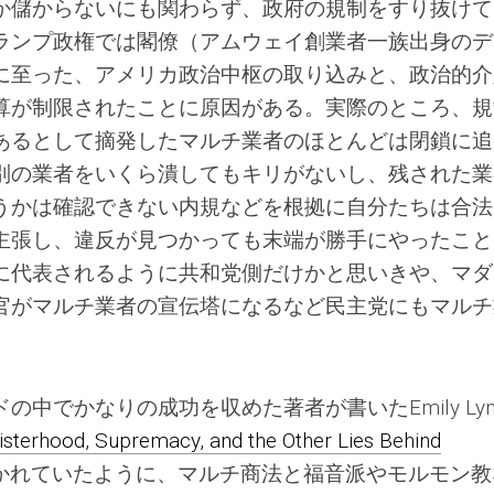
か儲からないにも関わらず、政府の規制をすり抜けて
ランプ政権では閣僚（アムウェイ創業者一族出身のデ
に至った、アメリカ政治中枢の取り込みと、政治的介
算が制限されたことに原因がある。実際のところ、規
あるとして摘発したマルチ業者のほとんどは閉鎖に追
別の業者をいくら潰してもキリがないし、残された業
うかは確認できない内規などを根拠に自分たちは合法
主張し、違反が見つかっても末端が勝手にやったこと
に代表されるように共和党側だけかと思いきや、マダ
官がマルチ業者の宣伝塔になるなど民主党にもマルチ
中でかなりの成功を収めた著者が書いたEmily Lyn
Sisterhood, Supremacy, and the Other Lies Behind
かれていたように、マルチ商法と福音派やモルモン教