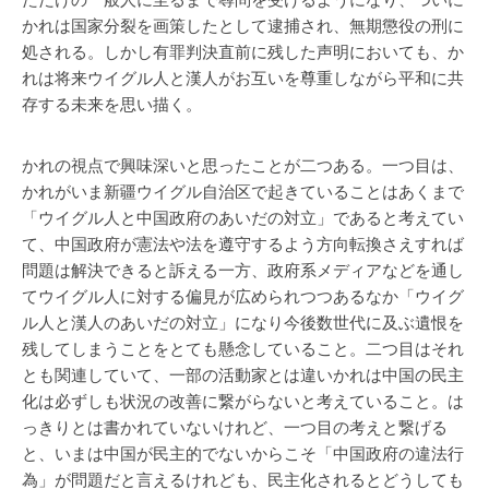
ただけの一般人に至るまで尋問を受けるようになり、ついに
かれは国家分裂を画策したとして逮捕され、無期懲役の刑に
処される。しかし有罪判決直前に残した声明においても、か
れは将来ウイグル人と漢人がお互いを尊重しながら平和に共
存する未来を思い描く。
かれの視点で興味深いと思ったことが二つある。一つ目は、
かれがいま新疆ウイグル自治区で起きていることはあくまで
「ウイグル人と中国政府のあいだの対立」であると考えてい
て、中国政府が憲法や法を遵守するよう方向転換さえすれば
問題は解決できると訴える一方、政府系メディアなどを通し
てウイグル人に対する偏見が広められつつあるなか「ウイグ
ル人と漢人のあいだの対立」になり今後数世代に及ぶ遺恨を
残してしまうことをとても懸念していること。二つ目はそれ
とも関連していて、一部の活動家とは違いかれは中国の民主
化は必ずしも状況の改善に繋がらないと考えていること。は
っきりとは書かれていないけれど、一つ目の考えと繋げる
と、いまは中国が民主的でないからこそ「中国政府の違法行
為」が問題だと言えるけれども、民主化されるとどうしても