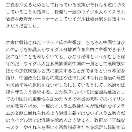
主義を抑えるためとして行っている政策がそれらを逆に助長
していることを指摘し、穏健な一般のウイグル人やイスラム
教徒を政府がパートナーとしてウイグル社会発展を目指すべ
きだと提言した。
本書に収録されたトフティ氏の主張は、もちろん中国ではか
れのような知識人がウイグル分離独立を自由に主張できる状
況にないことを差し引いても、かなり穏健というかむしろ保
守的だ。ウイグル人は多民族国家中国の一員として漢民族や
ほかの少数民族らと共に繁栄することができるという希望を
語り、中国政府は自らの憲法や法律に掲げられた自治の尊重
や民族平等の原則をないがしろにしているとして、政府が法
律を守るよう要求する。また教育においては全国共通語とし
ての中国語の重要性を認めたうえで本当の意味でのバイリン
ガル教育を求め、一般のイスラム教徒たちが現代的なイスラ
ムの文献に触れられるよう過激主義ではないイスラム教文献
のウイグル語での流通を認めるよう訴える。政府が「正統な
モスク」やそれらを率いる宗教指導者たちを認定し統制する