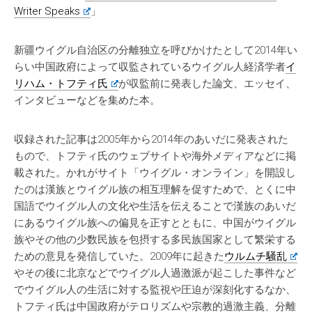
Writer Speaks
」
新疆ウイグル自治区の分離独立を呼びかけたとして2014年い
らい中国政府によって収監されているウイグル人経済学者
イ
リハム・トフティ氏
が収監前に発表した論文、エッセイ、
インタビューなどを集めた本。
収録された記事は2005年から2014年のあいだに発表された
もので、トフティ氏のウェブサイトや海外メディアなどに掲
載された。かれがサイト「ウイグル・オンライン」を開設し
たのは漢族とウイグル族の相互理解を促すためで、とくに中
国語でウイグル人の文化や生活を伝えることで漢族のあいだ
にあるウイグル族への偏見を正すとともに、中国がウイグル
族やその他の少数民族を包摂する多民族国家として繁栄する
ための意見を発信していた。2009年に起きた
ウルムチ騒乱
やその後に北京などでウイグル人過激派が起こした事件など
でウイグル人の生活に対する監視や圧迫が深刻化するなか、
トフティ氏は中国政府がテロリズムや宗教的過激主義、分離