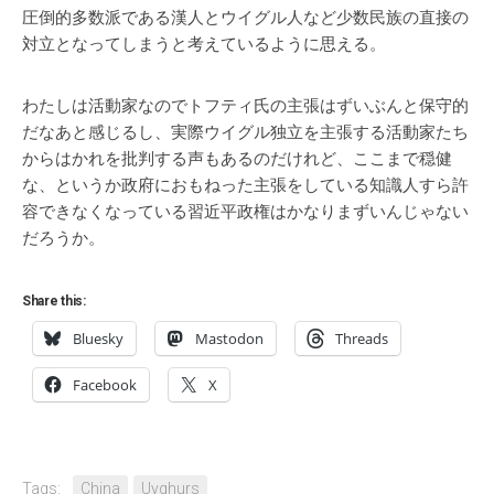
圧倒的多数派である漢人とウイグル人など少数民族の直接の
対立となってしまうと考えているように思える。
わたしは活動家なのでトフティ氏の主張はずいぶんと保守的
だなあと感じるし、実際ウイグル独立を主張する活動家たち
からはかれを批判する声もあるのだけれど、ここまで穏健
な、というか政府におもねった主張をしている知識人すら許
容できなくなっている習近平政権はかなりまずいんじゃない
だろうか。
Share this:
Bluesky
Mastodon
Threads
Facebook
X
Tags:
China
Uyghurs