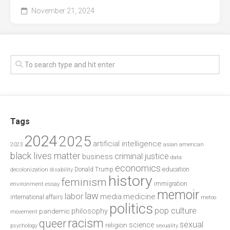
November 21, 2024
Tags
2024
2025
artificial intelligence
2023
asian american
black lives matter
criminal justice
business
data
economics
education
decolonization
Donald Trump
disability
history
feminism
environment
essay
immigration
memoir
law
labor
media
medicine
international affairs
metoo
politics
pop culture
philosophy
pandemic
movement
racism
queer
sexual
science
religion
psychology
sexuality