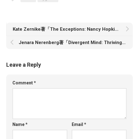
Kate Zernike著「The Exceptions: Nancy Hopkins, MIT, and the Fight for Women in Science」
Jenara Nerenberg著「Divergent Mind: Thriving in a World That Wasn’t Designed for You」
Leave a Reply
Comment
*
Name
*
Email
*