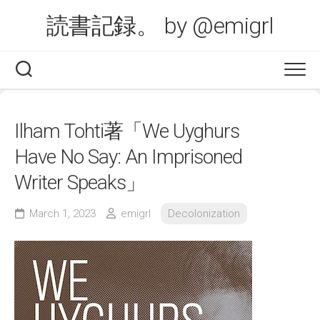
Skip
読書記録。 by @emigrl
to
content
Ilham Tohti著「We Uyghurs
Have No Say: An Imprisoned
Writer Speaks」
March 1, 2023
emigrl
Decolonization