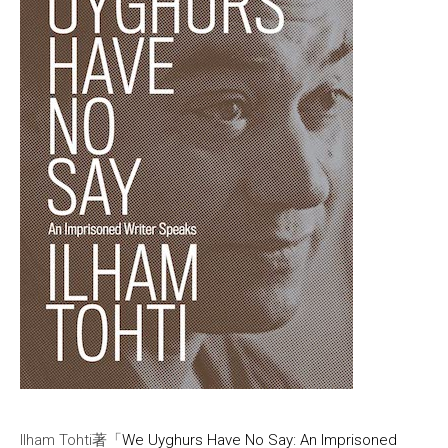
Ilham Tohti著「
We Uyghurs Have No Say: An Imprisoned