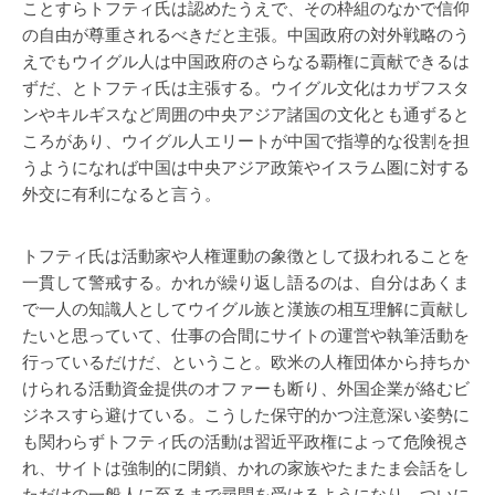
ことすらトフティ氏は認めたうえで、その枠組のなかで信仰
の自由が尊重されるべきだと主張。中国政府の対外戦略のう
えでもウイグル人は中国政府のさらなる覇権に貢献できるは
ずだ、とトフティ氏は主張する。ウイグル文化はカザフスタ
ンやキルギスなど周囲の中央アジア諸国の文化とも通ずると
ころがあり、ウイグル人エリートが中国で指導的な役割を担
うようになれば中国は中央アジア政策やイスラム圏に対する
外交に有利になると言う。
トフティ氏は活動家や人権運動の象徴として扱われることを
一貫して警戒する。かれが繰り返し語るのは、自分はあくま
で一人の知識人としてウイグル族と漢族の相互理解に貢献し
たいと思っていて、仕事の合間にサイトの運営や執筆活動を
行っているだけだ、ということ。欧米の人権団体から持ちか
けられる活動資金提供のオファーも断り、外国企業が絡むビ
ジネスすら避けている。こうした保守的かつ注意深い姿勢に
も関わらずトフティ氏の活動は習近平政権によって危険視さ
れ、サイトは強制的に閉鎖、かれの家族やたまたま会話をし