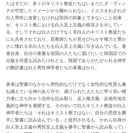
たはずだが、多くのキリスト教徒たちはいまだにダ・ヴィン
チが空想したイメージから離れられない。イエスをわざわざ
白人男性に改変しなければ崇拝の対象とできないこと自体
が、キリスト教における白人至上主義の根深さを示してい
る。そしてそれは白人だけでなく非白人のキリスト教徒たち
にも共有されており、宣教師たちが見せびらかす権力と豊か
さに憧れる非白人たちを白人至上主義に引き込んでいる。著
者自身、自分の著書を祖国の人たちに届けたいと韓国語での
出版を何度も試みたけれども、韓国でありがたがられる神学
の翻訳書は白人男性神学者たちの著書ばかり。
著者は聖書のなかから男性的なだけでなく女性的な性質も兼
ね備えている神のあり方や、虐げられた人たちに寄り添い権
力者に立ち向かう信仰を読み取り、反人種主義・反植民地主
義的な神学を展開する。そのせいで白人キリスト教徒や白人
神学者たちは「それはキリスト教ではない、自分の思想を勝
手に聖書に読み込んでいる」と批判されるも、かれら自身が
白人至上主義や男性至上主義を勝手に聖書から読み取ってい