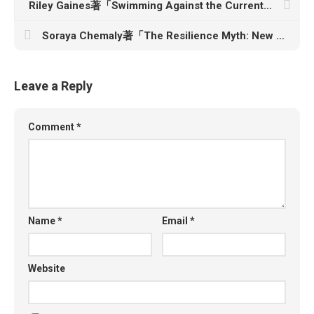
Riley Gaines著「Swimming Against the Current: Fighting for Common Sense in a World That’s Lost its Mind」
Soraya Chemaly著「The Resilience Myth: New Thinking on Grit, Strength, and Growth After Trauma」
Leave a Reply
Comment
*
Name
*
Email
*
Website