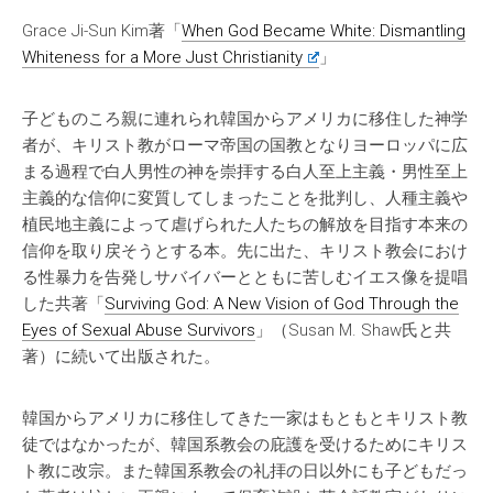
Grace Ji-Sun Kim著「
When God Became White: Dismantling
Whiteness for a More Just Christianity
」
子どものころ親に連れられ韓国からアメリカに移住した神学
者が、キリスト教がローマ帝国の国教となりヨーロッパに広
まる過程で白人男性の神を崇拝する白人至上主義・男性至上
主義的な信仰に変質してしまったことを批判し、人種主義や
植民地主義によって虐げられた人たちの解放を目指す本来の
信仰を取り戻そうとする本。先に出た、キリスト教会におけ
る性暴力を告発しサバイバーとともに苦しむイエス像を提唱
した共著「
Surviving God: A New Vision of God Through the
Eyes of Sexual Abuse Survivors
」（Susan M. Shaw氏と共
著）に続いて出版された。
韓国からアメリカに移住してきた一家はもともとキリスト教
徒ではなかったが、韓国系教会の庇護を受けるためにキリス
ト教に改宗。また韓国系教会の礼拝の日以外にも子どもだっ