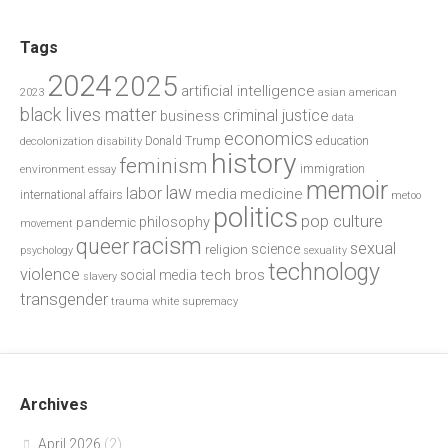
Tags
2024
2025
artificial intelligence
2023
asian american
black lives matter
criminal justice
business
data
economics
education
decolonization
Donald Trump
disability
history
feminism
environment
essay
immigration
memoir
law
labor
media
medicine
international affairs
metoo
politics
pop culture
philosophy
pandemic
movement
racism
queer
sexual
science
religion
psychology
sexuality
technology
violence
tech bros
social media
slavery
transgender
trauma
white supremacy
Archives
April 2026
(2)