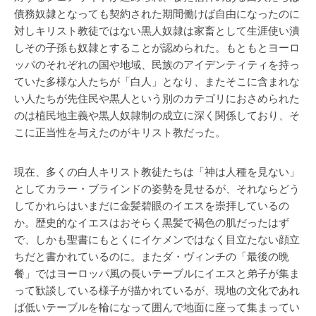
債務奴隷となっても契約された期間働けば自由になったのに
対しキリスト教徒ではない黒人奴隷は家畜として生涯使い潰
しその子孫も奴隷とすることが認められた。もともとヨーロ
ッパのそれぞれの国や地域、民族のアイデンティティを持っ
ていた多様な人たちが「白人」となり、またそこに含まれな
い人たちが先住民や黒人という別のカテゴリにおさめられた
のは植民地主義や黒人奴隷制の成立に深く関係しており、そ
こに正当性を与えたのがキリスト教だった。
現在、多くの白人キリスト教徒たちは「神は人種を見ない」
としてカラー・ブラインドの姿勢を見せるが、それならどう
してかれらはいまだに金髪碧眼のイエスを崇拝しているの
か。歴史的なイエスはおそらく黒髪で褐色の肌だったはず
で、しかも聖書にもとくにイケメンではなく目立たない顔立
ちだと書かれているのに。またダ・ヴィンチの「最後の晩
餐」ではヨーロッパ風の長いテーブルにイエスと弟子が集ま
って歓談している様子が描かれているが、現地の文化であれ
ば低いテーブルを輪になって囲んで地面に座って集まってい