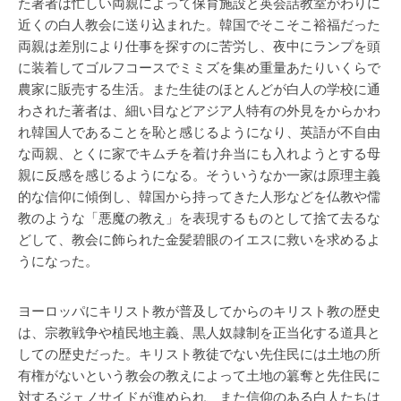
た著者は忙しい両親によって保育施設と英会話教室がわりに
近くの白人教会に送り込まれた。韓国でそこそこ裕福だった
両親は差別により仕事を探すのに苦労し、夜中にランプを頭
に装着してゴルフコースでミミズを集め重量あたりいくらで
農家に販売する生活。また生徒のほとんどが白人の学校に通
わされた著者は、細い目などアジア人特有の外見をからかわ
れ韓国人であることを恥と感じるようになり、英語が不自由
な両親、とくに家でキムチを着け弁当にも入れようとする母
親に反感を感じるようになる。そういうなか一家は原理主義
的な信仰に傾倒し、韓国から持ってきた人形などを仏教や儒
教のような「悪魔の教え」を表現するものとして捨て去るな
どして、教会に飾られた金髪碧眼のイエスに救いを求めるよ
うになった。
ヨーロッパにキリスト教が普及してからのキリスト教の歴史
は、宗教戦争や植民地主義、黒人奴隷制を正当化する道具と
しての歴史だった。キリスト教徒でない先住民には土地の所
有権がないという教会の教えによって土地の簒奪と先住民に
対するジェノサイドが進められ、また信仰のある白人たちは