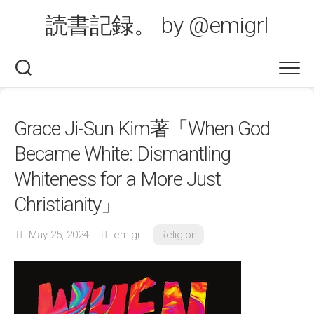
Skip
読書記録。 by @emigrl
to
content
Grace Ji-Sun Kim著「When God
Became White: Dismantling
Whiteness for a More Just
Christianity」
May 25, 2024
emigrl
Religion