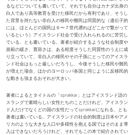
るなどについても書いていて、それでも自分はカナダ出身の
白人であり高等教育を受けた移民だから有利であり、そうし
た背景を持たない非白人の移民や難民は同質的な（遺伝子的
には、ほとんどの国民は６〜７世代遡ればどこかで繋がって
いるという）アイスランド社会で受け入れられるのに苦労し
ている、とも書いている。著者が紹介するような社会制度や
規範の緩さ、寛容さは、ある程度そうした同質性のうえに成
り立っていて、非白人の移民やその子孫にとってのアイスラ
ンド社会はもっと厳しいだろうし、今後そうした移民や難民
が増えた場合、ほかのヨーロッパ各国と同じように反移民的
な動きも強まるおそれが大きい。
著者によるとタイトルの「sprakkar」とはアイスランド語の
スラングで素晴らしい女性たちのことだけれど、アイスラン
ド人だけでなくどの国の女性だってsprakkarになれる、とも
著者は書いている。アイスランドの社会的制度は日本やアメ
リカのような大きな人口や多様性を抱える国ではそのまま導
入はできないだろうけれど、それでもこの本で紹介されてい