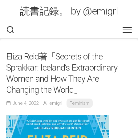
Skip
読書記録。 by @emigrl
to
content
Eliza Reid著「Secrets of the
Sprakkar: Iceland’s Extraordinary
Women and How They Are
Changing the World」
June 4, 2022
emigrl
Feminism