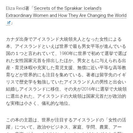
Eliza Reid著「
Secrets of the Sprakkar: Iceland’s
Extraordinary Women and How They Are Changing the World
」
カナダ出身でアイスランド大統領夫人となった女性による
本。アイスランドといえば世界で最も男女平等が進んでいる
国の１つと言われていて、1980年に世界で初めて選挙で選ば
れた女性国家元首を排出したほか、男女ともに与えられる出
産・育児休暇や充実した育児支援、無償に近い平等な高等教
育などが世界的にも注目を集めている。著者は留学先のイギ
リスで歴史学を勉強していたアイスランド人の男性と出会い
結婚しアイスランドに移住、その夫が2016年に選挙で大統領
に選出された。アイスランドの大統領は国家元首だが政治的
な実権は小さく、儀礼的な地位。
この本の主題は、世界が注目するアイスランドの「女性の活
躍」について。政治やビジネス、家庭、学問、農業、アー