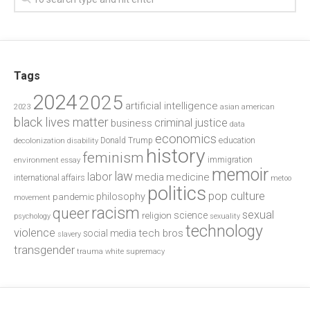
Tags
2024
2025
artificial intelligence
2023
asian american
black lives matter
criminal justice
business
data
economics
education
decolonization
Donald Trump
disability
history
feminism
environment
essay
immigration
memoir
law
labor
media
medicine
international affairs
metoo
politics
pop culture
philosophy
pandemic
movement
racism
queer
sexual
science
religion
psychology
sexuality
technology
violence
tech bros
social media
slavery
transgender
trauma
white supremacy