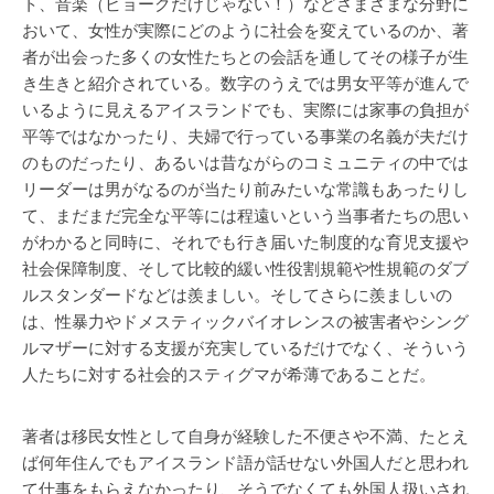
ト、音楽（ビョークだけじゃない！）などさまざまな分野に
おいて、女性が実際にどのように社会を変えているのか、著
者が出会った多くの女性たちとの会話を通してその様子が生
き生きと紹介されている。数字のうえでは男女平等が進んで
いるように見えるアイスランドでも、実際には家事の負担が
平等ではなかったり、夫婦で行っている事業の名義が夫だけ
のものだったり、あるいは昔ながらのコミュニティの中では
リーダーは男がなるのが当たり前みたいな常識もあったりし
て、まだまだ完全な平等には程遠いという当事者たちの思い
がわかると同時に、それでも行き届いた制度的な育児支援や
社会保障制度、そして比較的緩い性役割規範や性規範のダブ
ルスタンダードなどは羨ましい。そしてさらに羨ましいの
は、性暴力やドメスティックバイオレンスの被害者やシング
ルマザーに対する支援が充実しているだけでなく、そういう
人たちに対する社会的スティグマが希薄であることだ。
著者は移民女性として自身が経験した不便さや不満、たとえ
ば何年住んでもアイスランド語が話せない外国人だと思われ
て仕事をもらえなかったり、そうでなくても外国人扱いされ