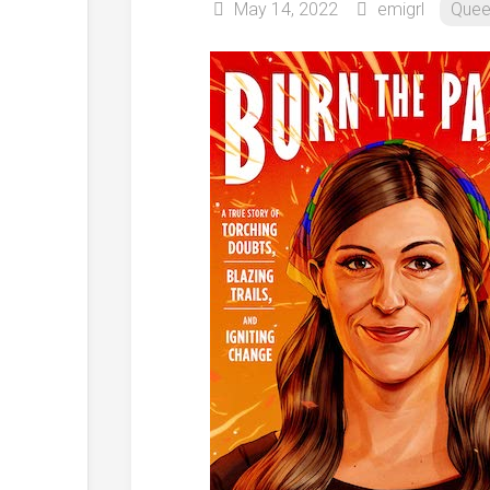
May 14, 2022
emigrl
Quee