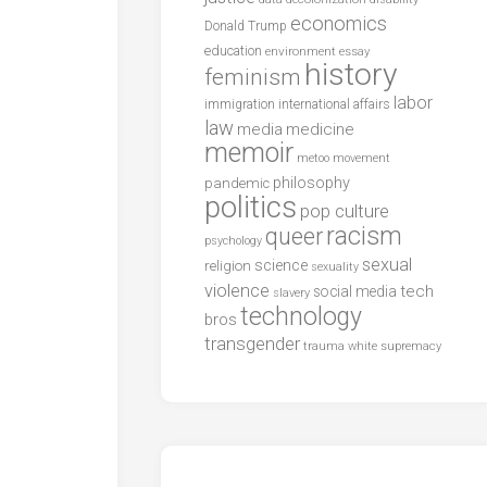
economics
Donald Trump
education
environment
essay
history
feminism
labor
international affairs
immigration
law
media
medicine
memoir
metoo
movement
philosophy
pandemic
politics
pop culture
racism
queer
psychology
sexual
science
religion
sexuality
violence
tech
social media
slavery
technology
bros
transgender
trauma
white supremacy