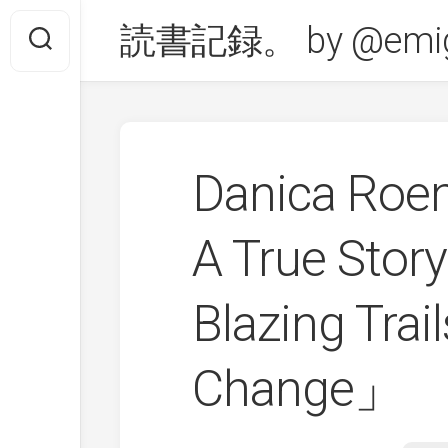
Skip
読書記録。 by @emig
to
content
Danica Roe
A True Story
Blazing Trail
Change」