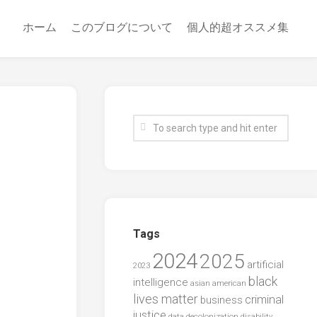
ホーム
このブログについて
個人的超オススメ集
Tags
2024
2025
artificial
2023
black
intelligence
asian american
lives matter
criminal
business
justice
data
decolonization
disability