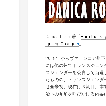
Danica Roem著「
Burn the Page
Igniting Change
」
2018年からヴァージニア州
には他の州でトランスジェン
スジェンダーを公言して当選
たものの、トランスジェンダ
は全米初。現在は３期目。本
治への参加を呼びかける内容