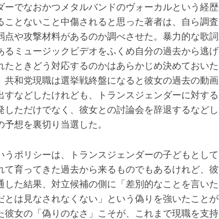
ダーでなおかつメタルバンドのヴォーカルという経歴
ることないこと中傷されると思った著者は、自ら調査
弱点や攻撃材料があるのか調べさせた。暴力的な歌詞
あるミュージックビデオをふくめ自分の過去から逃げ
れたときどう対応するのかはあらかじめ決めておいた
、共和党現職は選挙戦終盤になると彼女の過去の動画
出すなどしたけれども、トランスジェンダーに対する
発しただけでなく、彼女との討論会を辞退するなどし
の予想を裏切り当選した。
いうポリシーは、トランスジェンダーの子どもとして
れて育ってきた過去から来るものでもあるけれど、彼
通した結果、対立候補の側に「差別的なことを言いた
だとは見なされなくない」という偽りを強いたことが
た彼女の「偽りのなさ」こそが、これまで現職を支持