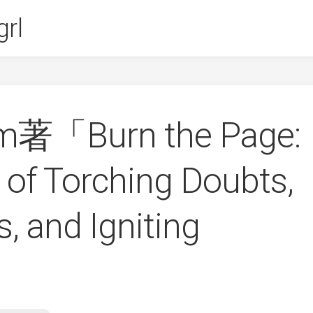
rl
m著「Burn the Page:
 of Torching Doubts,
s, and Igniting