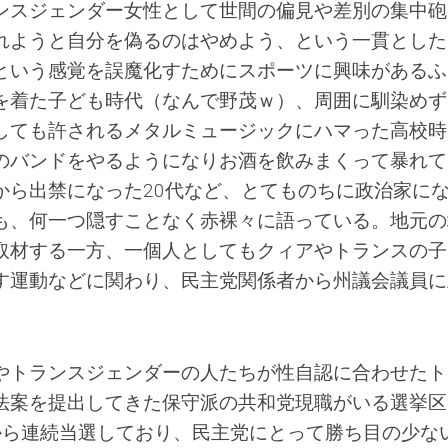
ンスジェンダー女性として世間の偏見や差別の集中砲
れようと自分を偽るのはやめよう、という一貫とした
という感覚を誤魔化すためにスポーツに興味があるふ
を着た子ども時代（なんで野茂ｗ）、周囲に馴染めず
しても許されるメタルミュージックにハマった高校時
のバンドをやるようになりお酒を飲みまくって暴れて
から出禁になった20代など、とてものちに政治家に
も、何一つ隠すことなく赤裸々に語っている。地元の
取材する一方、一個人としてもクィアやトランスの子
す運動などに関わり、民主党関係者から州議会議員に
やトランスジェンダーの人たちが性自認に合わせたト
法案を提出してきた保守派の共和党現職がいる選挙区
から連続当選しており、民主党にとって勝ち目の少な