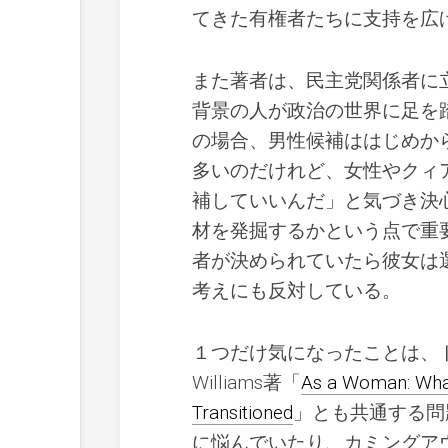
てきた有権者たちに支持を広
また著者は、民主党関係者に
背景の人が政治の世界に足を
の場合、男性候補ははじめか
多いのだけれど、女性やクィ
補していいんだ」と気づき決
材を発掘するかという点で重
者が決められていたら彼女は
考えにも反対している。
１つだけ気になったことは、トラ
Williams著「
As a Woman: What 
Transitioned
」とも共通する問
に悩んでいたり、カミングア