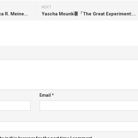
NEXT
Angela Y. Davis, Gina Dent, Erica R. Meiners & Beth E. Richie著「Abolition. Feminism. Now.」
Yascha Mounk著「The Great Experiment: Why Diverse Democracies Fall Apart and How They Can Endure」
Email
*