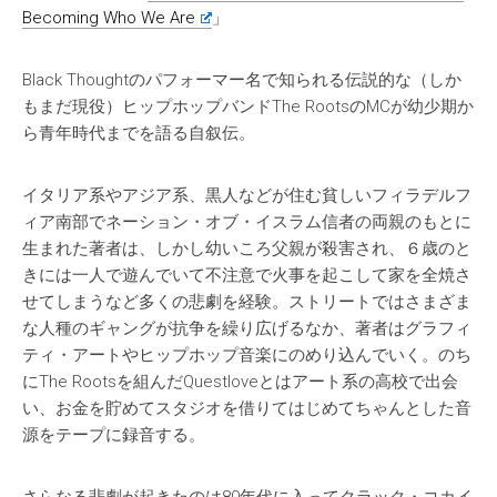
Becoming Who We Are
」
Black Thoughtのパフォーマー名で知られる伝説的な（しか
もまだ現役）ヒップホップバンドThe RootsのMCが幼少期か
ら青年時代までを語る自叙伝。
イタリア系やアジア系、黒人などが住む貧しいフィラデルフ
ィア南部でネーション・オブ・イスラム信者の両親のもとに
生まれた著者は、しかし幼いころ父親が殺害され、６歳のと
きには一人で遊んでいて不注意で火事を起こして家を全焼さ
せてしまうなど多くの悲劇を経験。ストリートではさまざま
な人種のギャングが抗争を繰り広げるなか、著者はグラフィ
ティ・アートやヒップホップ音楽にのめり込んでいく。のち
にThe Rootsを組んだQuestloveとはアート系の高校で出会
い、お金を貯めてスタジオを借りてはじめてちゃんとした音
源をテープに録音する。