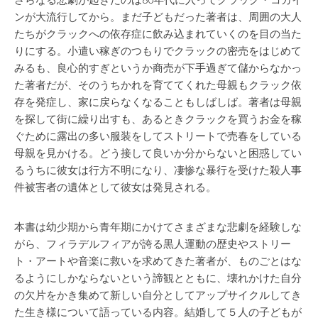
さらなる悲劇が起きたのは80年代に入ってクラック・コカイ
ンが大流行してから。まだ子どもだった著者は、周囲の大人
たちがクラックへの依存症に飲み込まれていくのを目の当た
りにする。小遣い稼ぎのつもりでクラックの密売をはじめて
みるも、良心的すぎというか商売が下手過ぎて儲からなかっ
た著者だが、そのうちかれを育ててくれた母親もクラック依
存を発症し、家に戻らなくなることもしばしば。著者は母親
を探して街に繰り出すも、あるときクラックを買うお金を稼
ぐために露出の多い服装をしてストリートで売春をしている
母親を見かける。どう接して良いか分からないと困惑してい
るうちに彼女は行方不明になり、凄惨な暴行を受けた殺人事
件被害者の遺体として彼女は発見される。
本書は幼少期から青年期にかけてさまざまな悲劇を経験しな
がら、フィラデルフィアが誇る黒人運動の歴史やストリー
ト・アートや音楽に救いを求めてきた著者が、ものごとはな
るようにしかならないという諦観とともに、壊れかけた自分
の欠片をかき集めて新しい自分としてアップサイクルしてき
た生き様について語っている内容。結婚して５人の子どもが