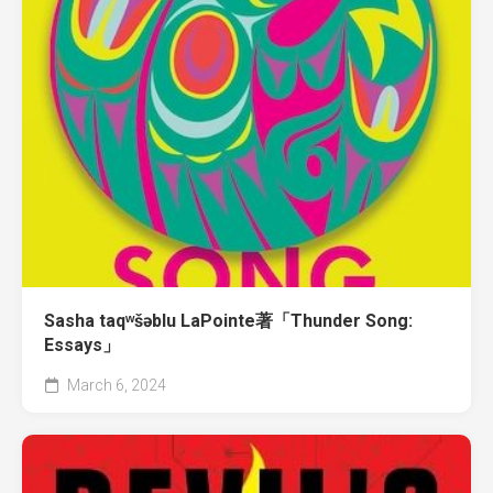
Sasha taqʷšəblu LaPointe著「Thunder Song:
Essays」
March 6, 2024