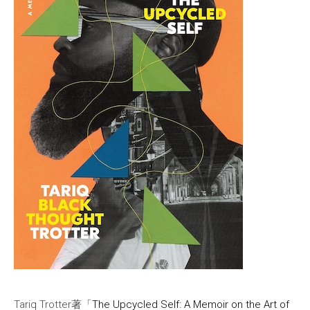
Tariq Trotter著「
The Upcycled Self: A Memoir on the Art of