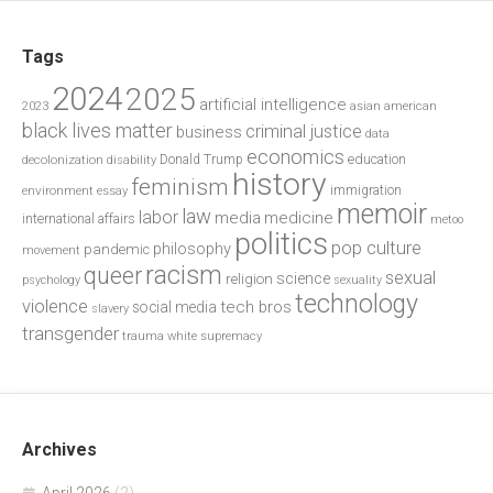
Tags
2024
2025
artificial intelligence
2023
asian american
black lives matter
criminal justice
business
data
economics
education
decolonization
Donald Trump
disability
history
feminism
environment
essay
immigration
memoir
law
labor
media
medicine
international affairs
metoo
politics
pop culture
philosophy
pandemic
movement
racism
queer
sexual
science
religion
psychology
sexuality
technology
violence
tech bros
social media
slavery
transgender
trauma
white supremacy
Archives