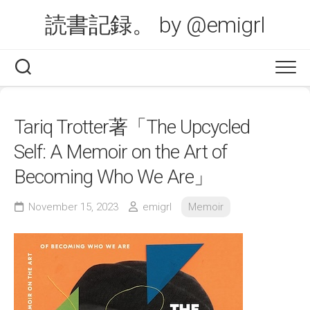
Skip
読書記録。 by @emigrl
to
content
Tariq Trotter著「The Upcycled
Self: A Memoir on the Art of
Becoming Who We Are」
November 15, 2023
emigrl
Memoir