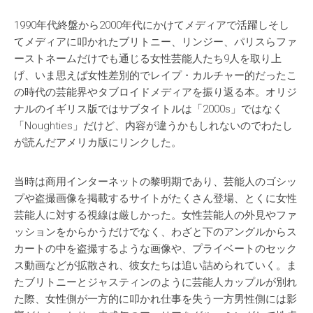
1990年代終盤から2000年代にかけてメディアで活躍しそし
てメディアに叩かれたブリトニー、リンジー、パリスらファ
ーストネームだけでも通じる女性芸能人たち9人を取り上
げ、いま思えば女性差別的でレイプ・カルチャー的だったこ
の時代の芸能界やタブロイドメディアを振り返る本。オリジ
ナルのイギリス版ではサブタイトルは「2000s」ではなく
「Noughties」だけど、内容が違うかもしれないのでわたし
が読んだアメリカ版にリンクした。
当時は商用インターネットの黎明期であり、芸能人のゴシッ
プや盗撮画像を掲載するサイトがたくさん登場、とくに女性
芸能人に対する視線は厳しかった。女性芸能人の外見やファ
ッションをからかうだけでなく、わざと下のアングルからス
カートの中を盗撮するような画像や、プライベートのセック
ス動画などが拡散され、彼女たちは追い詰められていく。ま
たブリトニーとジャスティンのように芸能人カップルが別れ
た際、女性側が一方的に叩かれ仕事を失う一方男性側には影