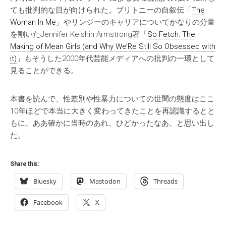
ても批判的な目が向けられた。ブリトニーの自叙伝「
The
Woman In Me
」やリンジーのキャリアについてかなりの分量
を割いたJennifer Keishin Armstrong著「
So Fetch: The
Making of Mean Girls (and Why We’Re Still So Obsessed with
it)
」もそうした2000年代芸能メディアへの批判の一環として
見ることができる。
本書を読んで、性差別や性暴力についての世間の態度はここ
10年ほどで本当に大きく変わってきたことを再認識するとと
もに、ああ確かに当時のあれ、ひどかったなあ、と思い出し
た。
Share this:
Bluesky
Mastodon
Threads
Facebook
X