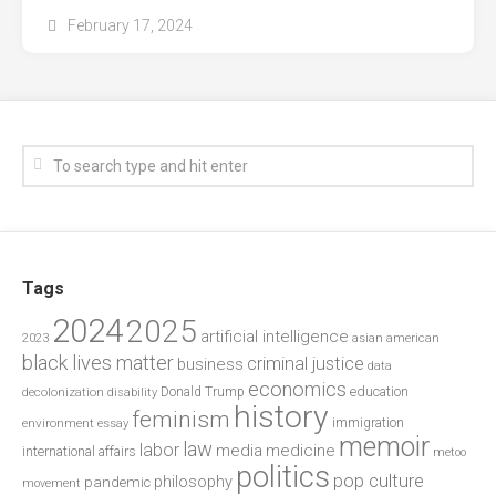
February 17, 2024
Tags
2024
2025
artificial intelligence
2023
asian american
black lives matter
criminal justice
business
data
economics
education
decolonization
Donald Trump
disability
history
feminism
environment
essay
immigration
memoir
law
labor
media
medicine
international affairs
metoo
politics
pop culture
philosophy
pandemic
movement