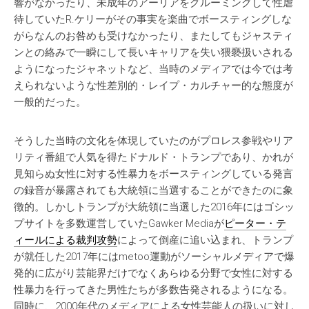
響がなかったり、未成年のアーリアをグルーミングして性虐
待していたR.ケリーがその事実を楽曲でボースティングしな
がらなんのお咎めも受けなかったり、またしてもジャスティ
ンとの絡みで一瞬にして長いキャリアを失い猥褻扱いされる
ようになったジャネットなど、当時のメディアでは今では考
えられないような性差別的・レイプ・カルチャー的な態度が
一般的だった。
そうした当時の文化を体現していたのがプロレス参戦やリア
リティ番組で人気を得たドナルド・トランプであり、かれが
見知らぬ女性に対する性暴力をボースティングしている発言
の録音が暴露されても大統領に当選することができたのに象
徴的。しかしトランプが大統領に当選した2016年にはゴシッ
プサイトを多数運営していたGawker Mediaが
ピーター・テ
ィールによる裁判攻勢
によって倒産に追い込まれ、トランプ
が就任した2017年にはmetoo運動がソーシャルメディアで爆
発的に広がり芸能界だけでなくあらゆる分野で女性に対する
性暴力を行ってきた男性たちが多数告発されるようになる。
同時に、2000年代のメディアによる女性芸能人の扱いに対し