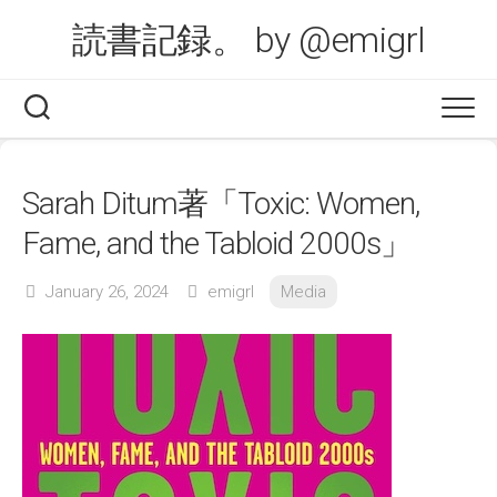
Skip
読書記録。 by @emigrl
to
content
Sarah Ditum著「Toxic: Women,
Fame, and the Tabloid 2000s」
January 26, 2024
emigrl
Media