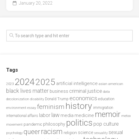
January 20, 2022
Tags
2024
2025
artificial intelligence
2023
asian american
black lives matter
criminal justice
business
data
economics
education
decolonization
Donald Trump
disability
history
feminism
environment
essay
immigration
memoir
law
labor
media
medicine
international affairs
metoo
politics
pop culture
philosophy
pandemic
movement
racism
queer
sexual
science
religion
psychology
sexuality