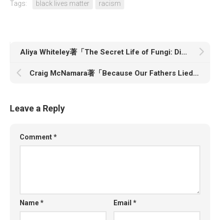
Tags:
black lives matter
racism
Aliya Whiteley著「The Secret Life of Fungi: Discoveries From a Hidden World」
Craig McNamara著「Because Our Fathers Lied: A Memoir of Truth and Family, from Vietnam to Today」
Leave a Reply
Comment
*
Name
*
Email
*