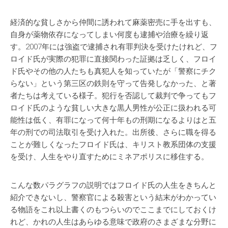
経済的な貧しさから仲間に誘われて麻薬密売に手を出すも、
自身が薬物依存になってしまい何度も逮捕や治療を繰り返
す。2007年には強盗で逮捕され有罪判決を受けたけれど、フ
ロイド氏が実際の犯罪に直接関わった証拠は乏しく、フロイ
ド氏やその他の人たちも真犯人を知っていたが「警察にチク
らない」という第三区の鉄則を守って告発しなかった、と著
者たちは考えている様子。犯行を否認して裁判で争ってもフ
ロイド氏のような貧しい大きな黒人男性が公正に扱われる可
能性は低く、有罪になって何十年もの刑期になるよりはと五
年の刑での司法取引を受け入れた。出所後、さらに職を得る
ことが難しくなったフロイド氏は、キリスト教系団体の支援
を受け、人生をやり直すためにミネアポリスに移住する。
こんな数パラグラフの説明ではフロイド氏の人生をきちんと
紹介できないし、警察官による殺害という結末がわかってい
る物語をこれ以上書くのもつらいのでここまでにしておくけ
れど、かれの人生はあらゆる意味で政府のさまざまな分野に