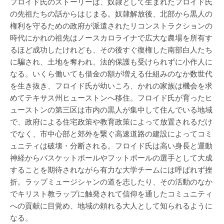
フロイド氏のストーリーは、奴隷として生まれたフロイド氏
の先祖たちの話からはじまる。奴隷解放後、北部から黒人の
権利を守るための政府が派遣されたリコンストラクションの
時代にかれの祖先はノースカロライナで広大な農場を所有す
るほど成功したけれども、その後すぐ復権した南部白人たち
に騙され、土地を奪われ、法的保護も受けられずに小作人に
なる。いくら働いても借金の額が増える仕組みのなか数世代
を生き抜き、フロイド氏が幼いころ、かれの家族は機会を求
めてテキサス州ヒューストンへ移住。フロイド氏が育ったヒ
ューストンの第三区は市内の黒人が集中して住んでいる地域
で、政府による住宅政策や教育政策によって放置されるだけ
でなく、市中心部と郊外を繋ぐ高速道路の建設によってコミ
ュニティは破壊・分断される。フロイド氏は高い身長と運動
神経からバスケットボールやフットボールの選手として大成
することを期待されながら有力な大学チームには呼ばれず挫
折。ラップミュージシャンの道を志したり、その活動のなか
でキリスト教ラップに触発されて信仰を通したコミュニティ
への貢献に目覚め、地域の頼れる大人として知られるように
なる。