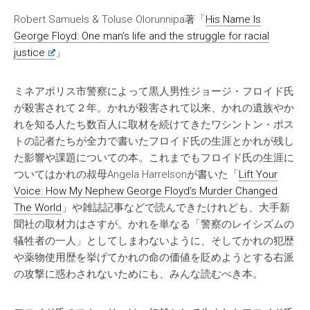
Robert Samuels & Toluse Olorunnipa著「
His Name Is
George Floyd: One man’s life and the struggle for racial
justice
」
ミネアポリス市警察によって黒人男性ジョージ・フロイド氏
が殺害されて２年。かれが殺害されて以来、かれの遺族やか
れを知る人たち数百人に取材を続けてきたワシントン・ポス
トの記者たちが全力で書いたフロイド氏の生涯とかれが残し
た影響や課題についての本。これまでもフロイド氏の生涯に
ついてはかれの叔母Angela Harrelsonが書いた「
Lift Your
Voice: How My Nephew George Floyd’s Murder Changed
The World
」や雑誌記事などで読んできたけれども、大手新
聞社の取材力はさすが。かれを単なる「警察のレイシズムの
犠牲者の一人」としてしまわないように、そしてかれの犯歴
や薬物使用歴を挙げてかれの命の価値を貶めようとする右派
の攻撃に惑わされないためにも、みんな読むべき本。