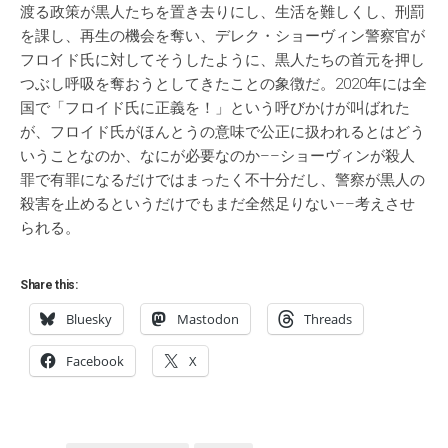
渡る政策が黒人たちを置き去りにし、生活を難しくし、刑罰
を課し、再生の機会を奪い、デレク・ショーヴィン警察官が
フロイド氏に対してそうしたように、黒人たちの首元を押し
つぶし呼吸を奪おうとしてきたことの象徴だ。2020年には全
国で「フロイド氏に正義を！」という呼びかけが叫ばれた
が、フロイド氏がほんとうの意味で公正に扱われるとはどう
いうことなのか、なにが必要なのか––ショーヴィンが殺人
罪で有罪になるだけではまったく不十分だし、警察が黒人の
殺害を止めるというだけでもまだ全然足りない––考えさせ
られる。
Share this:
Bluesky
Mastodon
Threads
Facebook
X