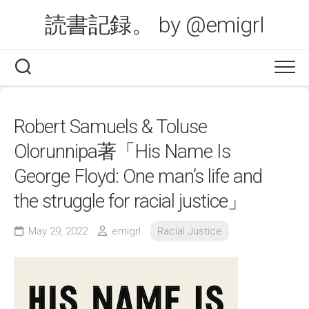
Skip
読書記録。 by @emigrl
to
content
Robert Samuels & Toluse
Olorunnipa著「His Name Is
George Floyd: One man’s life and
the struggle for racial justice」
May 29, 2022
emigrl
Racial Justice