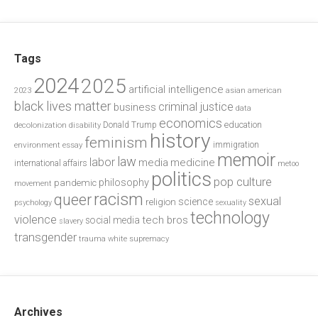
Tags
2024
2025
artificial intelligence
2023
asian american
black lives matter
criminal justice
business
data
economics
education
decolonization
Donald Trump
disability
history
feminism
environment
essay
immigration
memoir
law
labor
media
medicine
international affairs
metoo
politics
pop culture
philosophy
pandemic
movement
racism
queer
sexual
science
religion
psychology
sexuality
technology
violence
tech bros
social media
slavery
transgender
trauma
white supremacy
Archives