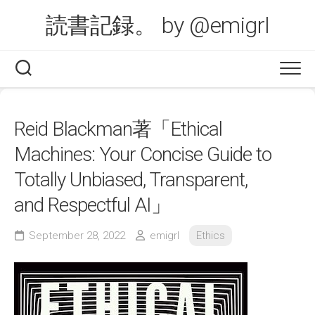
Skip
読書記録。 by @emigrl
to
content
Reid Blackman著「Ethical
Machines: Your Concise Guide to
Totally Unbiased, Transparent,
and Respectful AI」
September 28, 2022
emigrl
Ethics