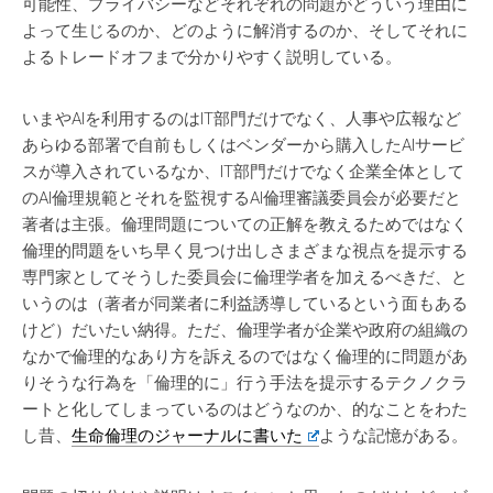
可能性、プライバシーなどそれぞれの問題がどういう理由に
よって生じるのか、どのように解消するのか、そしてそれに
よるトレードオフまで分かりやすく説明している。
いまやAIを利用するのはIT部門だけでなく、人事や広報など
あらゆる部署で自前もしくはベンダーから購入したAIサービ
スが導入されているなか、IT部門だけでなく企業全体として
のAI倫理規範とそれを監視するAI倫理審議委員会が必要だと
著者は主張。倫理問題についての正解を教えるためではなく
倫理的問題をいち早く見つけ出しさまざまな視点を提示する
専門家としてそうした委員会に倫理学者を加えるべきだ、と
いうのは（著者が同業者に利益誘導しているという面もある
けど）だいたい納得。ただ、倫理学者が企業や政府の組織の
なかで倫理的なあり方を訴えるのではなく倫理的に問題があ
りそうな行為を「倫理的に」行う手法を提示するテクノクラ
ートと化してしまっているのはどうなのか、的なことをわた
し昔、
生命倫理のジャーナルに書いた
ような記憶がある。