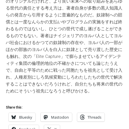
のオリジナルだけれど、より良い未来への取り組みをあらゆ
る世代の責任とする考え方は、著者自身が多数の黒人知識人
らの発言から引用するように普遍的なものだ。奴隷制への賠
償とは一度なんらかの支払いやプログラムの実施をすれば終
わるものではないし、ひとつの世代で成し遂げることができ
るものでもない。著者はナイジェリアのヨルバ人としてヨル
バ社会におけるかつての奴隷制の存在や、ヨルバ人の一部が
ほかの部族のヨルバ人を白人に奴隷として売り渡した歴史に
も触れ、次の「Elite Capture」で膨らませているアイデンテ
ィティ集団の倫理的地位の不確かさについても論じたうえ
で、自由と平等のために戦った同胞たちを祖先として受け入
れ、人種差別にしろ気候変動にしろわたしたちの世代で解決
することはできないだろうけれど、自分たちも将来の世代の
ためにそういう祖先になろうと呼びかける。
Share this:
Bluesky
Mastodon
Threads