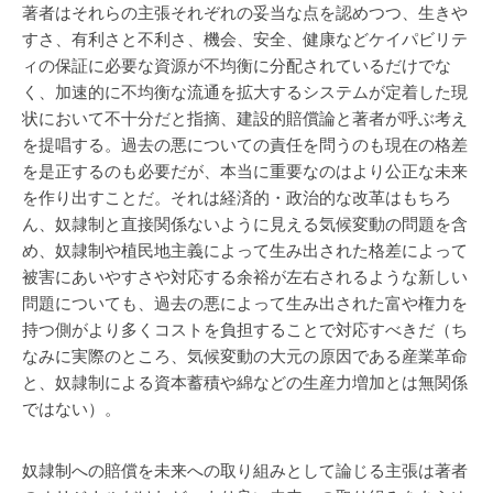
著者はそれらの主張それぞれの妥当な点を認めつつ、生きや
すさ、有利さと不利さ、機会、安全、健康などケイパビリテ
ィの保証に必要な資源が不均衡に分配されているだけでな
く、加速的に不均衡な流通を拡大するシステムが定着した現
状において不十分だと指摘、建設的賠償論と著者が呼ぶ考え
を提唱する。過去の悪についての責任を問うのも現在の格差
を是正するのも必要だが、本当に重要なのはより公正な未来
を作り出すことだ。それは経済的・政治的な改革はもちろ
ん、奴隷制と直接関係ないように見える気候変動の問題を含
め、奴隷制や植民地主義によって生み出された格差によって
被害にあいやすさや対応する余裕が左右されるような新しい
問題についても、過去の悪によって生み出された富や権力を
持つ側がより多くコストを負担することで対応すべきだ（ち
なみに実際のところ、気候変動の大元の原因である産業革命
と、奴隷制による資本蓄積や綿などの生産力増加とは無関係
ではない）。
奴隷制への賠償を未来への取り組みとして論じる主張は著者