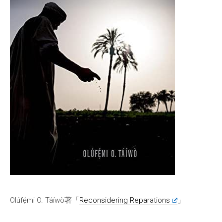
Olúfẹ́mi O. Táíwò著「
Reconsidering Reparations
」