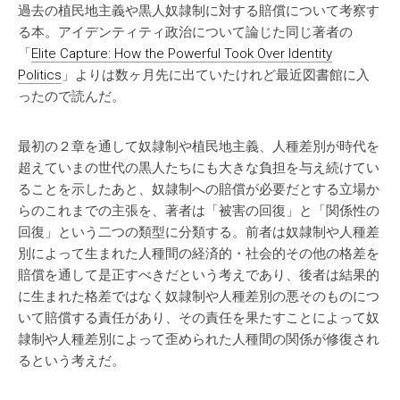
過去の植民地主義や黒人奴隷制に対する賠償について考察す
る本。アイデンティティ政治について論じた同じ著者の
「
Elite Capture: How the Powerful Took Over Identity
Politics
」よりは数ヶ月先に出ていたけれど最近図書館に入
ったので読んだ。
最初の２章を通して奴隷制や植民地主義、人種差別が時代を
超えていまの世代の黒人たちにも大きな負担を与え続けてい
ることを示したあと、奴隷制への賠償が必要だとする立場か
らのこれまでの主張を、著者は「被害の回復」と「関係性の
回復」という二つの類型に分類する。前者は奴隷制や人種差
別によって生まれた人種間の経済的・社会的その他の格差を
賠償を通して是正すべきだという考えであり、後者は結果的
に生まれた格差ではなく奴隷制や人種差別の悪そのものにつ
いて賠償する責任があり、その責任を果たすことによって奴
隷制や人種差別によって歪められた人種間の関係が修復され
るという考えだ。