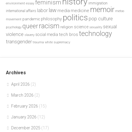
history
feminism
environment
essay
immigration
memoir
law
labor
media
medicine
international affairs
metoo
politics
pop culture
philosophy
pandemic
movement
racism
queer
sexual
science
religion
psychology
sexuality
technology
violence
tech bros
social media
slavery
transgender
trauma
white supremacy
Archives
April 2026
(2)
March 2026
(2)
February 2026
(15)
January 2026
(12)
December 2025
(17)