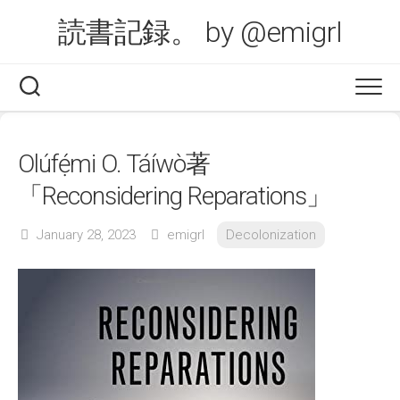
Skip
読書記録。 by @emigrl
to
content
Olúfẹ́mi O. Táíwò著
「Reconsidering Reparations」
January 28, 2023
emigrl
Decolonization