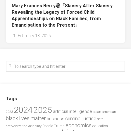
Mary Frances Berry著「Slavery After Slavery:
Revealing the Legacy of Forced Child
Apprenticeships on Black Families, from
Emancipation to the Present」
February 13, 2025
Tags
2024
2025
artificial intelligence
2023
asian american
black lives matter
criminal justice
business
data
economics
education
decolonization
Donald Trump
disability