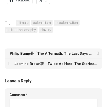
Facebook
X
Tags:
climate
colonialism
decolonization
political philosophy
slavery
Philip Bump著「The Aftermath: The Last Days of the Baby Boom and the Future of Power in America」
Jasmine Brown著「Twice As Hard: The Stories of Black Women Who Fought to Become Physicians, from the Civil War to the 21st Century」
Leave a Reply
Comment
*