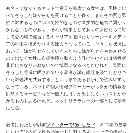
有名人でなくてもネットで意見を発表する女性は、男性に比
べてそうした嫌がらせを受けることが多く、またその質も男
性に対するものに比べて性的なものや直接的な危害に繋がり
かねないものが多く、それが結果として多くの女性たちに対
して公の場で発言するキャリアを避けたりソーシャルメディ
アの利用を控えたりする圧力となっている。そうした状況に
おいて、嫌がらせをしている人たちに嫌がらせをやめさせる
のではなく女性に自衛手段を取るよう呼びかけるのは犠牲者
非難にもなりかねないので慎重になるべきだけれど、実際に
そうした脅威に晒されている著者が試行錯誤を経てたどりつ
いた対処法を共有する、という形であるおかげで読みやすく
なっている。ネットの個人情報ブローカーから自分の情報を
削除するサービスなど一般人には手が出しにくいコストがか
かるものもあるけれど、ネットリテラシーの一部として参考
になる。
著者はわたしが以前
ツイッターで紹介した
、2020年の選挙
において13人の女性政治家たちに対するネット上での嫌がら