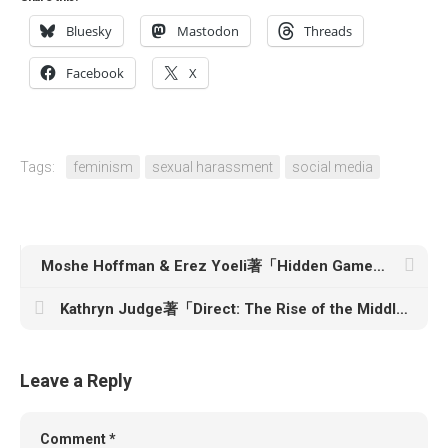
Bluesky
Mastodon
Threads
Facebook
X
Tags:
feminism
sexual harassment
social media
Moshe Hoffman & Erez Yoeli著「Hidden Games: The Surprising Power of Game Theory to Explain Irrational Human Behavior」
Kathryn Judge著「Direct: The Rise of the Middleman Economy and the Power of Going to the Source」
Leave a Reply
Comment
*