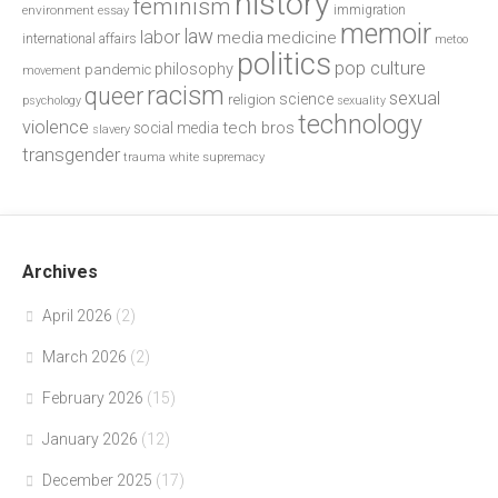
history
feminism
environment
essay
immigration
memoir
law
labor
media
medicine
international affairs
metoo
politics
pop culture
philosophy
pandemic
movement
racism
queer
sexual
science
religion
psychology
sexuality
technology
violence
tech bros
social media
slavery
transgender
trauma
white supremacy
Archives
April 2026
(2)
March 2026
(2)
February 2026
(15)
January 2026
(12)
December 2025
(17)