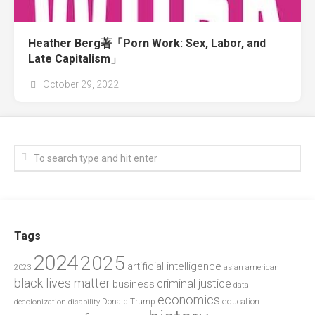
Heather Berg著「Porn Work: Sex, Labor, and
Late Capitalism」
October 29, 2022
Tags
2024
2025
artificial intelligence
2023
asian american
black lives matter
criminal justice
business
data
economics
education
decolonization
Donald Trump
disability