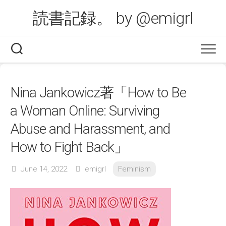
Skip
読書記録。 by @emigrl
to
content
Nina Jankowicz著「How to Be
a Woman Online: Surviving
Abuse and Harassment, and
How to Fight Back」
June 14, 2022
emigrl
Feminism