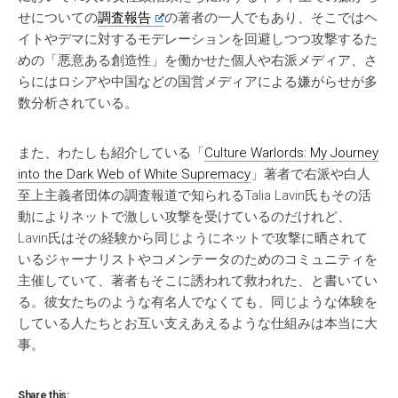
せについての
調査報告
の著者の一人でもあり、そこではヘ
イトやデマに対するモデレーションを回避しつつ攻撃するた
めの「悪意ある創造性」を働かせた個人や右派メディア、さ
らにはロシアや中国などの国営メディアによる嫌がらせが多
数分析されている。
また、わたしも紹介している「
Culture Warlords: My Journey
into the Dark Web of White Supremacy
」著者で右派や白人
至上主義者団体の調査報道で知られるTalia Lavin氏もその活
動によりネットで激しい攻撃を受けているのだけれど、
Lavin氏はその経験から同じようにネットで攻撃に晒されて
いるジャーナリストやコメンテータのためのコミュニティを
主催していて、著者もそこに誘われて救われた、と書いてい
る。彼女たちのような有名人でなくても、同じような体験を
している人たちとお互い支えあえるような仕組みは本当に大
事。
Share this: