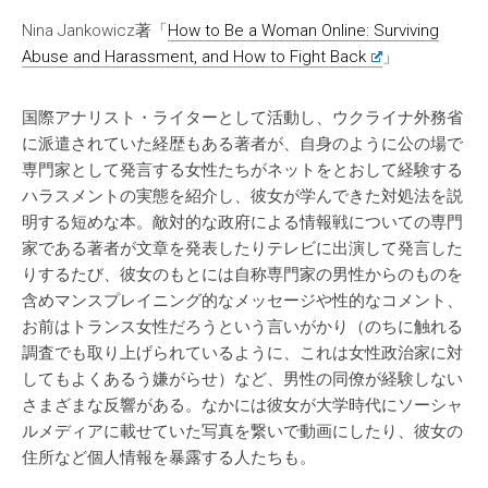
Nina Jankowicz著「
How to Be a Woman Online: Surviving
Abuse and Harassment, and How to Fight Back
」
国際アナリスト・ライターとして活動し、ウクライナ外務省
に派遣されていた経歴もある著者が、自身のように公の場で
専門家として発言する女性たちがネットをとおして経験する
ハラスメントの実態を紹介し、彼女が学んできた対処法を説
明する短めな本。敵対的な政府による情報戦についての専門
家である著者が文章を発表したりテレビに出演して発言した
りするたび、彼女のもとには自称専門家の男性からのものを
含めマンスプレイニング的なメッセージや性的なコメント、
お前はトランス女性だろうという言いがかり（のちに触れる
調査でも取り上げられているように、これは女性政治家に対
してもよくあるう嫌がらせ）など、男性の同僚が経験しない
さまざまな反響がある。なかには彼女が大学時代にソーシャ
ルメディアに載せていた写真を繋いで動画にしたり、彼女の
住所など個人情報を暴露する人たちも。