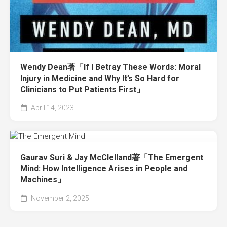
Wendy Dean著「If I Betray These Words: Moral
Injury in Medicine and Why It’s So Hard for
Clinicians to Put Patients First」
April 14, 2023
Gaurav Suri & Jay McClelland著「The Emergent
Mind: How Intelligence Arises in People and
Machines」
November 2, 2025