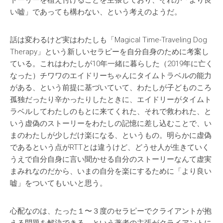
トーリーを植え付けることを主張しており、それが「より良
い嘘」であっても構わない、という考えのようだ。
話は変わるけど実はわたしも「Magical Time-Traveling Dog
Therapy」という新しいセラピーを自分自身のために考案し
ている。これはわたしが10年一緒に暮らした（2019年に亡く
なった）チワワのエイドリーちゃんにタイムトラベルの能力
がある、という前提に基づいていて、わたしが子どものころ
孤独だったり辛かったりしたときに、エイドリーがタイムト
ラベルしてわたしのもとに来てくれた、それで救われた、と
いう虚偽のストーリーをわたしの記憶に差し込むことで、い
まのわたしが少しだけ楽になる、というもの。明らかに虚偽
であるという点がRTTとは違うけど、どうせ人が生きていく
うえで自分自身に言い聞かせる自分のストーリーなんて虚実
まみれなのだから、いまの自分を楽にするために「より良い
嘘」をついてもいいと思う。
心配なのは、たった１〜３度のセラピーでクライアントが抱