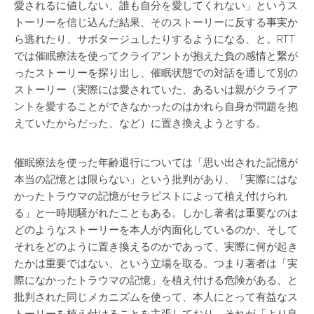
愛されるに値しない、誰も自分を愛してくれない」というス
トーリーを信じ込んだ結果、そのストーリーに反する事実か
ら逃れたり、サボタージュしたりするようになる、と。RTT
では催眠療法を使ってクライアントが抱えた負の感情と繋が
ったストーリーを探り出し、催眠状態での対話を通して別の
ストーリー（実際には愛されていた、あるいは親がクライア
ントを愛することができなかったのはかれら自身が問題を抱
えていたからだった、など）に置き換えようとする。
催眠療法を使った年齢退行については「思い出された記憶が
本当の記憶とは限らない」という批判があり、「実際にはな
かったトラウマの記憶がセラピストによって植え付けられ
る」と一時期騒がれたこともある。しかし著者は重要なのは
どのようなストーリーを本人が内面化しているのか、そして
それをどのように置き換えるのかであって、実際に何が起き
たかは重要ではない、という立場を取る。つまり著者は「実
際になかったトラウマの記憶」を植え付ける危険がある、と
批判された同じメカニズムを使って、本人にとって有益なス