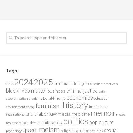
Tags
2024
2025
artificial intelligence
2023
asian american
black lives matter
criminal justice
business
data
economics
education
decolonization
Donald Trump
disability
history
feminism
environment
essay
immigration
memoir
law
labor
media
medicine
international affairs
metoo
politics
pop culture
philosophy
pandemic
movement
racism
queer
sexual
science
religion
psychology
sexuality