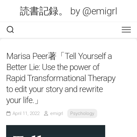
Skip
読書記録。 by @emigrl
to
content
Marisa Peer著「Tell Yourself a
Better Lie: Use the power of
Rapid Transformational Therapy
to edit your story and rewrite
your life.」
April 11, 2022
emigrl
Psychology