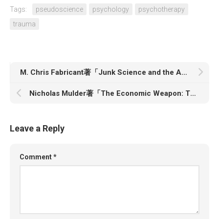
Tags:
pseudoscience
psychology
psychotherapy
trauma
M. Chris Fabricant著「Junk Science and the American Criminal Justice System」
Nicholas Mulder著「The Economic Weapon: The Rise of Sanctions as a Tool of Modern War」
Leave a Reply
Comment
*