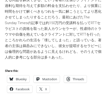
える問題を解決できる、という著者の主張がクライアントに
過剰な期待を与えて多額の料金を支払わせたり、より慎重に
時間をかけて解くべきもつれを一気に解こうとしてより悪化
させてしまったりすることだろう。最初にあげたThe
Sunday Timesの記事では約150万円の受講料を払ってRTTセ
ラピストの資格を取った新人カウンセラーが、性虐待のトラ
ウマや自傷を抱えているクライアントに対してRTTを行った
ところかれらの生活を「壊してしまった」と語っている。著
者の主張は鵜呑みにできないし、彼女が提唱するセラピーに
は倫理的な問題があるように見えるけれども、そのうえで個
人的に参考になる部分は多々あった。
Share this:
Bluesky
Mastodon
Threads
Facebook
X