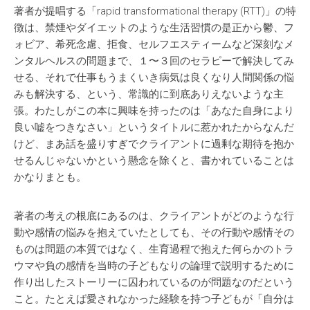
著者が提唱する「rapid transformational therapy (RTT)」の特
徴は、禁煙やダイエットのような生活習慣の是正から鬱、フ
ォビア、希死念慮、拒食、セルフエスティームなど深刻なメ
ンタルヘルスの問題まで、１〜３回のセラピーで解決してみ
せる、それで仕事もうまくいき病気は良くなり人間関係の悩
みも解決する、という、常識的に到底ありえないような主
張。わたしがこの本に興味を持ったのは「あなた自身により
良い嘘をつきなさい」というタイトルに惹かれたからなんだ
けど、まあ話を盛りすぎでクライアントに過剰な期待を抱か
せるんじゃないかという懸念を除くと、書かれていることは
かなりまとも。
著者の考えの根底にあるのは、クライアントがどのような行
動や感情の悩みを抱えていたとしても、その行動や感情その
ものは問題の本質ではなく、生育過程で抱えた何らかのトラ
ウマや負の感情を当時の子どもなりの論理で説明するために
作り出したストーリーに囚われているのが問題なのだという
こと。たとえば愛されなかった経験を持つ子どもが「自分は