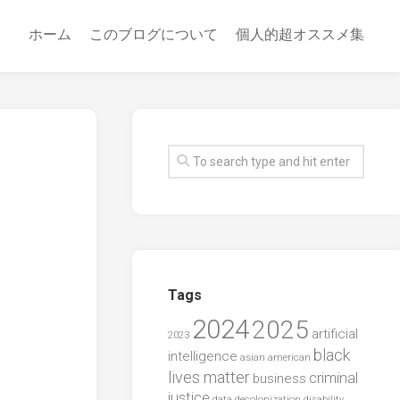
ホーム
このブログについて
個人的超オススメ集
Tags
2024
2025
artificial
2023
black
intelligence
asian american
lives matter
criminal
business
justice
data
decolonization
disability