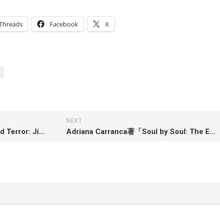
Threads
Facebook
X
m
NEXT
Jeffrey S. Adler著「Bluecoated Terror: Jim Crow New Orleans and the Roots of Modern Police Brutality」
Adriana Carranca著「Soul by Soul: The Evangelical Mission to Spread the Gospel to Muslims」