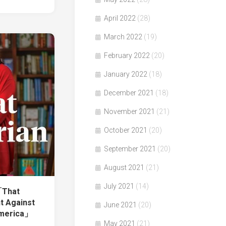
April 2022
(28)
March 2022
(19)
February 2022
(20)
January 2022
(18)
December 2021
(18)
November 2021
(21)
October 2021
(20)
September 2021
(20)
August 2021
(21)
July 2021
(14)
That
ht Against
June 2021
(20)
America」
May 2021
(21)