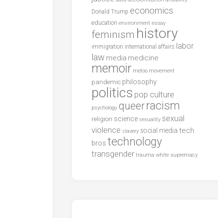
economics
Donald Trump
education
environment
essay
history
feminism
labor
international affairs
immigration
law
media
medicine
memoir
metoo
movement
philosophy
pandemic
politics
pop culture
racism
queer
psychology
sexual
science
religion
sexuality
violence
tech
social media
slavery
technology
bros
transgender
trauma
white supremacy