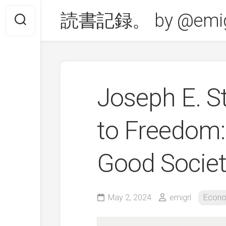
Skip
読書記録。 by @emig
to
content
Joseph E. 
to Freedom:
Good Socie
May 2, 2024
emigrl
Econo