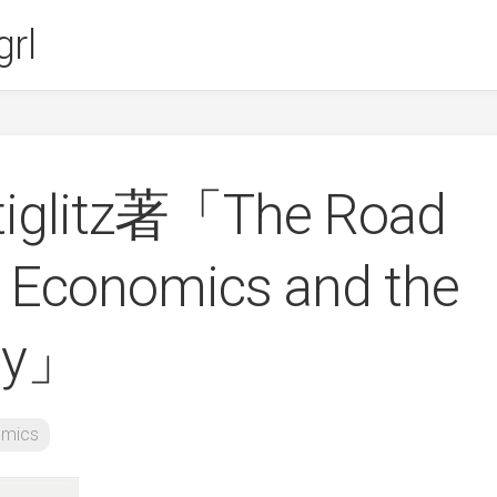
rl
Stiglitz著「The Road
 Economics and the
ty」
mics