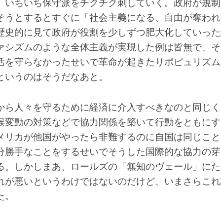
、いちいち保守派をチクチク刺していく。政府が規制
そうとするとすぐに「社会主義になる、自由が奪われ
歴史的に見て政府が役割を少しずつ肥大化していった
ァシズムのような全体主義が実現した例は皆無で、そ
活を守らなかったせいで革命が起きたりポピュリズム
というのはそうだなあと。
から人々を守るために経済に介入すべきなのと同じく
候変動の対策などで協力関係を築いて行動をともにす
メリカが他国がやったら非難するのに自国は同じこと
分勝手なことをするせいでそうした国際的な協力の芽
る。しかしまあ、ロールズの「無知のヴェール」にた
れが悪いというわけではないのだけど、いまさらこれ
た。