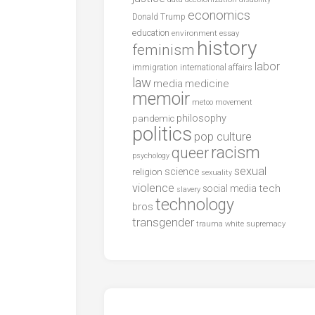
economics
Donald Trump
education
environment
essay
history
feminism
labor
international affairs
immigration
law
media
medicine
memoir
metoo
movement
philosophy
pandemic
politics
pop culture
racism
queer
psychology
sexual
science
religion
sexuality
violence
tech
social media
slavery
technology
bros
transgender
trauma
white supremacy