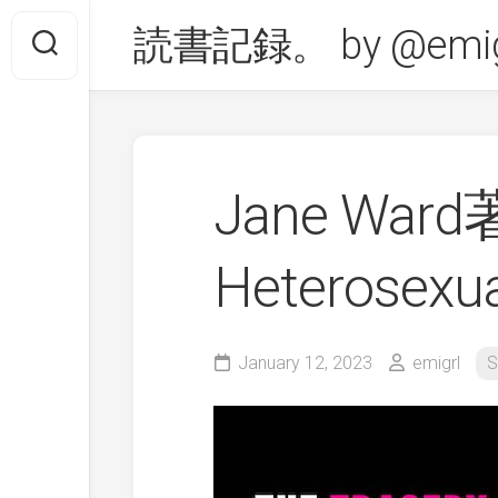
Skip
読書記録。 by @emig
to
content
Jane Ward著
Heterosexu
January 12, 2023
emigrl
S