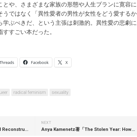
ことや、さまざまな家族の形態や人生プランに寛容に
そうではなく「異性愛者の男性が女性をどう愛するか
ら学ぶべきだ、という主張は刺激的。異性愛の悲劇に
指すすごい本だった。
Threads
Facebook
X
ueer
radical feminism
sexuality
NEXT
Peniel E. Joseph著「The Third Reconstruction: America’s Struggle for Racial Justice in the Twenty-First Century」
Anya Kamenetz著「The Stolen Year: How COVID Changed Children’s Lives, and Where We Go Now」