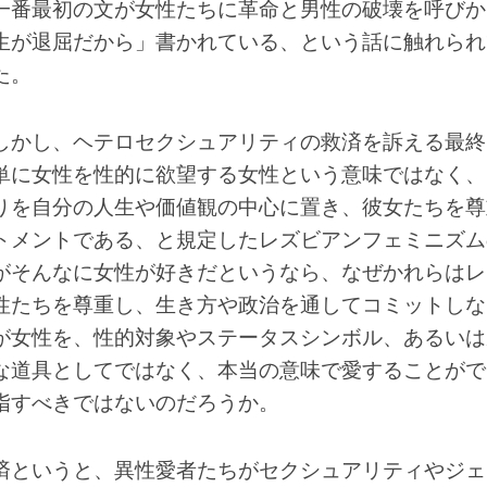
一番最初の文が女性たちに革命と男性の破壊を呼びか
生が退屈だから」書かれている、という話に触れられ
た。
しかし、ヘテロセクシュアリティの救済を訴える最終
単に女性を性的に欲望する女性という意味ではなく、
りを自分の人生や価値観の中心に置き、彼女たちを尊
トメントである、と規定したレズビアンフェミニズム
がそんなに女性が好きだというなら、なぜかれらはレ
性たちを尊重し、生き方や政治を通してコミットしな
が女性を、性的対象やステータスシンボル、あるいは
な道具としてではなく、本当の意味で愛することがで
指すべきではないのだろうか。
済というと、異性愛者たちがセクシュアリティやジェ