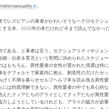
 Heterosexuality
」
者でレズビアンの著者がかわいそうなヘテロセクシュ
する本。2020年の本だけれど今まで読んでなかっ
劇である、と著者は言う。セクシュアリティやジェン
結婚・出産＆育児という世間に決められたスケジュー
のはもちろん、異性愛者の女性が置かれた境遇は特に
険をデフォルトで家庭内に抱え、創造性の欠けたセッ
あげく不満を募らせセルフヘルプ本を読み漁る異性愛
ちには到底理解できない。異性愛者の中でも良心的な
抱えたクィアたちのアライとしてクィアたちが異性愛
協力しようとしているけれども、アライの協力が必要