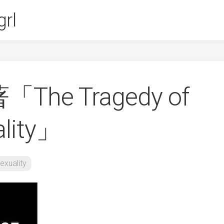
rl
「The Tragedy of
ality」
exuality