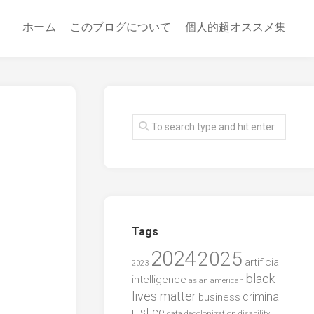
ホーム
このブログについて
個人的超オススメ集
Tags
2024
2025
artificial
2023
black
intelligence
asian american
lives matter
criminal
business
justice
data
decolonization
disability