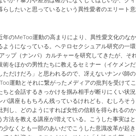
ないか？暴力や差別は確かになくしてほしいが、クィ
暮らしたいと思っているという異性愛者のエリート意
年のMeToo運動の高まりにより、異性愛文化のな
るようになっている。ヘテロセクシュアル研究の一環
クアップ（ナンパ）カルチャーを研究してきたが、そ
技術をほかの男性たちに教えるセミナー（イケメンだ
しただけだろ」と思われるので、冴えないナンパ師の
Too運動とそれに繋がったメディアの批判を受けて
たちと会話するきっかけを掴み相手が断りにくい状況
ンパ講座ももちろん残っているけれども、むしろそう
批判し、どのようにすれば女性の信頼を得られるのか
う方法を教える講座が増えている。こうした事実はと
の少なくとも一部のあいだでこうした意識改革が起き