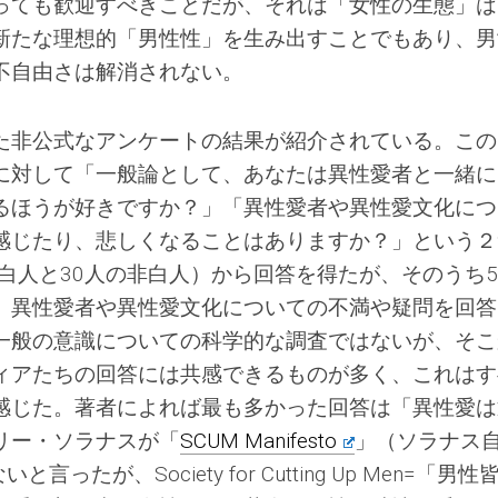
っても歓迎すべきことだが、それは「女性の生態」は
新たな理想的「男性性」を生み出すことでもあり、男
不自由さは解消されない。
た非公式なアンケートの結果が紹介されている。この
に対して「一般論として、あなたは異性愛者と一緒に
るほうが好きですか？」「異性愛者や異性愛文化につ
感じたり、悲しくなることはありますか？」という２
の白人と30人の非白人）から回答を得たが、そのうち5
、異性愛者や異性愛文化についての不満や疑問を回答
一般の意識についての科学的な調査ではないが、そこ
ィアたちの回答には共感できるものが多く、これはす
感じた。著者によれば最も多かった回答は「異性愛は
リー・ソラナスが「
SCUM Manifesto
」（ソラナス
たが、Society for Cutting Up Men=「男性