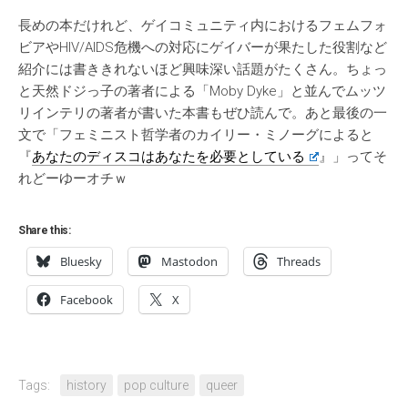
長めの本だけれど、ゲイコミュニティ内におけるフェムフォ
ビアやHIV/AIDS危機への対応にゲイバーが果たした役割など
紹介には書ききれないほど興味深い話題がたくさん。ちょっ
と天然ドジっ子の著者による「Moby Dyke」と並んでムッツ
リインテリの著者が書いた本書もぜひ読んで。あと最後の一
文で「フェミニスト哲学者のカイリー・ミノーグによると
『
あなたのディスコはあなたを必要としている
』」ってそ
れどーゆーオチｗ
Share this:
Bluesky
Mastodon
Threads
Facebook
X
Tags:
history
pop culture
queer