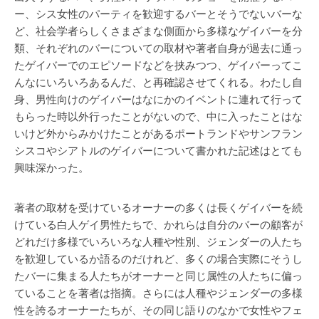
ー、シス女性のパーティを歓迎するバーとそうでないバーな
ど、社会学者らしくさまざまな側面から多様なゲイバーを分
類、それぞれのバーについての取材や著者自身が過去に通っ
たゲイバーでのエピソードなどを挟みつつ、ゲイバーってこ
んなにいろいろあるんだ、と再確認させてくれる。わたし自
身、男性向けのゲイバーはなにかのイベントに連れて行って
もらった時以外行ったことがないので、中に入ったことはな
いけど外からみかけたことがあるポートランドやサンフラン
シスコやシアトルのゲイバーについて書かれた記述はとても
興味深かった。
著者の取材を受けているオーナーの多くは長くゲイバーを続
けている白人ゲイ男性たちで、かれらは自分のバーの顧客が
どれだけ多様でいろいろな人種や性別、ジェンダーの人たち
を歓迎しているか語るのだけれど、多くの場合実際にそうし
たバーに集まる人たちがオーナーと同じ属性の人たちに偏っ
ていることを著者は指摘。さらには人種やジェンダーの多様
性を誇るオーナーたちが、その同じ語りのなかで女性やフェ