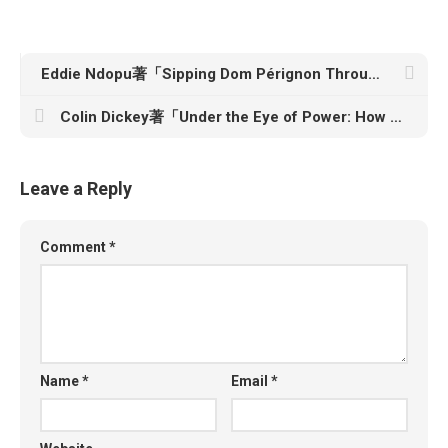
Eddie Ndopu著「Sipping Dom Pérignon Through A Straw」
Colin Dickey著「Under the Eye of Power: How Fear of Secret Societies Shapes American Democracy」
Leave a Reply
Comment
*
Name
*
Email
*