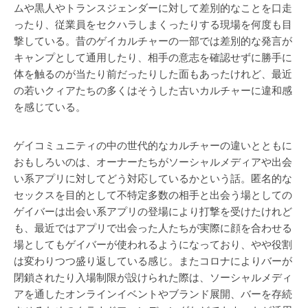
ムや黒人やトランスジェンダーに対して差別的なことを口走
ったり、従業員をセクハラしまくったりする現場を何度も目
撃している。昔のゲイカルチャーの一部では差別的な発言が
キャンプとして通用したり、相手の意志を確認せずに勝手に
体を触るのが当たり前だったりした面もあったけれど、最近
の若いクィアたちの多くはそうした古いカルチャーに違和感
を感じている。
ゲイコミュニティの中の世代的なカルチャーの違いとともに
おもしろいのは、オーナーたちがソーシャルメディアや出会
い系アプリに対してどう対応しているかという話。匿名的な
セックスを目的として不特定多数の相手と出会う場としての
ゲイバーは出会い系アプリの登場により打撃を受けたけれど
も、最近ではアプリで出会った人たちが実際に顔を合わせる
場としてもゲイバーが使われるようになっており、やや役割
は変わりつつ盛り返している感じ。またコロナによりバーが
閉鎖されたり入場制限が設けられた際は、ソーシャルメディ
アを通したオンラインイベントやブランド展開、バーを存続