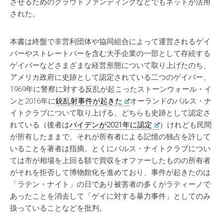
させるためのクラウドファンディングなどでもネットが活用
された。
本書は終盤で非営利団体や協同組合によって運営されるゲイ
バーやストレートバーを含む大手企業の一部として存続する
ゲイバーなどさまざまな経営形態について取り上げたのち、
アメリカ政府に史跡として認定されている二つのゲイバー、
1969年に警察に対する反乱が起こったストーンウォール・イ
ンと2016年に
銃乱射事件が起きた
オーランドのパルス・ナ
イトクラブについて取り上げる。どちらも史跡として認定さ
れている（後者は
バイデンが2021年に認定
）けれども民間
が所有したままで、それが所有者による記憶の独占を許して
いることを著者は指摘、とくにパルス・ナイトクラブについ
ては市が相場を上回る額で買収をオファーしたものの所有者
がそれを拒否して博物館化を進めており、事件が起きたのは
「ラテン・ナイト」の日であり被害者の多くがラティーノで
あったことを消去して「ゲイに対する暴力事件」としてのみ
扱っていることなどを批判。