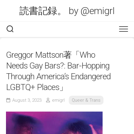
Skip
読書記録。 by @emigrl
to
content
Greggor Mattson著「Who
Needs Gay Bars?: Bar-Hopping
Through America’s Endangered
LGBTQ+ Places」
August 3, 2023
emigrl
Queer & Trans