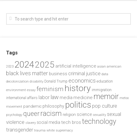
Tags
2024
2025
artificial intelligence
2023
asian american
black lives matter
criminal justice
business
data
economics
education
decolonization
Donald Trump
disability
history
feminism
environment
essay
immigration
memoir
law
labor
media
medicine
international affairs
metoo
politics
pop culture
philosophy
pandemic
movement
racism
queer
sexual
science
religion
psychology
sexuality
technology
violence
tech bros
social media
slavery
transgender
trauma
white supremacy