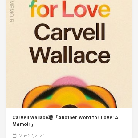
Carvell Wallace著「Another Word for Love: A
Memoir」
May 22, 2024