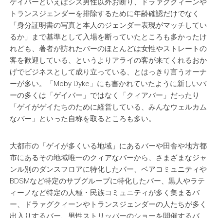
ゲイバーといえばシス男性以外お断り、ドラァグクィーンや
トランスジェンダーを排除するために年齢確認だけでなく
「身分証明書の写真と本人のジェンダー表現がマッチしてい
るか」まで基準として入場を断っていたところも多かったけ
れども、著者が訪れたバーのほとんどは女性やストレートの
客を歓迎している、というよりアライの客が来てくれるおか
げでビジネスとして成り立っている、とはっきり言うオーナ
ーが多い。「Moby Dyke」にも書かれていたように新しいバ
ーの多くは「ゲイバー」ではなく「クィアバー」だったり
「ゲイがゲイたちのために経営している、みんなウェルカム
なバー」といった自称を取るところも多い。
大都市の「ゲイが多くいる地域」にあるバーや田舎や地方都
市にあるその地域唯一のクィアなバーから、さまざまなジャ
ンル別のダンスフロアに特化したバー、ベアコミュニティや
BDSMなど特定のサブグループに特化したバー、黒人やラテ
ィーノなど特定の人種・民族コミュニティが多く集まるバ
ー、ドラァグクィーンやトランスジェンダーの人たちが多く
出入りするバー、男性ストリッパーのショーを開催するバ