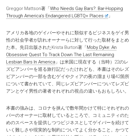
Greggor Mattson著「
Who Needs Gay Bars?: Bar-Hopping
Through America’s Endangered LGBTQ+ Places
」
アメリカ各地のゲイバーやそれに類似するビジネスをゲイ男
性の社会学者が訪れオーナーらに対して行った取材をまとめ
た本。先日出版されたKrista Burton著「
Moby Dyke: An
Obsessive Quest To Track Down The Last Remaining
Lesbian Bars In America
」は米国に現在する（当時）22のレ
ズビアンバーを巡る旅行記だったけれども、本書はそのレズ
ビアンバーの一部を含むゲイやクィアの夜の溜まり場42箇所
について書かれていて、同じレズビアンバーについてレズビ
アンとゲイ男性の著者それぞれの視点の違いもおもしろい。
本書の強みは、コロナを挟んで数年間かけて特にそれぞれの
バーのオーナーに取材しているところで、コミュニティのた
めのスペースを提供しつつビジネスとしてゲイバーを続けて
いく難しさや現実的な制約についてよく分かること。かつて