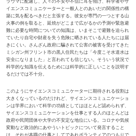
ラウマに配慮し、人々の不安や不信に耳を傾け、科学者やサ
イエンスコミュニケーターと一般人とのあいだの関係性の構
築に気を配るべきだと主張する。彼女が専門の一つとする山
火事の例を取ると、延焼がどこまで広がるかの予測や緊急避
難に必要な時間についての知識は、いまそこで避難を迫られ
ていたり自宅や財産を失う危険に晒されている人たちには届
きにくい。さんざん政府に騙されて公害の被害を受けてきた
ミシガン州フリント市の黒人住民たちは「今度こそ水道水は
安全になりました」と言われても信じない。そういう状況で
科学的な知識を伝えるためには科学的に正しいことを説明す
るだけでは不十分。
このようにサイエンスコミュニケーターに期待される役割は
大きくなっているのだけれど、サイエンスコミュニケーショ
ンは学界において科学の功績としてはほとんど認められず、
サイエンスコミュニケーションを仕事とする人のほとんどは
政府や民間団体や大学の不安定な地位にいる。コロナや気候
変動など政治的にあやういトピックについて発言すること
は、それが本職の仕事としてであれボランティアのつもりで