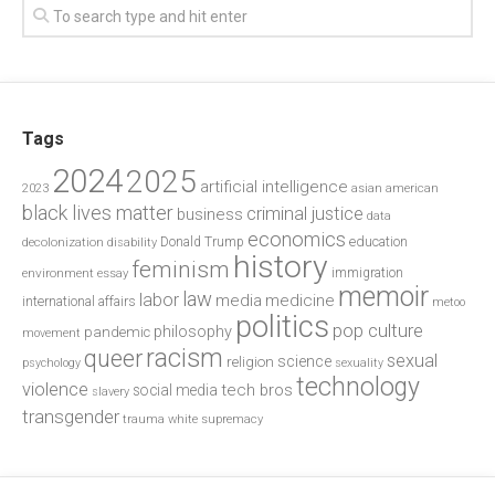
Tags
2024
2025
artificial intelligence
2023
asian american
black lives matter
criminal justice
business
data
economics
education
decolonization
Donald Trump
disability
history
feminism
environment
essay
immigration
memoir
law
labor
media
medicine
international affairs
metoo
politics
pop culture
philosophy
pandemic
movement
racism
queer
sexual
science
religion
psychology
sexuality
technology
violence
tech bros
social media
slavery
transgender
trauma
white supremacy