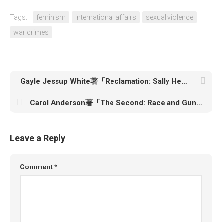
Tags:
feminism
international affairs
sexual violence
war crimes
Gayle Jessup White著「Reclamation: Sally Hemings, Thomas Jefferson, and a Descendant’s Search for Her Family’s Lasting Legacy」
Carol Anderson著「The Second: Race and Guns in a Fatally Unequal America」
Leave a Reply
Comment
*