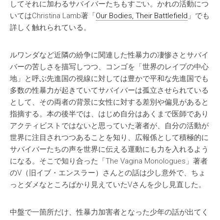
してそれに加わるサバイバーたちもすごい。かれの活動につ
いてはChristina Lamb著「
Our Bodies, Their Battlefield
」でも
詳しく触れられている。
ルワンダなど近隣の紛争に関連した性暴力の凄惨さとサバイ
バーの苦しさを描写しつつ、コンゴを「世界のレイプの中心
地」と呼ぶ先進国の視線に対しては豊かで平和な先進国でも
多数の性暴力が起きていてサバイバーは孤立させられている
として、その両者の背景に女性に対する差別や偏見があると
指摘する。本の後半では、はじめ自分はあくまで医師であり
アクティビストではないと思っていた著者が、自分の活動が
世界に注目されつつあることを知り、広報係として積極的に
サバイバーたちの声を世界に伝える運動にも力を入れるよう
になる。そこで知り合った「The Vagina Monologues」著者
のV（旧イブ・エンスラー）さんとの話は少し意外で、ちょ
っとダメなところばかり見えていたVさんを少し見直した。
中盤で一箇所だけ、性暴力加害者となった少年の話が出てく