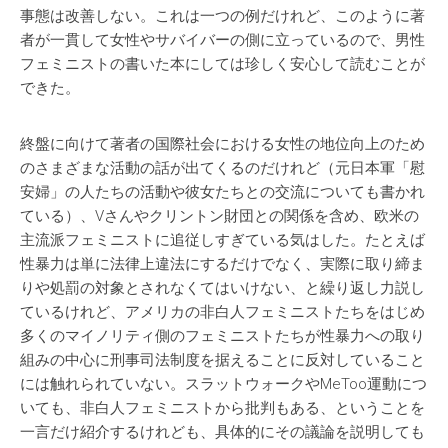
事態は改善しない。これは一つの例だけれど、このように著
者が一貫して女性やサバイバーの側に立っているので、男性
フェミニストの書いた本にしては珍しく安心して読むことが
できた。
終盤に向けて著者の国際社会における女性の地位向上のため
のさまざまな活動の話が出てくるのだけれど（元日本軍「慰
安婦」の人たちの活動や彼女たちとの交流についても書かれ
ている）、Vさんやクリントン財団との関係を含め、欧米の
主流派フェミニストに追従しすぎている気はした。たとえば
性暴力は単に法律上違法にするだけでなく、実際に取り締ま
りや処罰の対象とされなくてはいけない、と繰り返し力説し
ているけれど、アメリカの非白人フェミニストたちをはじめ
多くのマイノリティ側のフェミニストたちが性暴力への取り
組みの中心に刑事司法制度を据えることに反対していること
には触れられていない。スラットウォークやMeToo運動につ
いても、非白人フェミニストから批判もある、ということを
一言だけ紹介するけれども、具体的にその議論を説明しても