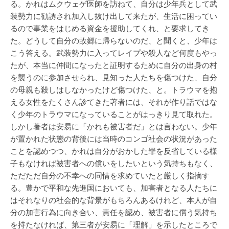
る。かれはムクウェゲ医師を訪ねて、自分は少年兵として武
装勢力に勧誘され加入し抜け出して来たが、生活に困ってい
るので事業をはじめる資金を援助してくれ、と要求してき
た。どうして自分の故郷に帰らないのだ、と聞くと、少年は
こう答える。武装勢力に入ってレイプや殺人など何度もやっ
たが、本当に仲間になったと証明するために自分の出身の村
を襲うのに参加させられ、見知った人たちを傷つけた、自分
の母親も殺しはしなかったけど傷つけた、と。トラウマを抱
える女性をたくさん診てきた著者には、それが作り話ではな
く少年のトラウマになっていることがはっきり見て取れた。
しかし著者は安易に「かれも被害者だ」とは言わない。少年
が置かれた状態の背後には当時のコンゴ社会の状況があった
ことを認めつつ、かれは自分がおかした罪を反省している様
子もなければ被害者への償いをしたいという気持ちもなく、
ただただ自分の不幸への同情を求めていたと厳しく指摘す
る。豊かで平和な先進国においても、加害者となる人たちに
はそれなりの社会的な背景がもちろんあるけれど、本人が自
分の加害行為に向き合い、責任を認め、被害者に償う気持ち
を持たなければ、第三者が安易に「理解」を示したところで