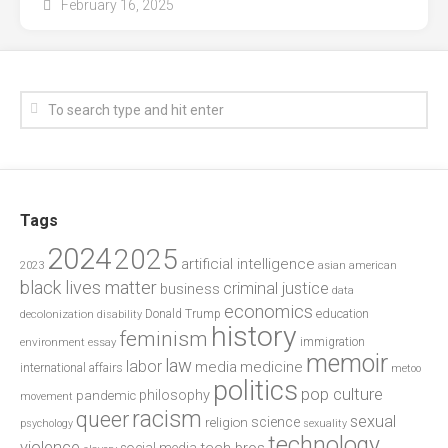
February 16, 2025
Tags
2024
2025
artificial intelligence
2023
asian american
black lives matter
criminal justice
business
data
economics
education
decolonization
Donald Trump
disability
history
feminism
environment
essay
immigration
memoir
law
labor
media
medicine
international affairs
metoo
politics
pop culture
philosophy
pandemic
movement
racism
queer
sexual
science
religion
psychology
sexuality
technology
violence