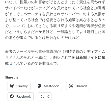
いない。性暴力の加害者がほとんどまったく責任を問われず
サバイバーだけがスティグマを負わされている社会と加害者
がそこそこペナルティを負わされサバイバーに対する支援が
より整っている社会では必要とされる施策は異なると思うの
で、コンゴにおいてさらなる取り締まりや処罰が著者が必要
だというならまだわかるけど、一般論としてより処罰した国
のほうが進んでいるとは思わないのだけれど。
著者のノーベル平和賞受賞講演が（同時受賞のナディア・ム
ラドさんのそれと一緒に）。翻訳されて
朝日新聞サイトに掲
載
されているので是非読んで。
Share this:
Bluesky
Mastodon
Threads
Facebook
X