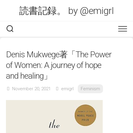
Skip
読書記録。 by @emigrl
to
content
Denis Mukwege著「The Power
of Women: A journey of hope
and healing」
November 20, 2021
emigrl
Feminism