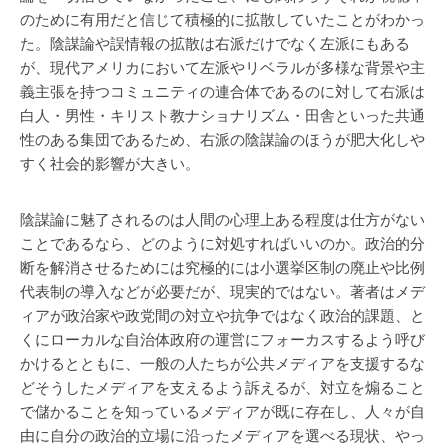
のために有用だと信じて積極的に拡散していたことがわかっ
た。陰謀論や誤情報の拡散は右派だけでなく左派にもある
が、現代アメリカにおいて左派やリベラルが多様な背景や主
義主張を持つコミュニティの連合体であるのに対して右派は
白人・男性・キリスト教ナショナリズム・田舎といった共通
性のある集団であるため、右派の陰謀論のほうが肥大化しや
すく社会的影響が大きい。
陰謀論に魅了されるのは人間の心理上ある程度は仕方がない
ことであるなら、どのように対処すればいいのか。政治的分
断を解消させるためには究極的には小選挙区制の廃止や比例
代表制の導入などが必要だが、現実的ではない。著者はメデ
ィアが政治家や政党間の対立や抗争ではなく政治的課題、と
くにローカルな自治体政府の運営にフォーカスするよう呼び
かけるとともに、一般の人たちが公共メディアを支援するな
どそうしたメディアを支えるよう訴えるが、対立を煽ること
で儲かることを知っているメディアが既に存在し、人々が自
由に自分の政治的立場に沿ったメディアを選べる現状、やっ