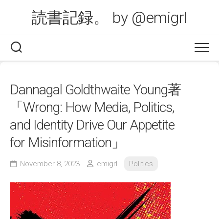
Skip
読書記録。 by @emigrl
to
content
Dannagal Goldthwaite Young著
「Wrong: How Media, Politics,
and Identity Drive Our Appetite
for Misinformation」
November 8, 2023
emigrl
Politics