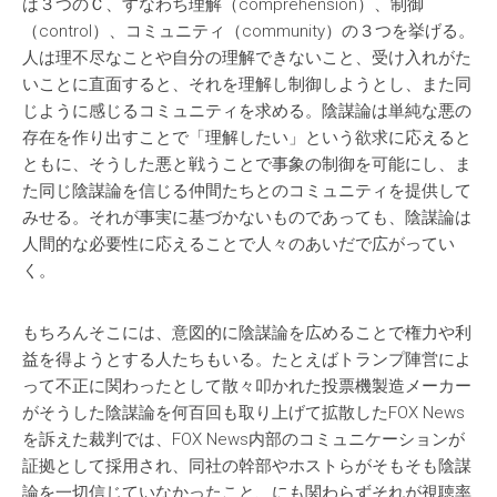
は３つのＣ、すなわち理解（comprehension）、制御
（control）、コミュニティ（community）の３つを挙げる。
人は理不尽なことや自分の理解できないこと、受け入れがた
いことに直面すると、それを理解し制御しようとし、また同
じように感じるコミュニティを求める。陰謀論は単純な悪の
存在を作り出すことで「理解したい」という欲求に応えると
ともに、そうした悪と戦うことで事象の制御を可能にし、ま
た同じ陰謀論を信じる仲間たちとのコミュニティを提供して
みせる。それが事実に基づかないものであっても、陰謀論は
人間的な必要性に応えることで人々のあいだで広がってい
く。
もちろんそこには、意図的に陰謀論を広めることで権力や利
益を得ようとする人たちもいる。たとえばトランプ陣営によ
って不正に関わったとして散々叩かれた投票機製造メーカー
がそうした陰謀論を何百回も取り上げて拡散したFOX News
を訴えた裁判では、FOX News内部のコミュニケーションが
証拠として採用され、同社の幹部やホストらがそもそも陰謀
論を一切信じていなかったこと、にも関わらずそれが視聴率