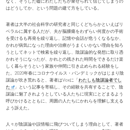
なく、そうした嘘にわたしたちが乗せられて信じてしまうの
はどうしてか、という問題の建て方をしている。
著者は大半の社会科学の研究者と同じくどちらかといえばリ
ベラルに属する人だが、夫が脳腫瘍をわずらい何度かの手術
を受けるも再発を繰り返し、記憶や会話が危うくなるなか、
かれが病気になった理由や治療がうまくいかない理由を知ろ
うとしてネットで検索を繰り返し、陰謀論的な発想に取り憑
かれそうになったが、かれとの残された時間をできるだけ楽
しく暮らそうという家族や仲間に引き止められる経験をし
た。2020年春にコロナウイルス・パンデミックがはじまり陰
謀論が吹き荒れると、著者はVoxに「
わたしも陰謀論者でし
た
」という記事を寄稿し、その経験を共有することで、陰
謀論に魅了されようとしている人たちに現実にとどまるよう
呼びかけるとともに、周囲の人たちにかれらを理解し支える
よう訴えた。
人々が陰謀論や誤情報に飛びついてしまう理由として、著者