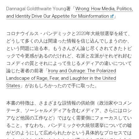
Dannagal Goldthwaite Young著「
Wrong: How Media, Politics,
and Identity Drive Our Appetite for Misinformation
」
コロナウイルス・パンデミックと2020年大統領選挙を経て、
どうして多くの人は間違った情報を信じ込んでしまうのか、
という問題に迫る本。もうさんざん論じ尽くされてきたトピ
ックで今更感があるのだけれど、右派と左派がそれぞれ好む
コメディの質とそれによって生じるメディアの違いについて
論じた著者の前著「
Irony and Outrage: The Polarized
Landscape of Rage, Fear, and Laughter in the United
States
」がおもしろかったので手に取った。
本書の特徴は、さまざまな誤情報の供給側（政治家やコメン
テータ、ソーシャルメディアを含むメディア、さらにはロシ
アなど他国の工作など）ではなく需要側にフォーカスしてい
ること。すなわち、パンデミックや大統領選挙についての嘘
がどのようにして広められたかという具体的なプロセスでは