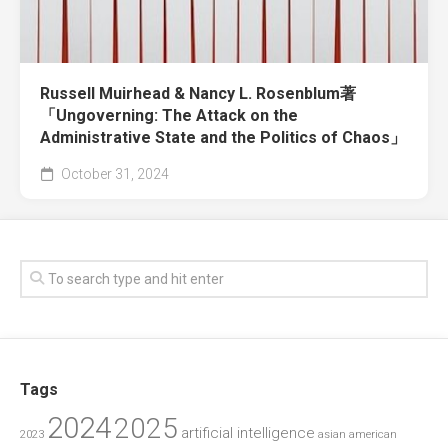
Russell Muirhead & Nancy L. Rosenblum著
「Ungoverning: The Attack on the
Administrative State and the Politics of Chaos」
October 31, 2024
Tags
2024
2025
artificial intelligence
2023
asian american