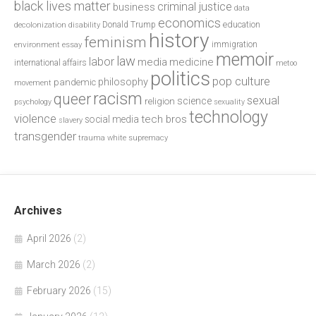
black lives matter
criminal justice
business
data
economics
education
decolonization
Donald Trump
disability
history
feminism
environment
essay
immigration
memoir
law
labor
media
medicine
international affairs
metoo
politics
pop culture
philosophy
pandemic
movement
racism
queer
sexual
science
religion
psychology
sexuality
technology
violence
tech bros
social media
slavery
transgender
trauma
white supremacy
Archives
April 2026
(2)
March 2026
(2)
February 2026
(15)