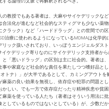
化する論理の文脈で再解釈されるべき。
人の教授でもある著者は、大麻やサイケデリックなど
は合法化が進むなど社会的なスティグマも少ない薬物
にクラック）など「ハードドラッグ」との世間での区
SD治療に使われるようになっているMDMAは化学的
デリック扱いされており、いっぽうエンジェルダスト
はサイケデリック寄りなのにサイケデリック支持者から
」と「悪いドラッグ」の区別は主に社会的。著者は、
仕事や家庭など社会的な責任を果たしつつ嗜好品とし
ps（オトナ）」が大半であるとして、カミングアウトを
が麻薬の良い効果を無視し、依存症や犯罪の問題とし
おかしい。でも一方で依存症だったり精神疾患や貧困
て麻薬を使っている人たち（著者はそういう用法に批
象としているものではないとしている）が、少数だか