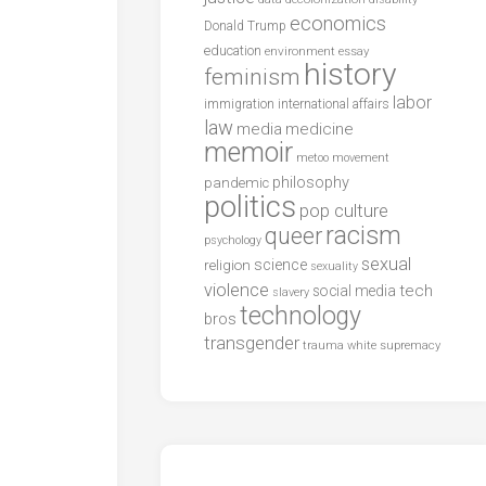
economics
Donald Trump
education
environment
essay
history
feminism
labor
international affairs
immigration
law
media
medicine
memoir
metoo
movement
philosophy
pandemic
politics
pop culture
racism
queer
psychology
sexual
science
religion
sexuality
violence
tech
social media
slavery
technology
bros
transgender
trauma
white supremacy