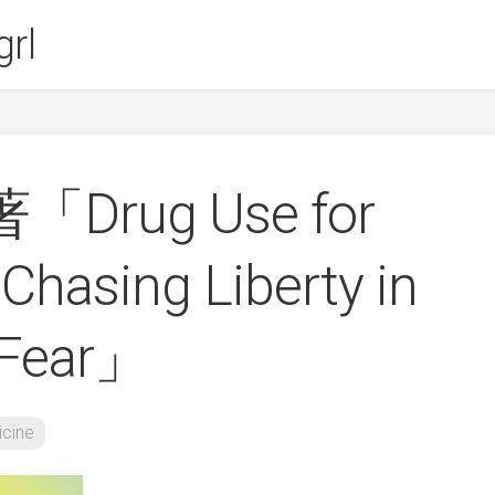
rl
t著「Drug Use for
Chasing Liberty in
 Fear」
cine