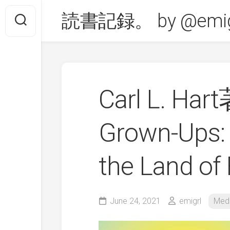
Skip
読書記録。 by @emig
to
content
Carl L. Har
Grown-Ups: 
the Land of
June 24, 2021
emigrl
Medi