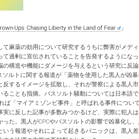
rown-Ups: Chasing Liberty in the Land of Fear
」
して麻薬の効用について研究するうちに弊害がメディ
って過剰に宣伝されていることを告発するようになっ
脳の構造や機能にダメージを与えるという研究に反論
バスソルトに関する報道が「薬物を使用した黒人が凶暴
と反するイメージを拡散し、それが警察による黒人市
いることも指摘。バスソルト騒動については日本語で
すれば「マイアミゾンビ事件」と呼ばれる事件につい
事実に反した記事が多数みつかるけど、実際に犯人は
かった。黒人がCPCやバスソルトの影響で凶暴化し、
という報道やそれによって起きるパニックは、黒人差