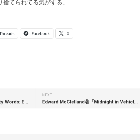
り捨てられてる気がする。
Threads
Facebook
X
NEXT
John McWhorter著「Nine Nasty Words: English in the Gutter: Then, Now, and Forever」
Edward McClelland著「Midnight in Vehicle City: General Motors, Flint, and the Strike that Created the Middle Class」