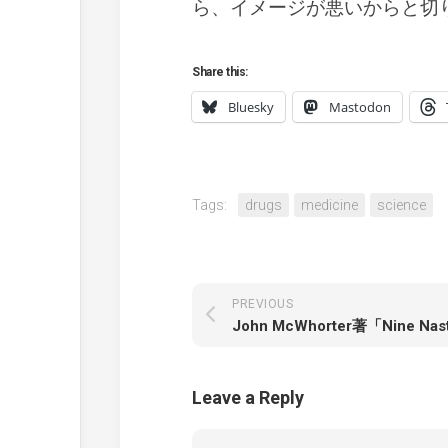
ら、イメージが悪いからと切
Share this:
Bluesky
Mastodon
Tags:
drugs
medicine
science
PREVIOUS
Leave a Reply