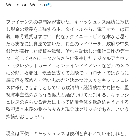
War for our Wallets
」
ファイナンスの専門家が書いた、キャッシュレス経済に抵抗
し現金の意義を主張する本。タイトルから、電子マネーは正
義、暗号通貨はすごい、的なテクノユートピアな本かと思っ
たら実際には真逆で驚いた。お金のレイヤーを、政府や中央
銀行が発行した硬貨や紙幣、それを記録した銀行口座のデー
タ、そしてそのデータからさらに派生したデジタルアカウン
ト（クレジットカード、オンラインペイメントなど）の３つ
に分類。著者は、現金は古くて危険で（コロナ下ではさらに
感染症を広める）汚いものだと決めつけ人々をキャッシュレ
スに移行させようとしている政治的・経済的な方向性を、監
視資本主義のさらなる拡大と結びつけて批判する。キャッシ
ュレスのさらなる普及によって経済全体を飲み込もうとする
監視資本主義の側からみると現金はグリッチである、という
指摘がおもしろい。
現金は不便、キャッシュレスは便利と言われているけれど、