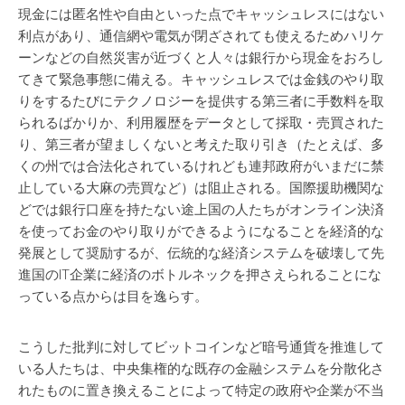
現金には匿名性や自由といった点でキャッシュレスにはない
利点があり、通信網や電気が閉ざされても使えるためハリケ
ーンなどの自然災害が近づくと人々は銀行から現金をおろし
てきて緊急事態に備える。キャッシュレスでは金銭のやり取
りをするたびにテクノロジーを提供する第三者に手数料を取
られるばかりか、利用履歴をデータとして採取・売買された
り、第三者が望ましくないと考えた取り引き（たとえば、多
くの州では合法化されているけれども連邦政府がいまだに禁
止している大麻の売買など）は阻止される。国際援助機関な
どでは銀行口座を持たない途上国の人たちがオンライン決済
を使ってお金のやり取りができるようになることを経済的な
発展として奨励するが、伝統的な経済システムを破壊して先
進国のIT企業に経済のボトルネックを押さえられることにな
っている点からは目を逸らす。
こうした批判に対してビットコインなど暗号通貨を推進して
いる人たちは、中央集権的な既存の金融システムを分散化さ
れたものに置き換えることによって特定の政府や企業が不当