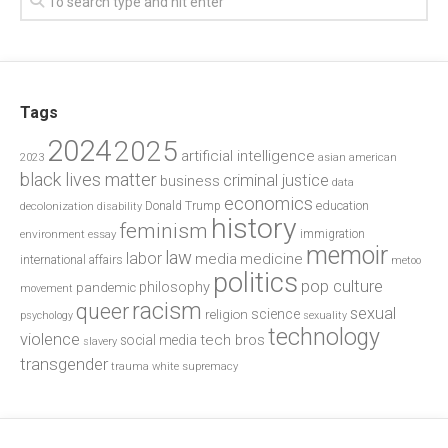
Tags
2024
2025
artificial intelligence
2023
asian american
black lives matter
criminal justice
business
data
economics
education
decolonization
Donald Trump
disability
history
feminism
environment
essay
immigration
memoir
law
labor
media
medicine
international affairs
metoo
politics
pop culture
philosophy
pandemic
movement
racism
queer
sexual
science
religion
psychology
sexuality
technology
violence
tech bros
social media
slavery
transgender
trauma
white supremacy