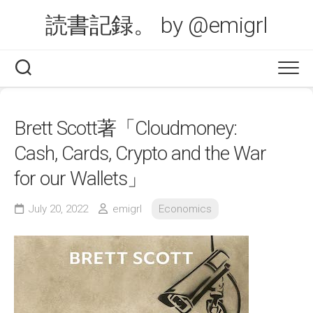
Skip
読書記録。 by @emigrl
to
content
Brett Scott著「Cloudmoney:
Cash, Cards, Crypto and the War
for our Wallets」
July 20, 2022
emigrl
Economics