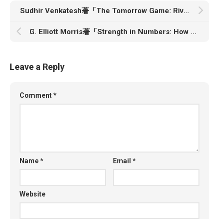
Sudhir Venkatesh著「The Tomorrow Game: Rival Teenagers, Their Race for a Gun, and a Community United to Save Them」
G. Elliott Morris著「Strength in Numbers: How Polls Work and Why We Need Them」
Leave a Reply
Comment
*
Name
*
Email
*
Website