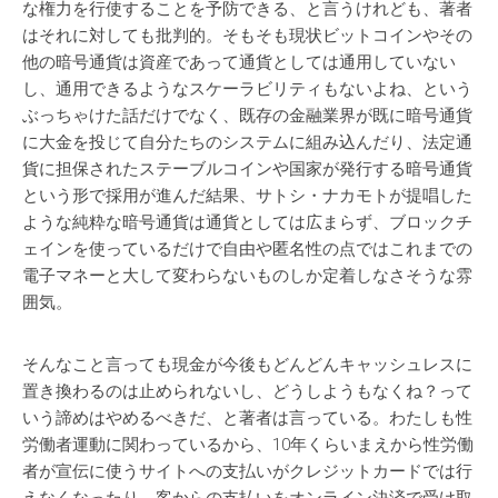
な権力を行使することを予防できる、と言うけれども、著者
はそれに対しても批判的。そもそも現状ビットコインやその
他の暗号通貨は資産であって通貨としては通用していない
し、通用できるようなスケーラビリティもないよね、という
ぶっちゃけた話だけでなく、既存の金融業界が既に暗号通貨
に大金を投じて自分たちのシステムに組み込んだり、法定通
貨に担保されたステーブルコインや国家が発行する暗号通貨
という形で採用が進んだ結果、サトシ・ナカモトが提唱した
ような純粋な暗号通貨は通貨としては広まらず、ブロックチ
ェインを使っているだけで自由や匿名性の点ではこれまでの
電子マネーと大して変わらないものしか定着しなさそうな雰
囲気。
そんなこと言っても現金が今後もどんどんキャッシュレスに
置き換わるのは止められないし、どうしようもなくね？って
いう諦めはやめるべきだ、と著者は言っている。わたしも性
労働者運動に関わっているから、10年くらいまえから性労働
者が宣伝に使うサイトへの支払いがクレジットカードでは行