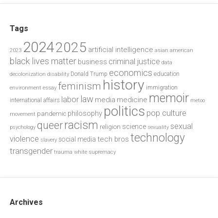
Tags
2024
2025
artificial intelligence
2023
asian american
black lives matter
criminal justice
business
data
economics
education
decolonization
Donald Trump
disability
history
feminism
environment
essay
immigration
memoir
law
labor
media
medicine
international affairs
metoo
politics
pop culture
philosophy
pandemic
movement
racism
queer
sexual
science
religion
psychology
sexuality
technology
violence
tech bros
social media
slavery
transgender
trauma
white supremacy
Archives