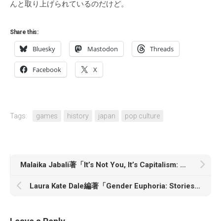
んと取り上げられているのだけど。
Share this:
Bluesky
Mastodon
Threads
Facebook
X
Tags:
games
history
japan
pop culture
Malaika Jabali著「It’s Not You, It’s Capitalism: Why It’s Time to Break Up and How to Move On」
Laura Kate Dale編著「Gender Euphoria: Stories of joy from trans, non-binary and intersex writers」