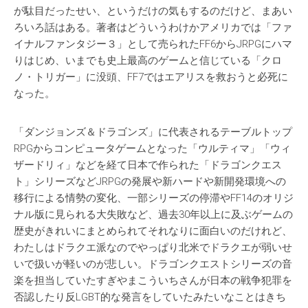
が駄目だったせい、というだけの気もするのだけど、まあい
ろいろ話はある。著者はどういうわけかアメリカでは「ファ
イナルファンタジー３」として売られたFF6からJRPGにハマ
りはじめ、いまでも史上最高のゲームと信じている「クロ
ノ・トリガー」に没頭、FF7ではエアリスを救おうと必死に
なった。
「ダンジョンズ＆ドラゴンズ」に代表されるテーブルトップ
RPGからコンピュータゲームとなった「ウルティマ」「ウィ
ザードリィ」などを経て日本で作られた「ドラゴンクエス
ト」シリーズなどJRPGの発展や新ハードや新開発環境への
移行による情勢の変化、一部シリーズの停滞やFF14のオリジ
ナル版に見られる大失敗など、過去30年以上に及ぶゲームの
歴史がきれいにまとめられてそれなりに面白いのだけれど、
わたしはドラクエ派なのでやっぱり北米でドラクエが弱いせ
いで扱いが軽いのが悲しい。ドラゴンクエストシリーズの音
楽を担当していたすぎやまこういちさんが日本の戦争犯罪を
否認したり反LGBT的な発言をしていたみたいなことはきち