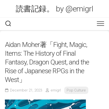
Skip
読書記録。 by @emigrl
to
content
Aidan Moher著「Fight, Magic,
Items: The History of Final
Fantasy, Dragon Quest, and the
Rise of Japanese RPGs in the
West」
December 21, 2023
emigrl
Pop Culture