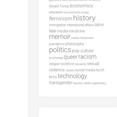
economics
Donald Trump
education
environment
essay
history
feminism
labor
international affairs
immigration
law
media
medicine
memoir
metoo
movement
philosophy
pandemic
politics
pop culture
racism
queer
psychology
sexual
science
religion
sexuality
violence
tech
social media
slavery
technology
bros
transgender
trauma
white supremacy