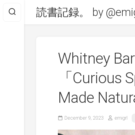
Skip
読書記録。 by @emig
to
content
Whitney Ba
「Curious S
Made Natur
December 9, 2023
emigrl