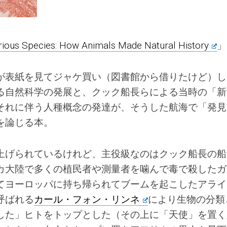
rious Species: How Animals Made Natural History
」
が表紙を見てジャケ買い（図書館から借りたけど）し
る自然科学の発展と、クック船長らによる当時の「新
それに伴う人種概念の発達が、そうした航海で「発見
を論じる本。
上げられているけれど、主役級なのはクック船長の船
カ大陸で多くの植民者や測量者を噛んで毒で殺したガ
てヨーロッパに持ち帰られてブームを起こしたアライ
呼ばれる
カール・フォン・リンネ
により生物の分類
した」ヒトをトップとした（その上に「天使」を置く