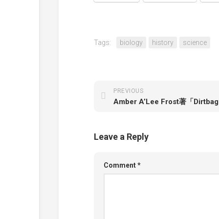
Tags:
biology
history
science
PREVIOUS
Amber A’Lee Frost著「Dirtbag
Leave a Reply
Comment
*