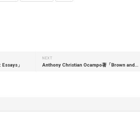
NEXT
: Essays」
Anthony Christian Ocampo著「Brown and Gay in LA: The Lives of Immigrant Sons」