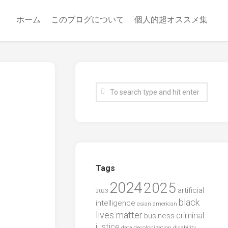
ホーム
このブログについて
個人的超オススメ集
Tags
2024
2025
artificial
2023
black
intelligence
asian american
lives matter
criminal
business
justice
data
decolonization
disability