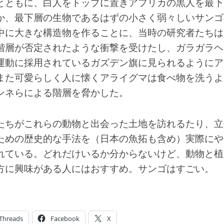
とともに、白人をトップに置きアフリカの黒人を最下
か、最下層の生物であるはずの小さく弱々しいサンゴ
中に大きな構造物を作ることに、当時の研究者たちは
階層が否定されたような衝撃を受けたし、ガラガラヘ
運動に採用されているガズデン旗に見られるようにア
また可愛らしく人に懐くアライグマは食べ物を洗うよ
ンネらによる階層を脅かした。
たちがこれらの動物と出会った土地を訪れるたり、立
ための歴史的な手法を（日本の魚拓も含め）実際にや
れている。どれだけいるか分からないけど、動物と植
方に興味がある人にはおすすめ。サンゴはすごい。
Threads
Facebook
X