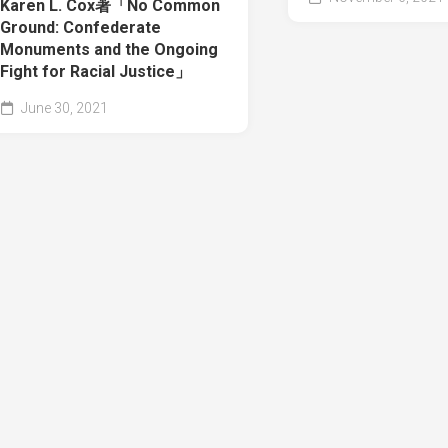
Karen L. Cox著「No Common
Ground: Confederate
Monuments and the Ongoing
Fight for Racial Justice」
June 30, 2021