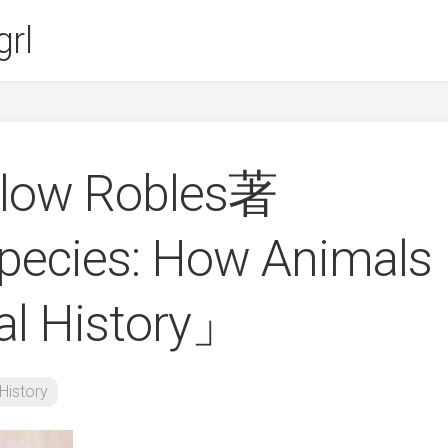
rl
rlow Robles著
pecies: How Animals
al History」
History