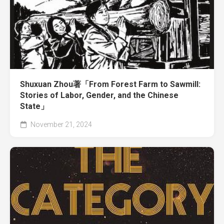
Shuxuan Zhou著「From Forest Farm to Sawmill:
Stories of Labor, Gender, and the Chinese
State」
November 21, 2024