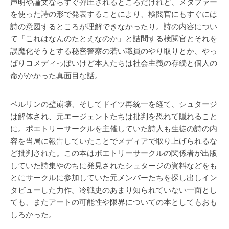
声明や論文ならすぐ弾圧されるところだけれど、メタファー
を使った詩の形で発表することにより、検閲官にもすぐには
詩の意図するところが理解できなかったり。詩の内容につい
て「これはなんのたとえなのか」と詰問する検閲官とそれを
誤魔化そうとする秘密警察の若い職員のやり取りとか、やっ
ぱりコメディっぽいけど本人たちは社会主義の存続と個人の
命がかかった真面目な話。
ベルリンの壁崩壊、そしてドイツ再統一を経て、シュタージ
は解体され、元エージェントたちは批判を恐れて隠れること
に。ポエトリーサークルを主催していた詩人も生徒の詩の内
容を当局に報告していたことでメディアで取り上げられるな
ど批判された。この本はポエトリーサークルの関係者が出版
していた詩集やのちに発見されたシュタージの資料などをも
とにサークルに参加していた元メンバーたちを探し出しイン
タビューした力作。冷戦史のあまり知られていない一面とし
ても、またアートの可能性や限界についての本としてもおも
しろかった。