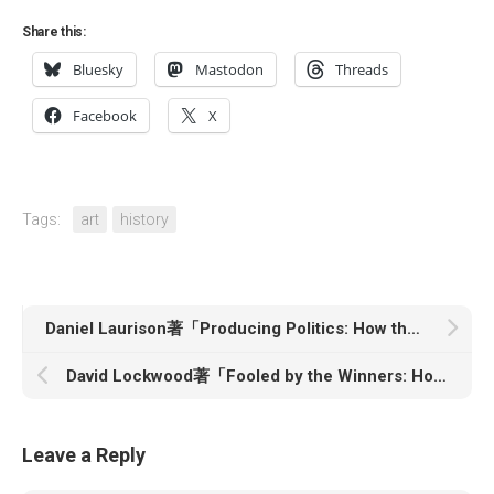
Share this:
Bluesky
Mastodon
Threads
Facebook
X
Tags:
art
history
Daniel Laurison著「Producing Politics: How the Campaign Industry Defines Our Democracy」
David Lockwood著「Fooled by the Winners: How Survivor Bias Deceives Us」
Leave a Reply