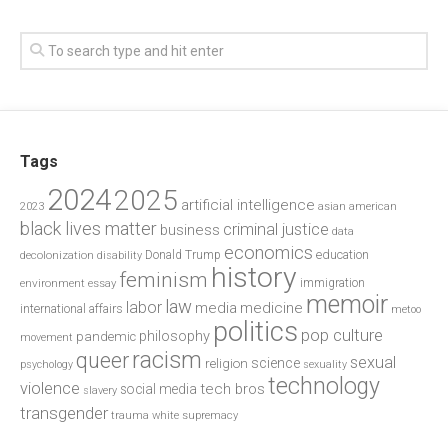
Tags
2024
2025
artificial intelligence
2023
asian american
black lives matter
criminal justice
business
data
economics
education
decolonization
Donald Trump
disability
history
feminism
environment
essay
immigration
memoir
law
labor
media
medicine
international affairs
metoo
politics
pop culture
philosophy
pandemic
movement
racism
queer
sexual
science
religion
psychology
sexuality
technology
violence
tech bros
social media
slavery
transgender
trauma
white supremacy