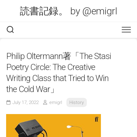
Skip
読書記録。 by @emigrl
to
content
Philip Oltermann著「The Stasi
Poetry Circle: The Creative
Writing Class that Tried to Win
the Cold War」
July 17, 2022
emigrl
History