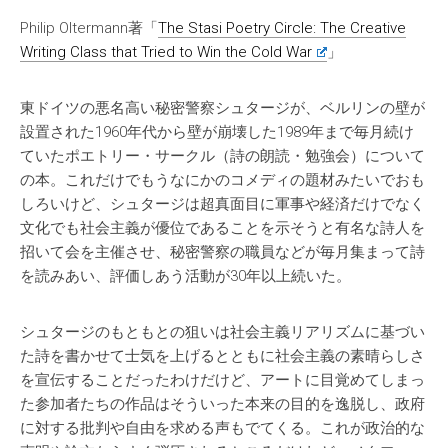
Philip Oltermann著「
The Stasi Poetry Circle: The Creative
Writing Class that Tried to Win the Cold War
」
東ドイツの悪名高い秘密警察シュタージが、ベルリンの壁が
設置された1960年代から壁が崩壊した1989年まで毎月続け
ていたポエトリー・サークル（詩の朗読・勉強会）について
の本。これだけでもうなにかのコメディの題材みたいでおも
しろいけど、シュタージは超真面目に軍事や経済だけでなく
文化でも社会主義が優位であることを示そうと有名な詩人を
招いて会を主催させ、秘密警察の職員などが毎月集まって詩
を読みあい、評価しあう活動が30年以上続いた。
シュタージのもともとの狙いは社会主義リアリズムに基づい
た詩を書かせて士気を上げるとともに社会主義の素晴らしさ
を宣伝することだったわけだけど、アートに目覚めてしまっ
た参加者たちの作品はそういった本来の目的を逸脱し、政府
に対する批判や自由を求める声もでてくる。これが政治的な