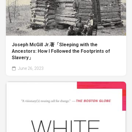
Joseph McGill Jr.著「Sleeping with the
Ancestors: How I Followed the Footprints of
Slavery」
June 26, 2023