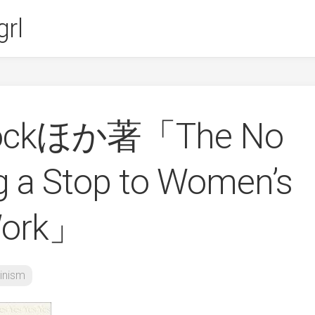
rl
bcockほか著「The No
ng a Stop to Women’s
Work」
inism