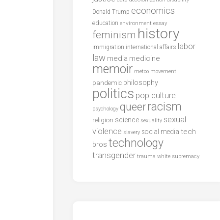
economics
Donald Trump
education
environment
essay
history
feminism
labor
international affairs
immigration
law
media
medicine
memoir
metoo
movement
philosophy
pandemic
politics
pop culture
racism
queer
psychology
sexual
science
religion
sexuality
violence
tech
social media
slavery
technology
bros
transgender
trauma
white supremacy