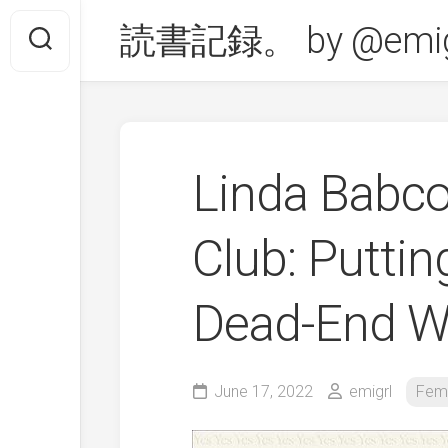
Skip
読書記録。 by @emig
to
content
Linda Ba
Club: Putti
Dead-End 
June 17, 2022
emigrl
Fem