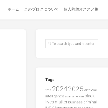
ホーム
このブログについて
個人的超オススメ集
Tags
2024
2025
artificial
2023
black
intelligence
asian american
lives matter
criminal
business
justice
data
decolonization
disability