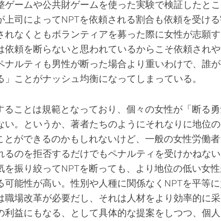
整ゲームや公共財ゲームを使った実験で検証したとこ
が上司によってNPTを依頼される割合も依頼を受ける
されなくともボランティアを募った際に女性が志願す
は依頼を断らないと思われているからこそ依頼されや
ペナルティも男性が断った場合より重いわけで、誰が
る」ことがナッシュ均衡になってしまっている。
当することは規範となっており、個々の女性が「断る勇
ない。というか、著者たちのようにそれなりに地位の
ることができるのかもしれないけど、一般の女性労働者
れるのを拒否するだけでもペナルティを受けかねない
気を振り絞ってNPTを断っても、より地位の低い女性
る可能性が高い。性別や人種に関係なくNPTを平等に
は職場改革が必要だし、それは人材をより効率的に采
の利益にもなる、として具体的な提案をしつつ、個人