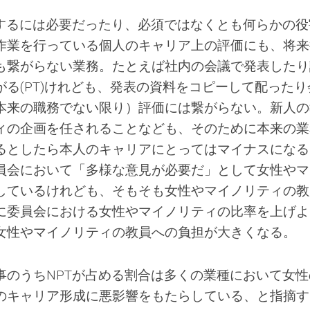
営するには必要だったり、必須ではなくとも何らかの役
作業を行っている個人のキャリア上の評価にも、将来
も繋がらない業務。たとえば社内の会議で発表したり
る(PT)けれども、発表の資料をコピーして配ったり
本来の職務でない限り）評価には繋がらない。新人の
ィの企画を任されることなども、そのために本来の業
るとしたら本人のキャリアにとってはマイナスになる
員会において「多様な意見が必要だ」として女性やマ
しているけれども、そもそも女性やマイノリティの教
に委員会における女性やマイノリティの比率を上げよ
女性やマイノリティの教員への負担が大きくなる。
事のうちNPTが占める割合は多くの業種において女性
のキャリア形成に悪影響をもたらしている、と指摘す