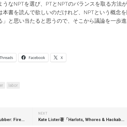
うなNPTを選び、PTとNPTのバランスを取る方法
は本書を読んで欲しいのだけれど、NPTという概念を
る」と思い当たると思うので、そこから議論を一歩進
。
Threads
Facebook
X
er
labor
NEXT
Gregg Mitman著「Empire of Rubber: Firestone’s Scramble for Land and Power in Liberia」
Kate Lister著「Harlots, Whores & Hackabouts: A History of Sex for Sale」